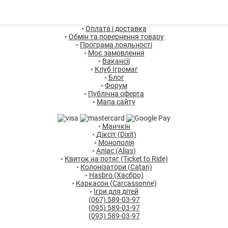
◦
Оплата і доставка
◦
Обмін та повернення товару
◦
Програма лояльності
◦
Моє замовлення
◦
Вакансії
◦
Клуб Ігромаг
◦
Блог
◦
Форум
◦
Публічна оферта
◦
Мапа сайту
◦
Манчкін
◦
Діксіт (Dixit)
◦
Монополія
◦
Аліас (Alias)
◦
Квиток на потяг (Ticket to Ride)
◦
Колонізатори (Catan)
◦
Hasbro (Хасбро)
◦
Каркасон (Carcassonne)
◦
Ігри для дітей
(067) 589-03-97
(095) 589-03-97
(093) 589-03-97