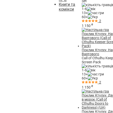
Set
Книги та
1-6
комікси
13+
60+
2
₴
1 150
Поклик Ктулху. На
Вартового
Call of Cthulhu Kee
Screen Pack
1-6
13+
60+
2
₴
1 150
Поклик Ктулху. Дв