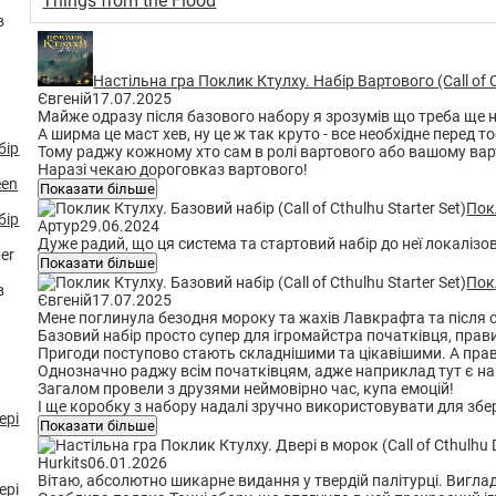
Things from the Flood
Настільна гра Поклик Ктулху. Набір Вартового (Call of 
Євгеній
17.07.2025
Майже одразу після базового набору я зрозумів що треба ще на
А ширма це маст хев, ну це ж так круто - все необхідне перед
Тому раджу кожному хто сам в ролі вартового або вашому ва
Наразі чекаю дороговказ вартового!
Показати більше
Покл
бір
Артур
29.06.2024
Дуже радий, що ця система та стартовий набір до неї локалізо
per
Показати більше
Покл
Євгеній
17.07.2025
Мене поглинула безодня мороку та жахів Лавкрафта та після с
Базовий набір просто супер для ігромайстра початківця, прави
Пригоди поступово стають складнішими та цікавішими. А прави
Однозначно раджу всім початківцям, адже наприклад тут є нап
Загалом провели з друзями неймовірно час, купа емоцій!
І ще коробку з набору надалі зручно використовувати для збе
Показати більше
Hurkits
06.01.2026
Вітаю, абсолютно шикарне видання у твердій палітурці. Вигла
ері