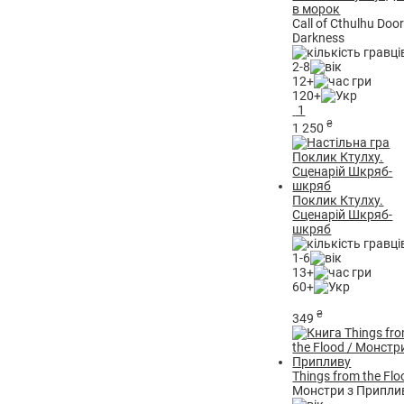
в морок
Call of Cthulhu Door
Darkness
2-8
12+
120+
1
₴
1 250
Поклик Ктулху.
Сценарій Шкряб-
шкряб
1-6
13+
60+
₴
349
Things from the Flo
Монстри з Припли