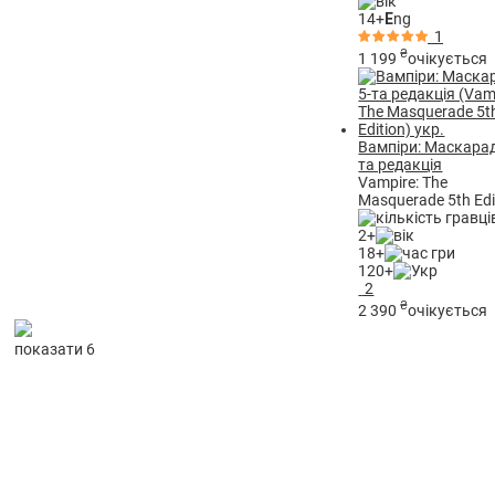
14+
E
ng
1
₴
1 199
очікується
Вампіри: Маскарад
та редакція
Vampire: The
Masquerade 5th Edi
2+
18+
120+
2
₴
2 390
очікується
показати 6