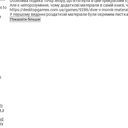
Особлива подяка Точці збору, що втягнула в цей прекрасний іг
Але є непорозуміння, чому додаткові матеріали в самій книзі, 
s to
https://desktopgames.com.ua/games/9286/dver-v-morok-materal
У першому виданні роздаткові матеріали були окремим листками
Показати більше
od
ву