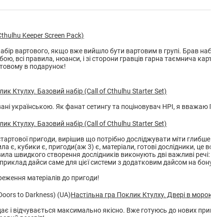
Cthulhu Keeper Screen Pack)
бір вартового, якщо вже вийшло бути вартовим в групі. Брав набір п
 тобою, всі правила, нюанси, і зі сторони гравців гарна таємнича к
ртовому в подарунок!
ик Ктулху. Базовий набір (Call of Cthulhu Starter Set)
вані українською. Як фанат сетингу та поціновувач НРІ, я вважаю П
ик Ктулху. Базовий набір (Call of Cthulhu Starter Set)
тартової пригоди, вирішив що потрібно досліджувати міти глибше.
ла є, кубики є, пригоди(аж 3) є, матеріали, готові дослідники, це в
ла швидкого створення дослідників виконують дві важливі речі: не
риклад дайси саме для цієї системи з додатковим дайсом на бонусні
реження матеріалів до пригоди!
Настільна гра Поклик Ктулху. Двері в морок (Ca
дає і відчувається максимально якісно. Вже готуюсь до нових приго