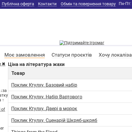
Пн-Пт: 
Публічна оферта
Контакти
Обмін та повернення товару
Моє замовлення
Статуси проєктів
Хочу локаліз
и
✖
Ціна на література жахи
Товар
Поклик Ктулху. Базовий набір
 ↓
за
атку
Поклик Ктулху. Набір Вартового
 ↑
Поклик Ктулху. Двері в морок
Поклик Ктулху. Сценарій Шкряб-шкряб
ter