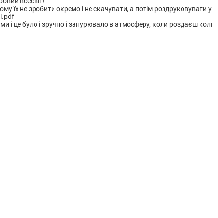
ровий всесвіт!
чому їх не зробити окремо і не скачувати, а потім роздруковувати у ч
i.pdf
 і це було і зручно і занурювало в атмосферу, коли роздаєш кольро