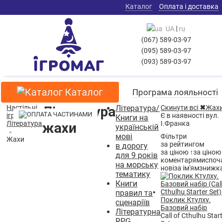
Каталог
Оплата і доставка
|
UA
ru
(067) 589-03-97
(095) 589-03-97
(093) 589-03-97
Каталог
Програма лояльності
Настільні
Література
Література/
Скинути всі
✖
Жах
ігри
Є в наявності вул.
Книги на
Література
І.Франка
жахи
українській
мові
Фільтри
Жахи
за рейтингом
в дорогу
за ціною ↑
за ціною
для 9 років
коментарями
споч
на морську
нові
за ім'ям
знижка
тематику
Книги
правил та
Поклик Ктулху.
сценаріїв
Базовий набір
Літературна
Call of Cthulhu Star
RPG