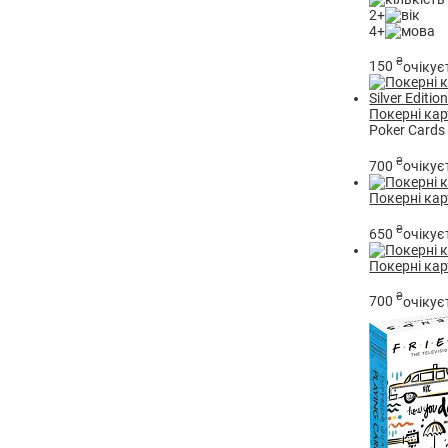
2+
4+
₴
150
очікує
Покерні карт
Poker Cards 
₴
700
очікує
Покерні кар
₴
650
очікує
Покерні карт
₴
700
очікує