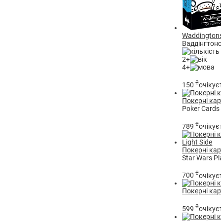
Waddingtons 
Ваддінгтонс
2+
4+
₴
150
очікує
Покерні карт
Poker Cards 
₴
789
очікує
Покерні карт
Star Wars Pl
₴
700
очікує
Покерні ка
₴
599
очікує