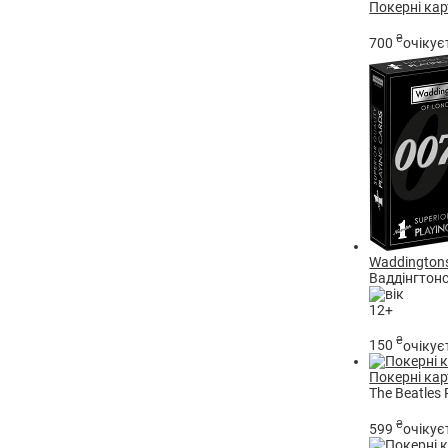
Покерні кар
₴
700
очікує
Waddington
Ваддінгтонс
12+
₴
150
очікує
Покерні карт
The Beatles 
₴
599
очікує