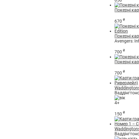
650
Покерні кар
₴
670
Покерні карт
Avengers: In
₴
700
Покерні кар
₴
700
Waddingtons
Ваддінгтонс
4+
₴
150
Waddingtons
Ваддінгтонс