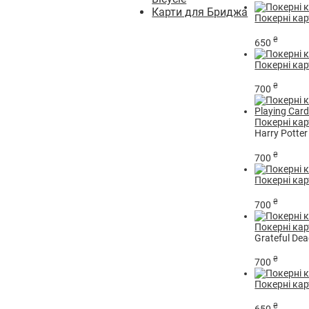
Карти для Бриджа
Покерні карт
₴
650
Покерні карт
₴
700
Покерні карт
Harry Potter
₴
700
Покерні карт
₴
700
Покерні кар
Grateful Dea
₴
700
Покерні кар
₴