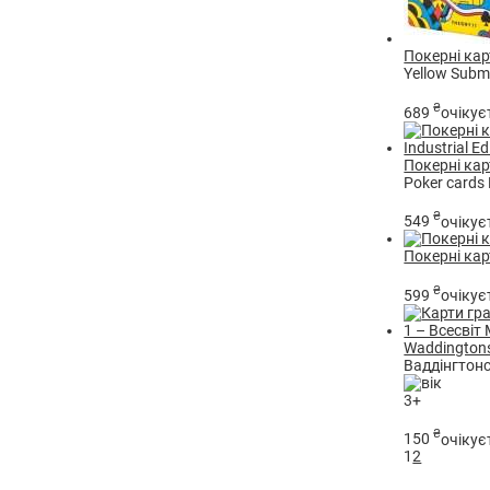
Покерні кар
Yellow Subm
₴
689
очікує
Покерні карт
Poker cards 
₴
549
очікує
Покерні кар
₴
599
очікує
Waddingtons
Ваддінгтонс
3+
₴
150
очікує
1
2