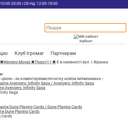
10:00-20:00 | Сб-Нд: 12:00-18:00
Кабінет
ацію
Клуб Ігромаг
Партнерам
✖
Winning Moves
✖
Theory11
✖
Є в наявності вул. І.Франка
ом
а ціною ↓
за коментарями
спочатку нові
за ім'ям
знижка ↑
и Avengers: Infinity Saga
finity Saga
ти Dune Playing Cards
g Cards