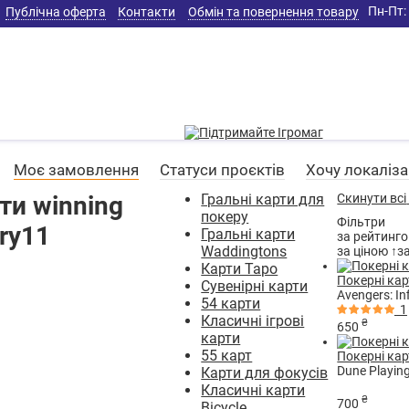
Пн-Пт: 
Публічна оферта
Контакти
Обмін та повернення товару
Моє замовлення
Статуси проєктів
Хочу локаліз
ти winning
Гральні карти для
Скинути всі
покеру
Фільтри
ry11
Гральні карти
за рейтинг
Waddingtons
за ціною ↑
з
Карти Таро
Покерні карт
Сувенірні карти
Avengers: In
54 карти
1
Класичні ігрові
₴
650
карти
55 карт
Покерні кар
Dune Playin
Карти для фокусів
Класичні карти
₴
700
Bicycle