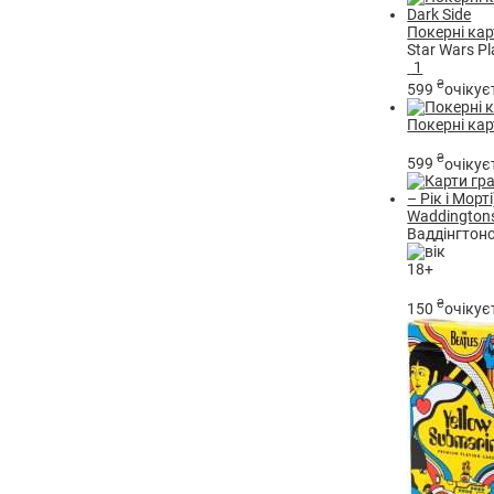
Покерні карт
Star Wars Pl
1
₴
599
очікує
Покерні кар
₴
599
очікує
Waddingtons
Ваддінгтонс
18+
₴
150
очікує