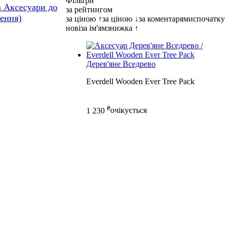
Фільтри
а Аксесуари до
за рейтингом
ення)
за ціною ↑
за ціною ↓
за коментарями
спочатку
нові
за ім'ям
знижка ↑
Дерев'яне Вседрево
Everdell Wooden Ever Tree Pack
₴
1 230
очікується