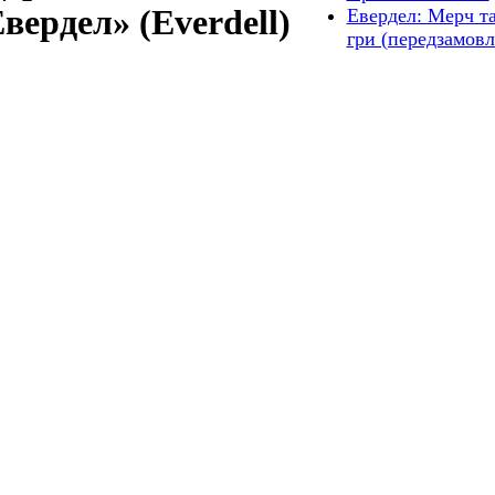
вердел» (Everdell)
Евердел: Мерч т
гри (передзамовл