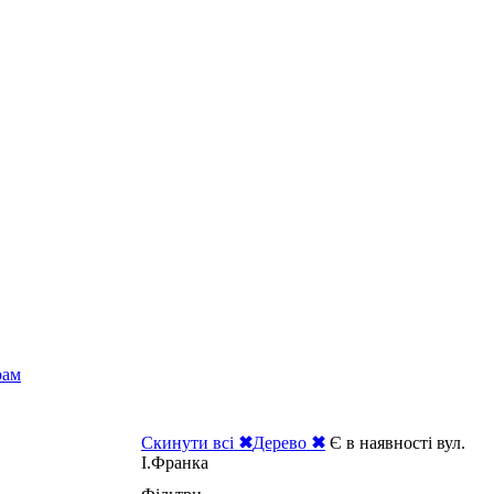
рам
Скинути всі
✖
Дерево
✖
Є в наявності вул.
І.Франка