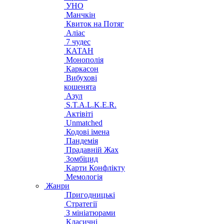
УНО
Манчкін
Квиток на Потяг
Аліас
7 чудес
КАТАН
Монополія
Каркасон
Вибухові
кошенята
Азул
S.T.A.L.K.E.R.
Актівіті
Unmatched
Кодові імена
Пандемія
Прадавній Жах
Зомбіцид
Карти Конфлікту
Мемологія
Жанри
Пригодницькі
Стратегії
З мініатюрами
Класичні