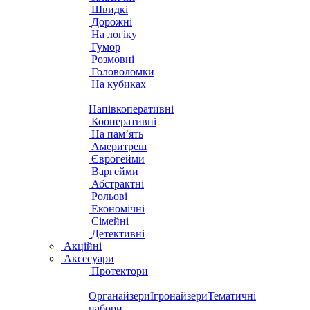
Швидкі
Дорожні
На логіку
Гумор
Розмовні
Головоломки
На кубиках
Напівкоперативні
Кооперативні
На пам’ять
Америтреш
Єврогейми
Варгейми
Абстрактні
Рольові
Економічні
Сімейні
Детективні
Акційні
Аксесуари
Протектори
Органайзери
Ігронайзери
Тематичні
набори