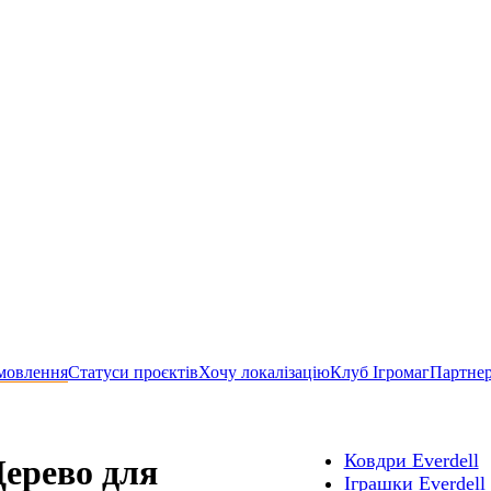
мовлення
Статуси проєктів
Хочу локалізацію
Клуб Ігромаг
Партне
Ковдри Everdell
Дерево для
Іграшки Everdell