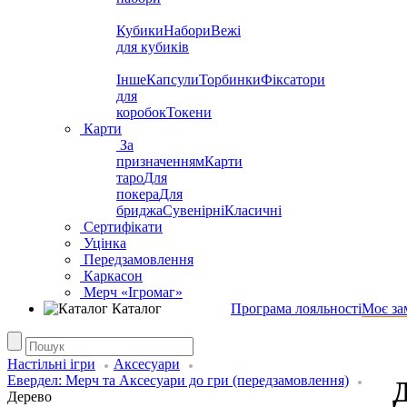
Кубики
Набори
Вежі
для кубиків
Інше
Капсули
Торбинки
Фіксатори
для
коробок
Токени
Карти
За
призначенням
Карти
таро
Для
покера
Для
бриджа
Сувенірні
Класичні
Сертифікати
Уцінка
Передзамовлення
Каркасон
Мерч «Ігромаг»
Каталог
Програма лояльності
Моє за
Настільні ігри
Аксесуари
Евердел: Мерч та Аксесуари до гри (передзамовлення)
Дерево