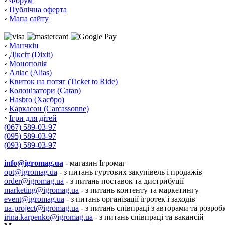
◦
Форум
◦
Публічна оферта
◦
Мапа сайту
◦
Манчкін
◦
Діксіт (Dixit)
◦
Монополія
◦
Аліас (Alias)
◦
Квиток на потяг (Ticket to Ride)
◦
Колонізатори (Catan)
◦
Hasbro (Хасбро)
◦
Каркасон (Carcassonne)
◦
Ігри для дітей
(067) 589-03-97
(095) 589-03-97
(093) 589-03-97
info@igromag.ua
- магазин Ігромаг
opt@igromag.ua
- з питань гуртових закупівель і продажів
order@igromag.ua
- з питань поставок та дистрибуції
marketing@igromag.ua
- з питань контенту та маркетингу
event@igromag.ua
- з питань організації ігротек і заходів
ua-project@igromag.ua
- з питань співпраці з авторами та розроб
irina.karpenko@igromag.ua
- з питань співпраці та вакансій