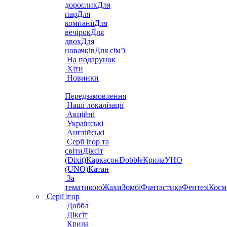
дорослих
Для
пар
Для
компанії
Для
вечірок
Для
двох
Для
новачків
Для сім’ї
На подарунок
Хіти
Новинки
Передзамовлення
Наші локалізації
Акційні
Українські
Англійські
Серії ігор та
світи
Діксіт
(Dixit)
Каркасон
Dobble
Крила
УНО
(UNO)
Катан
За
тематикою
Жахи
Зомбі
Фантастика
Фентезі
Косм
Серії ігор
Доббл
Діксіт
Крила