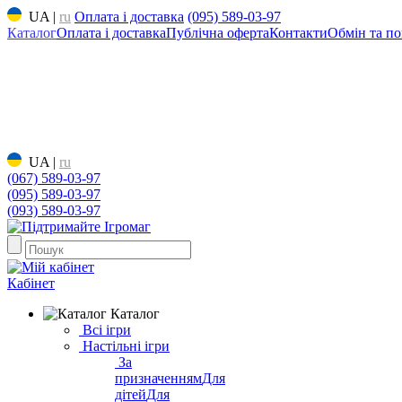
UA
|
ru
Оплата і доставка
(095) 589-03-97
Каталог
Оплата і доставка
Публічна оферта
Контакти
Обмін та по
UA
|
ru
(067) 589-03-97
(095) 589-03-97
(093) 589-03-97
Кабінет
Каталог
Всі ігри
Настільні ігри
За
призначенням
Для
дітей
Для