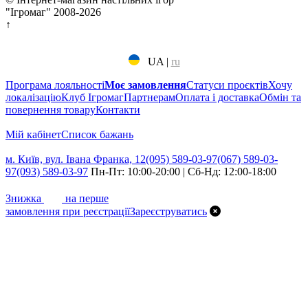
"Ігромаг" 2008-2026
↑
UA
|
ru
Програма лояльності
Моє замовлення
Статуси проєктів
Хочу
локалізацію
Клуб Ігромаг
Партнерам
Оплата і доставка
Обмін та
повернення товару
Контакти
Мій кабінет
Cписок бажань
м. Київ, вул. Івана Франка, 12
(095) 589-03-97
(067) 589-03-
97
(093) 589-03-97
Пн-Пт: 10:00-20:00 | Сб-Нд: 12:00-18:00
7%
Знижка
на перше
замовлення при реєстрації
Зареєструватись