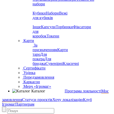
набори
Кубики
Набори
Вежі
для кубиків
Інше
Капсули
Торбинки
Фіксатори
для
коробок
Токени
Карти
За
призначенням
Карти
таро
Для
покера
Для
бриджа
Сувенірні
Класичні
Сертифікати
Уцінка
Передзамовлення
Каркасон
Мерч «Ігромаг»
Каталог
Програма лояльності
Моє
замовлення
Статуси проєктів
Хочу локалізацію
Клуб
Ігромаг
Партнерам