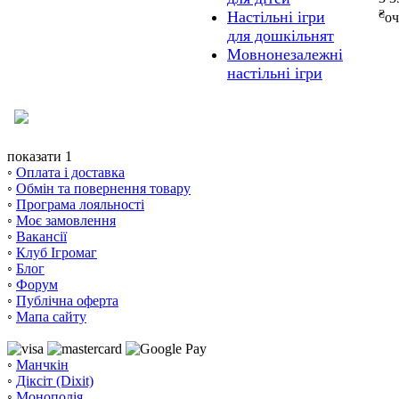
₴
Настільні ігри
оч
для дошкільнят
Мовнонезалежні
настільні ігри
показати 1
◦
Оплата і доставка
◦
Обмін та повернення товару
◦
Програма лояльності
◦
Моє замовлення
◦
Вакансії
◦
Клуб Ігромаг
◦
Блог
◦
Форум
◦
Публічна оферта
◦
Мапа сайту
◦
Манчкін
◦
Діксіт (Dixit)
◦
Монополія