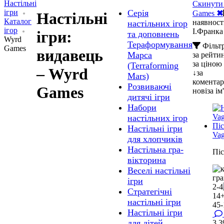
Настільні
Скинути 
ігри
Серія
Games
✖
Настільні
Каталог
наявності
настільних ігор
ігор
І.Франка
ігри:
та доповнень
Wyrd
Тераформування
Фільт
Games
видавець
Марса
за рейт
за ціною
(Terraforming
– Wyrd
↓
за
Mars)
комента
Розвиваючі
Games
нові
за ім
дитячі ігри
Набори
настільних ігор
Настільні ігри
Vag
для хлопчиків
Настільна гра-
Пі
вікторина
Веселі настільні
ігри
2-4
Стратегічні
14
настільні ігри
45-
Настільні ігри
для дітей
3 3