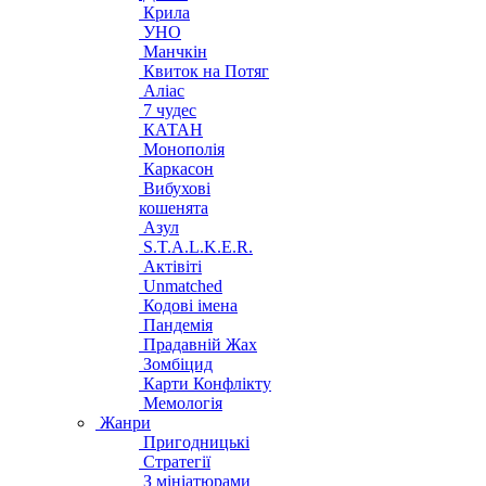
Крила
УНО
Манчкін
Квиток на Потяг
Аліас
7 чудес
КАТАН
Монополія
Каркасон
Вибухові
кошенята
Азул
S.T.A.L.K.E.R.
Актівіті
Unmatched
Кодові імена
Пандемія
Прадавній Жах
Зомбіцид
Карти Конфлікту
Мемологія
Жанри
Пригодницькі
Стратегії
З мініатюрами