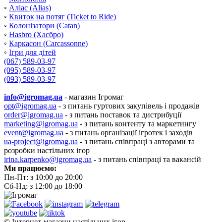
◦
Аліас (Alias)
◦
Квиток на потяг (Ticket to Ride)
◦
Колонізатори (Catan)
◦
Hasbro (Хасбро)
◦
Каркасон (Carcassonne)
◦
Ігри для дітей
(067) 589-03-97
(095) 589-03-97
(093) 589-03-97
info@igromag.ua
- магазин Ігромаг
opt@igromag.ua
- з питань гуртових закупівель і продажів
order@igromag.ua
- з питань поставок та дистрибуції
marketing@igromag.ua
- з питань контенту та маркетингу
event@igromag.ua
- з питань організації ігротек і заходів
ua-project@igromag.ua
- з питань співпраці з авторами та
розробки настільних ігор
irina.karpenko@igromag.ua
- з питань співпраці та вакансій
Ми працюємо:
Пн-Пт: з 10:00 до 20:00
Сб-Нд: з 12:00 до 18:00
© Інтернет-магазин настільних ігор