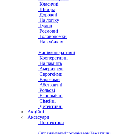
Класичні
Швидкі
Дорожні
На логіку
Гумор
Розмовні
Головоломки
На кубиках
Напівкоперативні
Кооперативні
На пам’ять
Америтреш
Єврогейми
Варгейми
Абстрактні
Рольові
Економічні
Сімейні
Детективні
Акційні
Аксесуари
Протектори
Органайзери
Ігронайзери
Тематичні