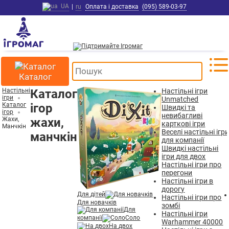
UA
|
ru
Оплата і доставка
(095) 589-03-97
Каталог
Настільні
Каталог
Настільні ігри
ігри
Unmatched
Каталог
ігор
Швидкі та
ігор
невибагливі
Жахи,
жахи,
карткові ігри
Манчкін
Веселі настільні ігр
манчкін
для компанії
Швидкі настільні
ігри для двох
Настільні ігри про
перегони
Настільні ігри в
дорогу
Для дітей
Настільні ігри про
Для новачків
зомбі
Для
Настільні ігри
компанії
Соло
Warhammer 40000
На двох