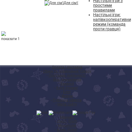
Настільні ігри з
Для сім'ї
простими
правилами
Настільні ігри:
напівкооперативни
режим (команда
проти гравця)
показати 1
◦
Оплата і доставка
◦
Обмін та повернення товару
◦
Програма лояльності
◦
Моє замовлення
◦
Вакансії
◦
Клуб Ігромаг
◦
Блог
◦
Форум
◦
Публічна оферта
◦
Мапа сайту
◦
Манчкін
◦
Діксіт (Dixit)
◦
Монополія
◦
Аліас (Alias)