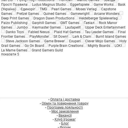
Jax Ltd
Flying Frog Productions
Hurrican
Mantic Games
Звезда
Прості Правила
Ludus Magnus Studio
Eggertspiele
Game Works
Bask
(Україна)
Єдиноріг
TMG
Pearl Games
Moses Verlag
Capstone
Games
Pretzel Games
Quined Games
Gamewright
Arcane Wonders
Deep Print Games
Dragon Dawn Productions
Heidelberger Spieleverlag
Paizo Publishing
Garphill Games
GMT Games
Ґавіал
Rock Manor
Games
Jumbo
Keymaster Games
Lautapelit
Upper Deck Entertainment
Danko Toys
Fabled Nexus
Plaid Hat Games
Tau Leader Games
Final
Frontier Games
PlayMonster
Sit Down!
Lark & Clam
Burnt Island Games
Steve Jackson Games
Game Brewer
Exuperi
Clever Mojo Games
Holy
Grail Games
Go On Board
Purple Brain Creations
Mighty Boards
LOKI
La Mame Games
Grand Gamers Guild
показати 5
◦
Оплата і доставка
◦
Обмін та повернення товару
◦
Програма лояльності
◦
Моє замовлення
◦
Вакансії
◦
Клуб Ігромаг
◦
Блог
◦
Форум