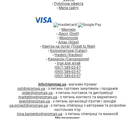
◦
Публічна оферта
◦
Мапа сайту
◦
Манчкін
◦
Діксіт (Dixit)
◦
Монополія
◦
Аліас (Alias)
◦
Квиток на потяг (Ticket to Ride)
◦
Колонізатори (Catan)
◦
Hasbro (Хасбро)
◦
Каркасон (Carcassonne)
◦
Ігри для дітей
(067) 589-03-97
(095) 589-03-97
(093) 589-03-97
info@igromag.ua
- магазин Ігромаг
opt@igromag.ua
- з питань гуртових закупівель і продажів
order@igromag.ua
- з питань поставок та дистрибуції
marketing@igromag.ua
- з питань контенту та маркетингу
event@igromag.ua
- з питань організації ігротек і заходів
ua-project@igromag.ua
- з питань співпраці з авторами та розробки
настільних ігор
irina.karpenko@igromag.ua
- з питань співпраці та вакансій
Ми працюємо:
7%
Знижка
на перше
Пн-Пт: з 10:00 до 20:00
замовлення при реєстрації
Зареєструватись
Сб-Нд: з 12:00 до 18:00