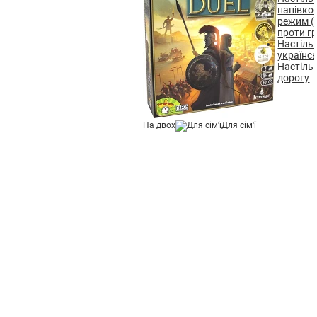
напівко
режим (
проти г
Настільн
українс
Настільн
дорогу
На двох
Для сім'ї