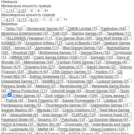
Німецька
Мінімальна кількість гравців
1
(1)
2
(2)
3
4
5+
Максимальна кількість гравців
4
(1)
5
(1)
6
(1)
1
2
3
7+
Видавець
YaGo
(16)
Stonemaier Games
(6)
CMON Limited
(7)
Feelindigo
(64)
Modiphius Entertainment
(3)
Trefl
(33)
Starling Games
(3)
ТакаМака
(17)
YELLOWBOX (Украина)
(11)
Fun Games Shop
(39)
Dire Wolf Digital
(2)
KOSMOS
(9)
Exploding Kittens
(17)
Lord of Boards
(104)
Geekach Games
(280)
Amigo
(2)
Asmodee
(11)
Blue Orange Games
(10)
BombatGame
(26)
Woodcat
(38)
Brotherwise Games
(1)
Games7Days
(76)
Cryptozoic
(1)
ORNER
(28)
Czech Games Edition (CGE)
(11)
Gamesly
(10)
Days of
Wonder
(5)
MemoGames
(34)
Fantasy Flight Games
(13)
Origames
(4)
Rozum
(67)
Планета Ігор
(27)
Бельвіль
(27)
Gen42 Games
(2)
Granna
(Гранна)
(33)
Studio H
(6)
25th Century Games
(1)
Hasbro
(1)
CD
Project RED
(9)
Edition Spielwiese
(3)
IELLO
(14)
Horrible Guild
(7)
Unexpected Games
(1)
IGAMES
(27)
Kilogames
(38)
Lookout Games
(2)
Pegasus Spiele
(3)
Matagot
(2)
Ravensburger
(2)
Renegade Game Studio
(4)
Repos Production
(11)
Schmidt Spiele
(4)
Smart Games
(53)
Tactic
(28)
Z-Man Games
(3)
Zoch Verlag
(1)
Ігромаг
(159)
Стиль жизни
(1)
Piatnik
(4)
Третя Планета
(8)
Банда Розумників
(1)
Libellud
(8)
Pandasaurus Games
(5)
Thunderworks Games
(5)
Cephalofair Games
(1)
Awaken Realms
(8)
Мальви
(15)
Cranio Creations
(3)
Next Move Games
(4)
AbacusSpiele
(6)
Ares Games
(4)
FLIXPLAY
(13)
Ingame Quest
(2)
Feuerland Spiele
(4)
Gigamic
(3)
Pakufuda
(13)
Le Scorpion Masque
(6)
HUCH! & friends
(3)
Button Shy
(8)
Zygomatic
(4)
Indie Boards and Cards
(3)
Ludonaute
(3)
Mattel
(4)
Portal Games
(3)
Space Cowboys
(10)