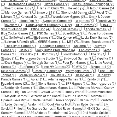
Wanted Games
(3)
Plan B Games
(3)
KOZAK Games
(7)
Gale Force Nine
(1)
Restoration Games
(6)
Bezier Games
(2)
Glass Cannon Unplugged
(2)
Board Game Hub
(1)
Hans im Gluck
(8)
Helvetiq
(5)
Flatout Games
(5)
Mandoo Games
(3)
EmperorS4
(1)
Stronghold Games
(2)
Rebel
(5)
Lelekan
(2)
Kolossal Games
(2)
Wonderbow Games
(3)
Smirk & Dagger
Games
(2)
Нова Ера
(4)
Synapses Games
(4)
A-games
(1)
Boardova
(5)
Invedars
(1)
Cards Against Humanity LLC
(2)
DLP Games
(1)
FINART
Smart Solution
(8)
Office Dog
(4)
Cocktail Games
(2)
Aporta Games
(2)
Blue Cocker Games
(1)
PSC Games
(1)
Board&Dice
(2)
Paper Fort Games
(1)
SelfieMedia
(6)
BizGames
(1)
Хід Конем
(6)
Lucky Duck Games
(5)
Lelekan & Гамбіт
(5)
GRRRE Games
(1)
M87
(7)
Korea Boardgames
(1)
The City of Games
(1)
Floodgate Games
(3)
Ankama
(3)
Mayday
Games
(1)
Baiky
(1)
Jolly Dutch Productions
(6)
FableSmith
(1)
Aesc
Games
(1)
Brain Box
(1)
Bombyx
(1)
Boardcubator
(1)
The Op
(1)
Strateg
(1)
Pendragon Game Studio
(1)
Birdwood Games
(1)
Україна
(1)
Devir Games
(4)
Nerdlab Games
(1)
Four Fun Games
(1)
Little Rocket
Games
(2)
FunForge
(1)
Level 99 Games
(2)
CMYK
(2)
Вечорниці
(2)
Delicious Games
(2)
Catch Up Games
(2)
Wyrmgold GmbH
(1)
The Dusty
Tophat
(1)
Vesuvius Media
(1)
Goliath B.V.
(1)
Resonym
(1)
Runaway
Parade Games
(1)
Аріал
(1)
Adams Apple Games
(1)
Randolph
(1)
Facade Games
(2)
Split Stone Games
(1)
BFF Games
(1)
Gnomosaurus
(1)
Unfriendly Games
(1)
Steamforged Games Ltd.
Winning Moves
Osprey
Games
Big Fun Games
Crowd Games
Hobby World
Games Workshop
Mayfair Games
Wizards of the Coast
WizKids Games
Магелан
Правильные Игры
GaGa Games
Точка зборки
Лавка ігор
BombCat
Leder Games
Avalon Hill
Cool Mini or Not
Van Ryder Games
2F-
Spiele
Philos
Rio Grande Games
Red Raven Games
NSKN Games
Gamelyn Games
AEG (Alderac Entertainment Group)
Drei Magier Spiele