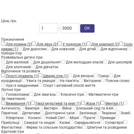
Ціна, грн.
OK
-
Призначення
Для родини
(2)
Для двох
(2)
У подорож
(1)
Для компанії
(2)
Соло
режим
(1)
Для дорослих
Для новачків
Для дітей
Для відпочинку
Набори ігор
Розвивальні дитячі ігри
Для малюків
Для дошкільнят
Для молодших класів
Для школярів
Для хлопчиків
Для дівчаток
Відпочинок та розваги
Прості правила
(1)
Швидкі ігри
(1)
Для вечірок
Гумор
Для
координації
Увага та реакція
На пам'ять
Вікторини
Поясни слово
Ігри із завданнями
Спорт і активний спосіб життя
Логічні ігри
Головоломки
Для змагань
Класичні ігри
Математичні ігри
За тематикою
Виживання
(1)
Герої мультиків та книг
(1)
Жахи
(1)
Фентезі
(1)
Античність
Вампіри
Вестерн
Війна
Близький схід та Азія
Перегони
Детективи
Доісторичні часи
Залізниця
Тварини
Зомбі
Кіберпанк
Космос
Новий Світ
Море
Пірати
Привиди
Прибульці
Самураї та ніндзя
Казки
Середньовіччя
Супергерої
Фантастика
Ферма та сільське господарство
Шпигуни та розвідники
Карткові ігри