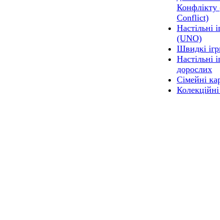
Конфлікту 
Сonflict)
Настільні 
(UNO)
Швидкі ігр
Настільні і
дорослих
Сімейні кар
Колекційні 