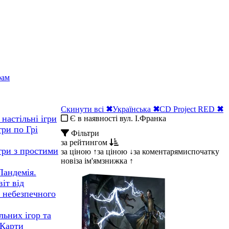
рам
Скинути всі
✖
Українська
✖
CD Project RED
✖
настільні ігри
Є в наявності вул. І.Франка
гри по Грі
Фільтри
за рейтингом
ігри з простими
за ціною ↑
за ціною ↓
за коментарями
спочатку
нові
за ім'ям
знижка ↑
Пандемія.
іт від
 небезпечного
льних ігор та
 Карти