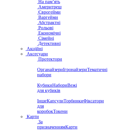
На пам’ять
Америтреш
Єврогейми
Варгейми
Абстрактні
Рольові
Економічні
Сімейні
Детективні
Акційні
Аксесуари
Протектори
Органайзери
Ігронайзери
Тематичні
набори
Кубики
Набори
Вежі
для кубиків
Інше
Капсули
Торбинки
Фіксатори
для
коробок
Токени
Карти
За
призначенням
Карти