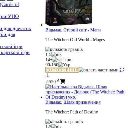
(Cards of
ігри УНО
и для дівчаток
Відьмак. Старий світ - Маги
гри для
The Witcher: Old World - Mages
ткові ігри
карткові ігри
1-5
14+
90-150
ДОПОВНЕННЯ
1
₴
2 520
Відьмак. Шлях призначення
The Witcher: Path of Destiny
1-5