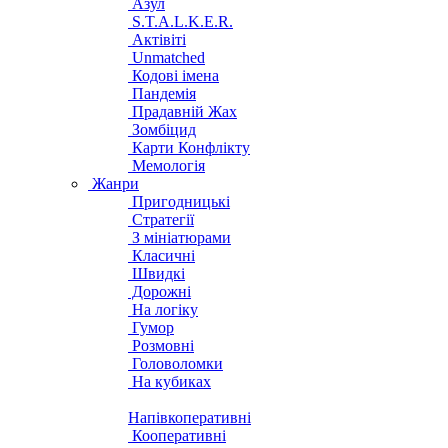
Азул
S.T.A.L.K.E.R.
Актівіті
Unmatched
Кодові імена
Пандемія
Прадавній Жах
Зомбіцид
Карти Конфлікту
Мемологія
Жанри
Пригодницькі
Стратегії
З мініатюрами
Класичні
Швидкі
Дорожні
На логіку
Гумор
Розмовні
Головоломки
На кубиках
Напівкоперативні
Кооперативні