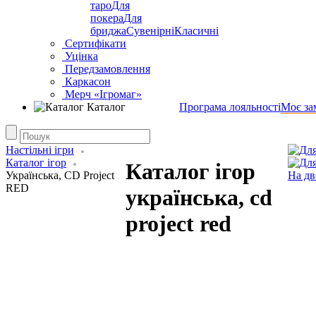
таро
Для
покера
Для
бриджа
Сувенірні
Класичні
Сертифікати
Уцінка
Передзамовлення
Каркасон
Мерч «Ігромаг»
Каталог
Програма лояльності
Моє за
Настільні ігри
Каталог ігор
Каталог ігор
Українська, CD Project
На дв
RED
українська, cd
project red