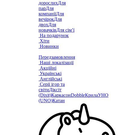
дорослих
Для
пар
Для
компанії
Для
вечірок
Для
двох
Для
новачків
Для сім’ї
На подарунок
Хіти
Новинки
Передзамовлення
Наші локалізації
Акційні
Українські
Англійські
Серії ігор та
світи
Діксіт
(Dixit)
Каркасон
Dobble
Крила
УНО
(UNO)
Катан