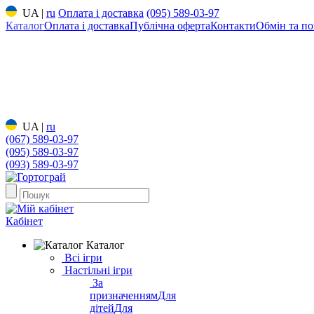
UA
|
ru
Оплата і доставка
(095) 589-03-97
Каталог
Оплата і доставка
Публічна оферта
Контакти
Обмін та по
UA
|
ru
(067) 589-03-97
(095) 589-03-97
(093) 589-03-97
Кабінет
Каталог
Всі ігри
Настільні ігри
За
призначенням
Для
дітей
Для