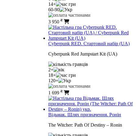
14+
60-90
₴
3 950
Cyberpunk RED. Стартовий набір (UA)
Cyberpunk Red Jumpstart Kit (UA)
2+
18+
120+
₴
1 699
Відьмак. Шлях призначення. Ронін
The Witcher: Path Of Destiny – Ronin