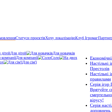
мовлення
Статуси проєктів
Хочу локалізацію
Клуб Ігромаг
Партне
Для дітей
Для новачків
Для компанії
Соло
Економічні 
ох
Для сім'ї
Настільні і
Престолів
Настільні 
правилами
Серія ігор 
Врятуйте св
смертельно
вірусу!
Серія насті
доповнень