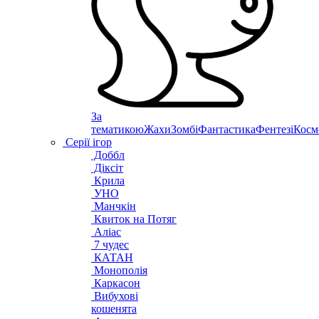
За
тематикою
Жахи
Зомбі
Фантастика
Фентезі
Косм
Серії ігор
Доббл
Діксіт
Крила
УНО
Манчкін
Квиток на Потяг
Аліас
7 чудес
КАТАН
Монополія
Каркасон
Вибухові
кошенята