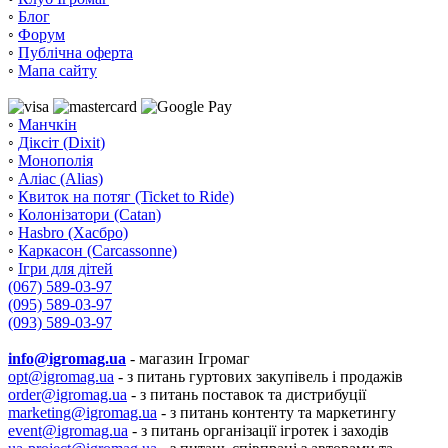
◦
Блог
◦
Форум
◦
Публічна оферта
◦
Мапа сайту
◦
Манчкін
◦
Діксіт (Dixit)
◦
Монополія
◦
Аліас (Alias)
◦
Квиток на потяг (Ticket to Ride)
◦
Колонізатори (Catan)
◦
Hasbro (Хасбро)
◦
Каркасон (Carcassonne)
◦
Ігри для дітей
(067) 589-03-97
(095) 589-03-97
(093) 589-03-97
info@igromag.ua
- магазин Ігромаг
opt@igromag.ua
- з питань гуртових закупівель і продажів
order@igromag.ua
- з питань поставок та дистрибуції
marketing@igromag.ua
- з питань контенту та маркетингу
event@igromag.ua
- з питань організації ігротек і заходів