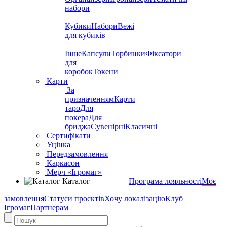
набори
Кубики
Набори
Вежі
для кубиків
Інше
Капсули
Торбинки
Фіксатори
для
коробок
Токени
Карти
За
призначенням
Карти
таро
Для
покера
Для
бриджа
Сувенірні
Класичні
Сертифікати
Уцінка
Передзамовлення
Каркасон
Мерч «Ігромаг»
Каталог
Програма лояльності
Моє
замовлення
Статуси проєктів
Хочу локалізацію
Клуб
Ігромаг
Партнерам