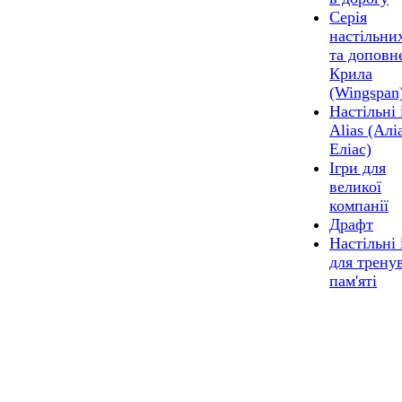
Серія
настільних
та доповн
Крила
(Wingspan
Настільні 
Alias (Алі
Еліас)
Ігри для
великої
компанії
Драфт
Настільні 
для трену
пам'яті