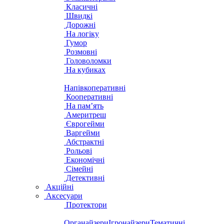
Класичні
Швидкі
Дорожні
На логіку
Гумор
Розмовні
Головоломки
На кубиках
Напівкоперативні
Кооперативні
На пам’ять
Америтреш
Єврогейми
Варгейми
Абстрактні
Рольові
Економічні
Сімейні
Детективні
Акційні
Аксесуари
Протектори
Органайзери
Ігронайзери
Тематичні