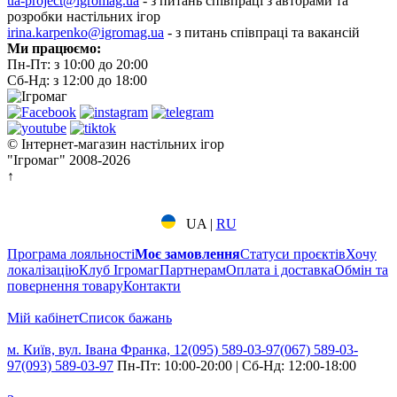
ua-project@igromag.ua
- з питань співпраці з авторами та
розробки настільних ігор
irina.karpenko@igromag.ua
- з питань співпраці та вакансій
Ми працюємо:
Пн-Пт: з 10:00 до 20:00
Сб-Нд: з 12:00 до 18:00
© Інтернет-магазин настільних ігор
"Ігромаг" 2008-2026
↑
UA
|
RU
Програма лояльності
Моє замовлення
Статуси проєктів
Хочу
локалізацію
Клуб Ігромаг
Партнерам
Оплата і доставка
Обмін та
повернення товару
Контакти
Мій кабінет
Cписок бажань
м. Київ, вул. Івана Франка, 12
(095) 589-03-97
(067) 589-03-
97
(093) 589-03-97
Пн-Пт: 10:00-20:00 | Сб-Нд: 12:00-18:00