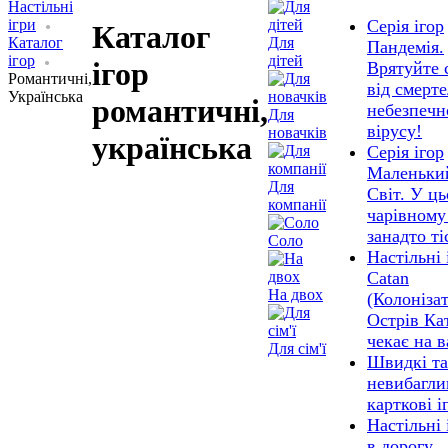
Настільні
ігри
Серія ігор
Каталог
Каталог
Для
Пандемія.
ігор
дітей
ігор
Врятуйте 
Романтичні,
від смерт
Українська
романтичні,
небезпечн
Для
вірусу!
новачків
українська
Серія ігор
Маленьки
Для
Світ. У ц
компанії
чарівному 
занадто ті
Соло
Настільні 
Catan
На двох
(Колонізат
Острів Ка
чекає на в
Для сім'ї
Швидкі та
невибагли
карткові і
Настільні 
в дорогу