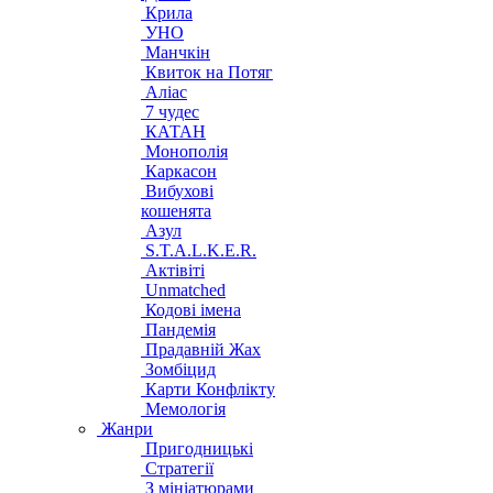
Крила
УНО
Манчкін
Квиток на Потяг
Аліас
7 чудес
КАТАН
Монополія
Каркасон
Вибухові
кошенята
Азул
S.T.A.L.K.E.R.
Актівіті
Unmatched
Кодові імена
Пандемія
Прадавній Жах
Зомбіцид
Карти Конфлікту
Мемологія
Жанри
Пригодницькі
Стратегії
З мініатюрами