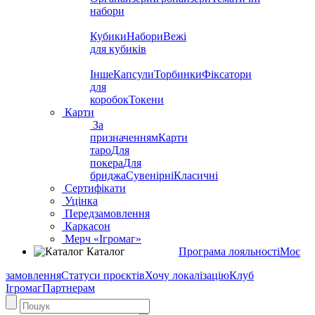
набори
Кубики
Набори
Вежі
для кубиків
Інше
Капсули
Торбинки
Фіксатори
для
коробок
Токени
Карти
За
призначенням
Карти
таро
Для
покера
Для
бриджа
Сувенірні
Класичні
Сертифікати
Уцінка
Передзамовлення
Каркасон
Мерч «Ігромаг»
Каталог
Програма лояльності
Моє
замовлення
Статуси проєктів
Хочу локалізацію
Клуб
Ігромаг
Партнерам