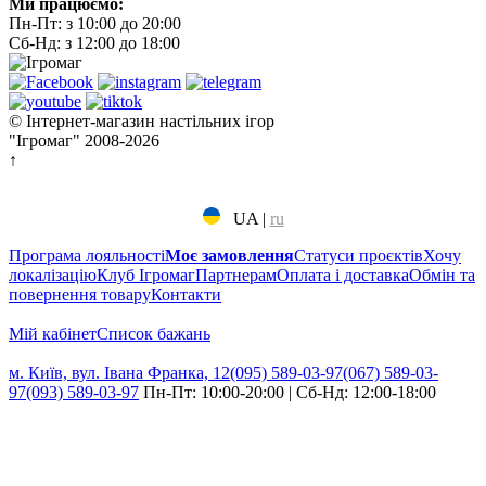
Ми працюємо:
Пн-Пт: з 10:00 до 20:00
Сб-Нд: з 12:00 до 18:00
© Інтернет-магазин настільних ігор
"Ігромаг" 2008-2026
↑
UA
|
ru
Програма лояльності
Моє замовлення
Статуси проєктів
Хочу
локалізацію
Клуб Ігромаг
Партнерам
Оплата і доставка
Обмін та
повернення товару
Контакти
Мій кабінет
Cписок бажань
м. Київ, вул. Івана Франка, 12
(095) 589-03-97
(067) 589-03-
97
(093) 589-03-97
Пн-Пт: 10:00-20:00 | Сб-Нд: 12:00-18:00