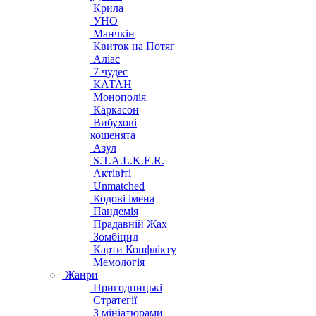
Крила
УНО
Манчкін
Квиток на Потяг
Аліас
7 чудес
КАТАН
Монополія
Каркасон
Вибухові
кошенята
Азул
S.T.A.L.K.E.R.
Актівіті
Unmatched
Кодові імена
Пандемія
Прадавній Жах
Зомбіцид
Карти Конфлікту
Мемологія
Жанри
Пригодницькі
Стратегії
З мініатюрами