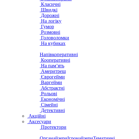
Класичні
Швидкі
Дорожні
На логіку
Гумор
Розмовні
Головоломки
На кубиках
Напівкоперативні
Кооперативні
На пам’ять
Америтреш
Єврогейми
Варгейми
Абстрактні
Рольові
Економічні
Сімейні
Детективні
Акційні
Аксесуари
Протектори
Органайзери
Ігронайзери
Тематичні