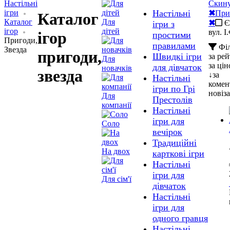
Настільні
Скину
ігри
Настільні
✖
При
Каталог
Каталог
Для
✖
Є 
ігри з
ігор
дітей
вул. І
ігор
простими
Пригоди,
правилами
Філ
Звезда
пригоди,
Швидкі ігри
за ре
Для
за ці
для дівчаток
новачків
звезда
↓
за
Настільні
комен
ігри по Грі
нові
за
Для
Престолів
компанії
Настільні
ігри для
Соло
вечірок
Традиційні
На двох
карткові ігри
Настільні
ігри для
Для сім'ї
дівчаток
Настільні
ігри для
одного гравця
Настільні