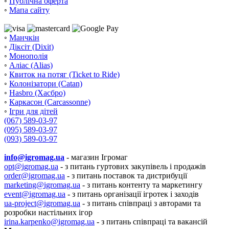
◦
Публічна оферта
◦
Мапа сайту
◦
Манчкін
◦
Діксіт (Dixit)
◦
Монополія
◦
Аліас (Alias)
◦
Квиток на потяг (Ticket to Ride)
◦
Колонізатори (Catan)
◦
Hasbro (Хасбро)
◦
Каркасон (Carcassonne)
◦
Ігри для дітей
(067) 589-03-97
(095) 589-03-97
(093) 589-03-97
info@igromag.ua
- магазин Ігромаг
opt@igromag.ua
- з питань гуртових закупівель і продажів
order@igromag.ua
- з питань поставок та дистрибуції
marketing@igromag.ua
- з питань контенту та маркетингу
event@igromag.ua
- з питань організації ігротек і заходів
ua-project@igromag.ua
- з питань співпраці з авторами та
розробки настільних ігор
irina.karpenko@igromag.ua
- з питань співпраці та вакансій