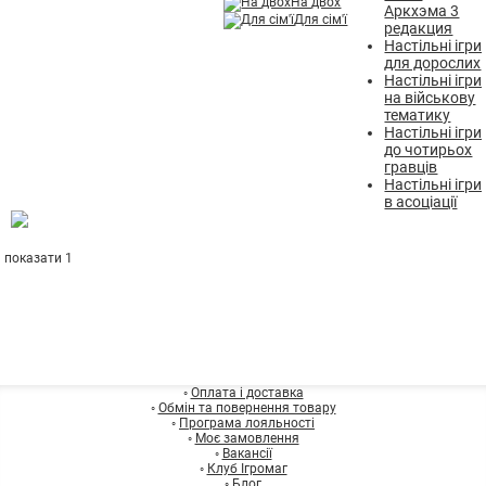
На двох
Аркхэма 3
Для сім'ї
редакция
Настільні ігри
для дорослих
Настільні ігри
на військову
тематику
Настільні ігри
до чотирьох
гравців
Настільні ігри
в асоціації
показати 1
◦
Оплата і доставка
◦
Обмін та повернення товару
◦
Програма лояльності
◦
Моє замовлення
◦
Вакансії
◦
Клуб Ігромаг
◦
Блог