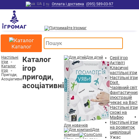
UA
|
ru
Оплата і доставка
(095) 589-03-97
Каталог
Настільні
Каталог
Для дітей
Серії ігор
ігри
Актівіті
Каталог
ігор
Класичні
ігор
настільні ігри
Пригоди,
пригоди,
Настільні ігри
Асоціативні
Dixit.
асоціативні
Чарівний світ
фантастични
ілюстрацій
чекає на Вас!
Настільні ігри,
схожі на
Мафію
Настільні ігри
Для новачків
на розвиток
Для
цивілізації
компанії
Соло
Ужас