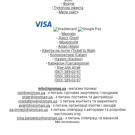
◦
Форум
◦
Публічна оферта
◦
Мапа сайту
◦
Манчкін
◦
Діксіт (Dixit)
◦
Монополія
◦
Аліас (Alias)
◦
Квиток на потяг (Ticket to Ride)
◦
Колонізатори (Catan)
◦
Hasbro (Хасбро)
◦
Каркасон (Carcassonne)
◦
Ігри для дітей
(067) 589-03-97
(095) 589-03-97
(093) 589-03-97
info@igromag.ua
- магазин Ігромаг
opt@igromag.ua
- з питань гуртових закупівель і продажів
order@igromag.ua
- з питань поставок та дистрибуції
marketing@igromag.ua
- з питань контенту та маркетингу
event@igromag.ua
- з питань організації ігротек і заходів
ua-project@igromag.ua
- з питань співпраці з авторами та розробки
настільних ігор
irina.karpenko@igromag.ua
- з питань співпраці та вакансій
Ми працюємо:
7%
Знижка
на перше
Пн-Пт: з 10:00 до 20:00
замовлення при реєстрації
Зареєструватись
Сб-Нд: з 12:00 до 18:00