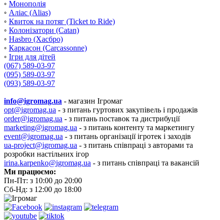
◦
Монополія
◦
Аліас (Alias)
◦
Квиток на потяг (Ticket to Ride)
◦
Колонізатори (Catan)
◦
Hasbro (Хасбро)
◦
Каркасон (Carcassonne)
◦
Ігри для дітей
(067) 589-03-97
(095) 589-03-97
(093) 589-03-97
info@igromag.ua
- магазин Ігромаг
opt@igromag.ua
- з питань гуртових закупівель і продажів
order@igromag.ua
- з питань поставок та дистрибуції
marketing@igromag.ua
- з питань контенту та маркетингу
event@igromag.ua
- з питань організації ігротек і заходів
ua-project@igromag.ua
- з питань співпраці з авторами та
розробки настільних ігор
irina.karpenko@igromag.ua
- з питань співпраці та вакансій
Ми працюємо:
Пн-Пт: з 10:00 до 20:00
Сб-Нд: з 12:00 до 18:00