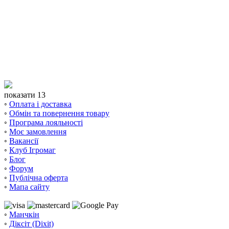
показати 13
◦
Оплата і доставка
◦
Обмін та повернення товару
◦
Програма лояльності
◦
Моє замовлення
◦
Вакансії
◦
Клуб Ігромаг
◦
Блог
◦
Форум
◦
Публічна оферта
◦
Мапа сайту
◦
Манчкін
◦
Діксіт (Dixit)