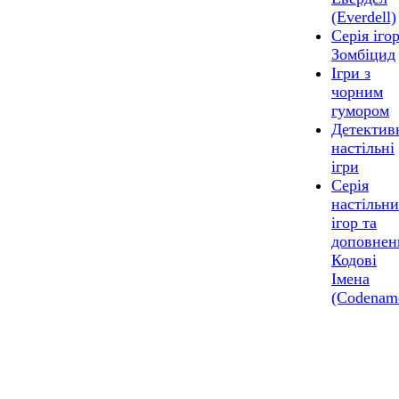
(Everdell)
Серія іго
Зомбіцид
Ігри з
чорним
гумором
Детектив
настільні
ігри
Серія
настільн
ігор та
доповнен
Кодові
Імена
(Codenam