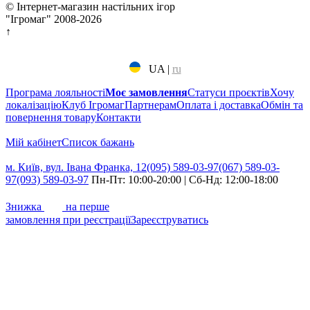
© Інтернет-магазин настільних ігор
"Ігромаг" 2008-2026
↑
UA
|
ru
Програма лояльності
Моє замовлення
Статуси проєктів
Хочу
локалізацію
Клуб Ігромаг
Партнерам
Оплата і доставка
Обмін та
повернення товару
Контакти
Мій кабінет
Cписок бажань
м. Київ, вул. Івана Франка, 12
(095) 589-03-97
(067) 589-03-
97
(093) 589-03-97
Пн-Пт: 10:00-20:00 | Сб-Нд: 12:00-18:00
7%
Знижка
на перше
замовлення при реєстрації
Зареєструватись