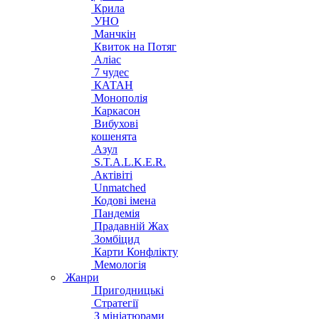
Крила
УНО
Манчкін
Квиток на Потяг
Аліас
7 чудес
КАТАН
Монополія
Каркасон
Вибухові
кошенята
Азул
S.T.A.L.K.E.R.
Актівіті
Unmatched
Кодові імена
Пандемія
Прадавній Жах
Зомбіцид
Карти Конфлікту
Мемологія
Жанри
Пригодницькі
Стратегії
З мініатюрами