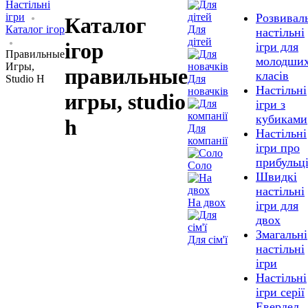
Настільні
ігри
Розвивал
Каталог
Каталог ігор
Для
настільні
дітей
ігор
ігри для
Правильные
молодши
Игры,
правильные
класів
Studio H
Для
Настільні
новачків
игры, studio
ігри з
кубиками
h
Для
Настільні
компанії
ігри про
прибульц
Соло
Швидкі
настільні
На двох
ігри для
двох
Змагальні
Для сім'ї
настільні
ігри
Настільні
ігри серії
Евердел