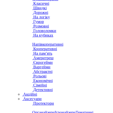
Класичні
Швидкі
Дорожні
На логіку
Гумор
Розмовні
Головоломки
На кубиках
Напівкоперативні
Кооперативні
На пам’ять
Америтреш
Єврогейми
Варгейми
Абстрактні
Рольові
Економічні
Сімейні
Детективні
Акційні
Аксесуари
Протектори
Органайзери
Ігронайзери
Тематичні