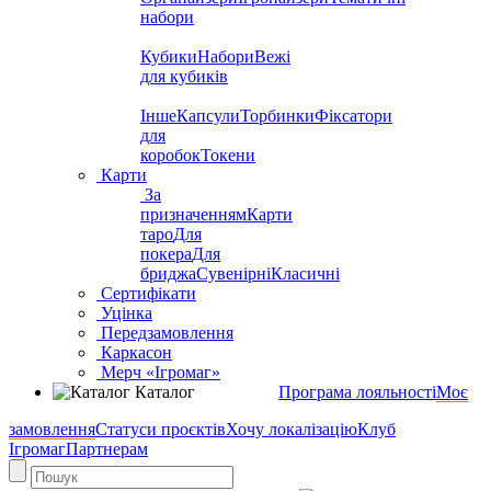
набори
Кубики
Набори
Вежі
для кубиків
Інше
Капсули
Торбинки
Фіксатори
для
коробок
Токени
Карти
За
призначенням
Карти
таро
Для
покера
Для
бриджа
Сувенірні
Класичні
Сертифікати
Уцінка
Передзамовлення
Каркасон
Мерч «Ігромаг»
Каталог
Програма лояльності
Моє
замовлення
Статуси проєктів
Хочу локалізацію
Клуб
Ігромаг
Партнерам