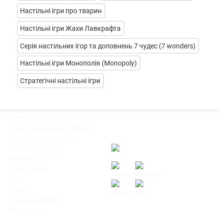
Настільні ігри про тварин
Настільні ігри Жахи Лавкрафта
Серія настільних ігор та доповнень 7 чудес (7 wonders)
Настільні ігри Монополія (Monopoly)
Стратегічні настільні ігри
◦
Оплата і доставка
Ми працюємо:
◦
Обмін та повернення товару
Пн-Пт: з 10:00 до 20:00
◦
Програма лояльності
Сб-Нд: з 12:00 до 18:00
◦
Моє замовлення
◦
Вакансії
◦
Клуб Ігромаг
◦
Блог
◦
Форум
◦
Публічна оферта
© Інтернет-магазин настільних ігор
◦
Мапа сайту
"Ігромаг" 2008-2026