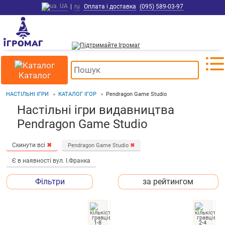
UA
|
ru
Оплата і доставка
(095) 589-03-97
Каталог
НАСТІЛЬНІ ІГРИ
КАТАЛОГ ІГОР
Pendragon Game Studio
Настільні ігри видавництва
Pendragon Game Studio
Скинути всі
✖
Pendragon Game Studio
✖
Є в наявності вул. І.Франка
Фільтри
за рейтингом
1-8
2-4