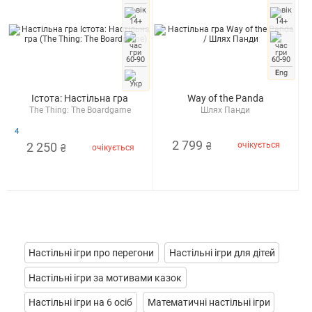
14+
14+
60-90
60-90
E
ng
Істота: Настільна гра
Way of the Panda
The Thing: The Boardgame
Шлях Панди
4
2 799
2 250
очікується
₴
очікується
₴
Настільні ігри про перегони
Настільні ігри для дітей
Настільні ігри за мотивами казок
Настільні ігри на 6 осіб
Математичні настільні ігри