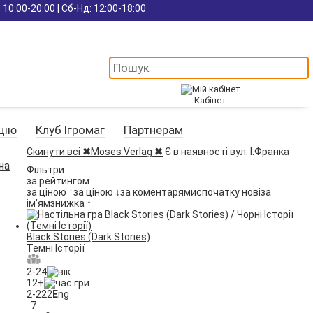
 10:00-20:00 | Сб-Нд: 12:00-18:00
Кабінет
цію
Клуб Ігромаг
Партнерам
Скинути всі
✖
Moses Verlag
✖
Є в наявності вул. І.Франка
на
Фільтри
за рейтингом
за ціною ↑
за ціною ↓
за коментарями
спочатку нові
за
ім'ям
знижка ↑
Black Stories (Dark Stories)
Темні Історії
2-24
12+
2-222
E
ng
7