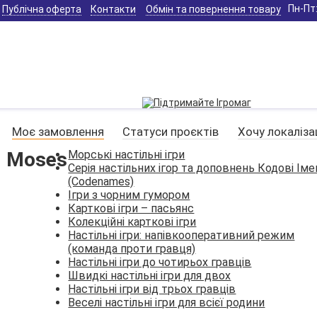
Пн-Пт:
Публічна оферта
Контакти
Обмін та повернення товару
Моє замовлення
Статуси проєктів
Хочу локаліза
 - Moses
Морські настільні ігри
Серія настільних ігор та доповнень Кодові Іме
(Codenames)
Ігри з чорним гумором
Карткові ігри – пасьянс
Колекційні карткові ігри
Настільні ігри: напівкооперативний режим
(команда проти гравця)
Настільні ігри до чотирьох гравців
Швидкі настільні ігри для двох
Настільні ігри від трьох гравців
Веселі настільні ігри для всієї родини