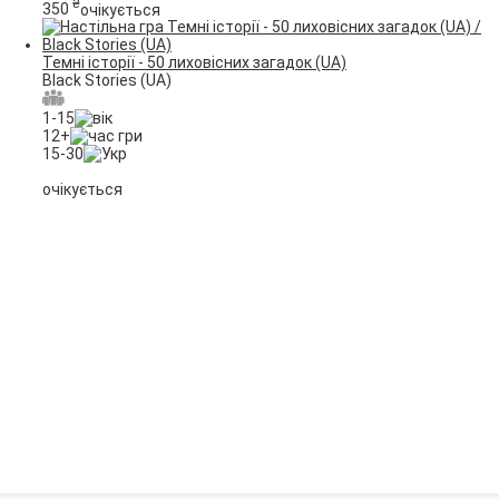
₴
350
очікується
Темні історії - 50 лиховісних загадок (UA)
Black Stories (UA)
1-15
12+
15-30
очікується