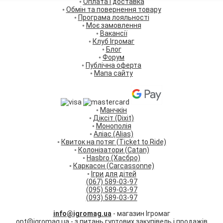
◦
Оплата і доставка
◦
Обмін та повернення товару
◦
Програма лояльності
◦
Моє замовлення
◦
Вакансії
◦
Клуб Ігромаг
◦
Блог
◦
Форум
◦
Публічна оферта
◦
Мапа сайту
◦
Манчкін
◦
Діксіт (Dixit)
◦
Монополія
◦
Аліас (Alias)
◦
Квиток на потяг (Ticket to Ride)
◦
Колонізатори (Catan)
◦
Hasbro (Хасбро)
◦
Каркасон (Carcassonne)
◦
Ігри для дітей
(067) 589-03-97
(095) 589-03-97
(093) 589-03-97
info@igromag.ua
- магазин Ігромаг
opt@igromag.ua
- з питань гуртових закупівель і продажів