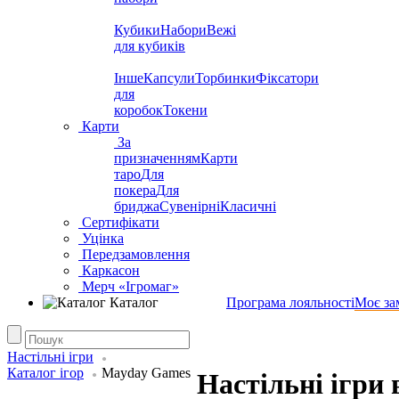
Кубики
Набори
Вежі
для кубиків
Інше
Капсули
Торбинки
Фіксатори
для
коробок
Токени
Карти
За
призначенням
Карти
таро
Для
покера
Для
бриджа
Сувенірні
Класичні
Сертифікати
Уцінка
Передзамовлення
Каркасон
Мерч «Ігромаг»
Каталог
Програма лояльності
Моє за
Настільні ігри
Каталог ігор
Mayday Games
Настільні ігри