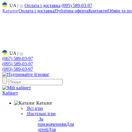
UA
|
ru
Оплата і доставка
(095) 589-03-97
Каталог
Оплата і доставка
Публічна оферта
Контакти
Обмін та по
UA
|
ru
(067) 589-03-97
(095) 589-03-97
(093) 589-03-97
Кабінет
Каталог
Всі ігри
Настільні ігри
За
призначенням
Для
дітей
Для