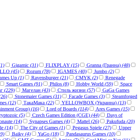
(1)
Gigamic
(31)
FLIXPLAY
(15)
Granna (Гранна)
(48)
ELLO
(45)
Rozum
(78)
IGAMES
(40)
Jumbo
(2)
ames Up
(1)
Ravensburger
(21)
CMYK
(2)
Renegade
Smart Games
(91)
Philos
(8)
Hobby World
(59)
Space
аг
(229)
Магелан
(43)
Стиль жизни
(57)
GaGa Games
(26)
Stonemaier Games
(31)
Facade Games
(3)
Steamforged
ames
(12)
ТакаМака
(22)
YELLOWBOX (Украина)
(13)
ainment Group)
(16)
Lord of Boards
(114)
Ares Games
(15)
yptozoic
(5)
Czech Games Edition (CGE)
(44)
Days of
onaute
(14)
Synapses Games
(4)
Mattel
(26)
Pakufuda
(20)
ele
(14)
The City of Games
(1)
Pegasus Spiele
(27)
Upper
19)
Baiky
(4)
YaGo
(18)
Pandasaurus Games
(10)