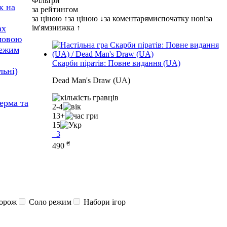
Фільтри
к на
за рейтингом
за ціною ↑
за ціною ↓
за коментарями
спочатку нові
за
ім'ям
знижка ↑
ах
 мовою
режим
Скарби піратів: Повне видання (UA)
льні)
Dead Man's Draw (UA)
ферма та
2-4
13+
15
3
₴
490
орож
Соло режим
Набори ігор