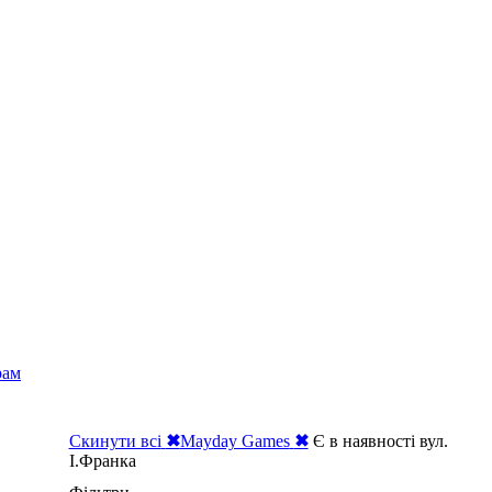
рам
Скинути всі
✖
Mayday Games
✖
Є в наявності вул.
І.Франка