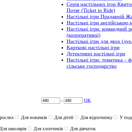
Серія настільних ігор Квито
Потяг (Ticket to Ride)
Настільні ігри Прадавній Ж
Настільні ігри англійською
Настільні ігри: командний 
(кооперативні)
Настільні ігри для двох (дуе
Карткові настільні ігри
Детективні настільні ігри
Настільні ігри: тематика – 
сільське господарство
-
OK
рослих
Для новачків
Для дітей
Для відпочинку
У под
Для школярів
Для хлопчиків
Для дівчаток