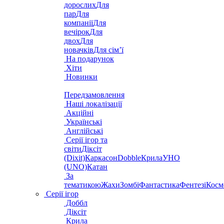
дорослих
Для
пар
Для
компанії
Для
вечірок
Для
двох
Для
новачків
Для сім’ї
На подарунок
Хіти
Новинки
Передзамовлення
Наші локалізації
Акційні
Українські
Англійські
Серії ігор та
світи
Діксіт
(Dixit)
Каркасон
Dobble
Крила
УНО
(UNO)
Катан
За
тематикою
Жахи
Зомбі
Фантастика
Фентезі
Косм
Серії ігор
Доббл
Діксіт
Крила