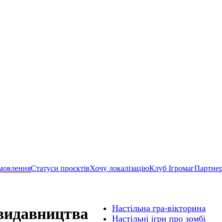
мовлення
Статуси проєктів
Хочу локалізацію
Клуб Ігромаг
Партне
Настільна гра-вікторина
 видавництва
Настільні ігри про зомбі