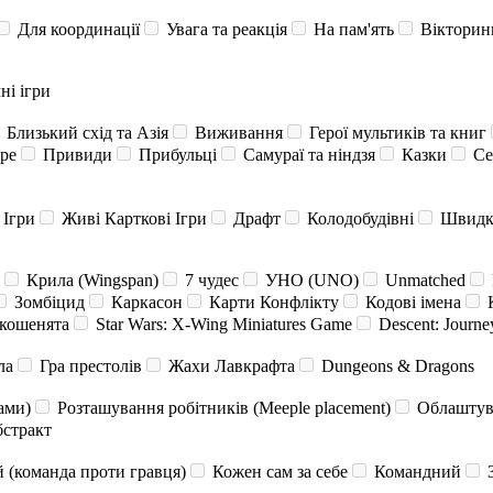
Для координації
Увага та реакція
На пам'ять
Вікторин
і ігри
Близький схід та Азія
Виживання
Герої мультиків та книг
ре
Привиди
Прибульці
Самураї та ніндзя
Казки
Се
 Ігри
Живі Карткові Ігри
Драфт
Колодобудівні
Швидкі
Крила (Wingspan)
7 чудес
УНО (UNO)
Unmatched
Зомбіцид
Каркасон
Карти Конфлікту
Кодові імена
К
кошенята
Star Wars: X-Wing Miniatures Game
Descent: Journey
ла
Гра престолів
Жахи Лавкрафта
Dungeons & Dragons
ами)
Розташування робітників (Meeple placement)
Облаштува
стракт
 (команда проти гравця)
Кожен сам за себе
Командний
З