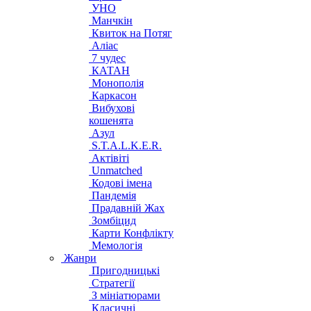
УНО
Манчкін
Квиток на Потяг
Аліас
7 чудес
КАТАН
Монополія
Каркасон
Вибухові
кошенята
Азул
S.T.A.L.K.E.R.
Актівіті
Unmatched
Кодові імена
Пандемія
Прадавній Жах
Зомбіцид
Карти Конфлікту
Мемологія
Жанри
Пригодницькі
Стратегії
З мініатюрами
Класичні