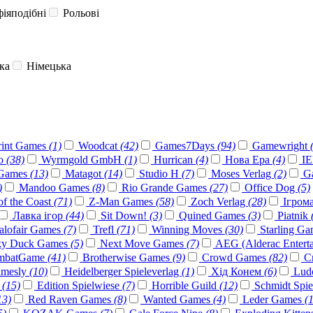
іяподібні
Рольові
ка
Німецька
rint Games
(1)
Woodcat
(42)
Games7Days
(94)
Gamewright
o
(38)
Wyrmgold GmbH
(1)
Hurrican
(4)
Нова Ера
(4)
I
 Games
(13)
Matagot
(14)
Studio H
(7)
Moses Verlag
(2)
G
)
Mandoo Games
(8)
Rio Grande Games
(27)
Office Dog
(5)
of the Coast
(71)
Z-Man Games
(58)
Zoch Verlag
(28)
Ігром
Лавка ігор
(44)
Sit Down!
(3)
Quined Games
(3)
Piatnik
lofair Games
(7)
Trefl
(71)
Winning Moves
(30)
Starling G
y Duck Games
(5)
Next Move Games
(7)
AEG (Alderac Entert
mbatGame
(41)
Brotherwise Games
(9)
Crowd Games
(82)
Cr
mesly
(10)
Heidelberger Spieleverlag
(1)
Хід Конем
(6)
Lud
D
(15)
Edition Spielwiese
(7)
Horrible Guild
(12)
Schmidt Spi
13)
Red Raven Games
(8)
Wanted Games
(4)
Leder Games
(