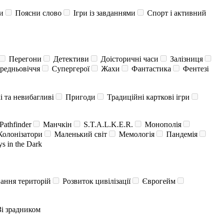
и
Поясни слово
Ігри із завданнями
Спорт і активний
Перегони
Детективи
Доісторичні часи
Залізниця
редньовіччя
Супергерої
Жахи
Фантастика
Фентезі
 та невибагливі
Пригоди
Традиційні карткові ігри
Pathfinder
Манчкін
S.T.A.L.K.E.R.
Монополія
олонізатори
Маленький світ
Мемологія
Пандемія
s in the Dark
ння територій
Розвиток цивілізації
Єврогейм
і зрадником