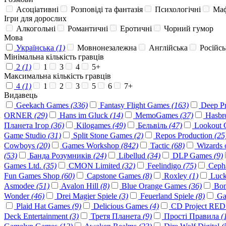
Асоціативні
Розповіді та фантазія
Психологічні
Маф
Ігри для дорослих
Алкогольні
Романтичні
Еротичні
Чорний гумор
Мова
Українська
(1)
Мовнонезалежна
Англійська
Російсь
Мінімальна кількість гравців
2
(1)
1
3
4
5+
Максимальна кількість гравців
4
(1)
1
2
3
5
6
7+
Видавець
Geekach Games
(336)
Fantasy Flight Games
(163)
Deep P
ORNER
(29)
Hans im Gluck
(14)
MemoGames
(37)
Hasbr
Планета Ігор
(36)
Kilogames
(49)
Бельвіль
(47)
Lookout
Game Studio
(31)
Split Stone Games
(2)
Repos Production
(25
Cowboys
(20)
Games Workshop
(842)
Tactic
(68)
Wizards 
(53)
Банда Розумників
(24)
Libellud
(34)
DLP Games
(9)
Games Ltd.
(35)
CMON Limited
(32)
Feelindigo
(75)
Cepha
Fun Games Shop
(60)
Capstone Games
(8)
Roxley
(1)
Luck
Asmodee
(51)
Avalon Hill
(8)
Blue Orange Games
(36)
Bo
Wonder
(46)
Drei Magier Spiele
(3)
Feuerland Spiele
(8)
Ga
Plaid Hat Games
(9)
Delicious Games
(4)
CD Project RE
Deck Entertainment
(3)
Третя Планета
(9)
Прості Правила
(