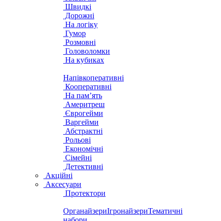
Швидкі
Дорожні
На логіку
Гумор
Розмовні
Головоломки
На кубиках
Напівкоперативні
Кооперативні
На пам’ять
Америтреш
Єврогейми
Варгейми
Абстрактні
Рольові
Економічні
Сімейні
Детективні
Акційні
Аксесуари
Протектори
Органайзери
Ігронайзери
Тематичні
набори