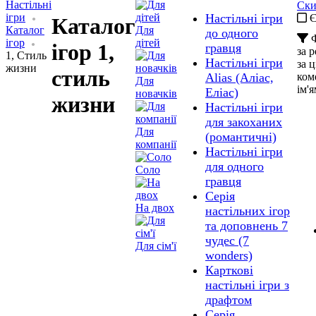
Настільні
Ски
ігри
Настільні ігри
Є
Каталог
Каталог
Для
до одного
Ф
ігор
дітей
ігор 1,
гравця
за 
1, Стиль
Настільні ігри
за 
жизни
стиль
ком
Alias (Аліас,
Для
ім'
Еліас)
новачків
жизни
Настільні ігри
для закоханих
Для
(романтичні)
компанії
Настільні ігри
для одного
Соло
гравця
Серія
На двох
настільних ігор
та доповнень 7
чудес (7
Для сім'ї
wonders)
Карткові
настільні ігри з
драфтом
Серія