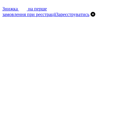
7%
Знижка
на перше
замовлення при реєстрації
Зареєструватись