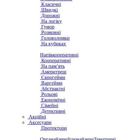
Класичні
Швидкі
Дорожні
На логіку
Гумор
Розмовні
Головоломки
На кубиках
Напівкоперативні
Кооперативні
На пам’ять
Америтреш
Єврогейми
Варгейми
Абстрактні
Рольові
Економічні
Сімейні
Детективні
Акційні
Аксесуари
Протектори
Органайзери
Ігронайзери
Тематичні