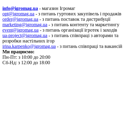
info@igromag.ua
- магазин Ігромаг
opt@igromag.ua
- з питань гуртових закупівель і продажів
order@igromag.ua
- з питань поставок та дистрибуції
marketing@igromag.ua
- з питань контенту та маркетингу
event@igromag.ua
- з питань організації ігротек і заходів
ua-project@igromag.ua
- з питань співпраці з авторами та
розробки настільних ігор
irina.karpenko@igromag.ua
- з питань співпраці та вакансій
Ми працюємо:
Пн-Пт: з 10:00 до 20:00
Сб-Нд: з 12:00 до 18:00