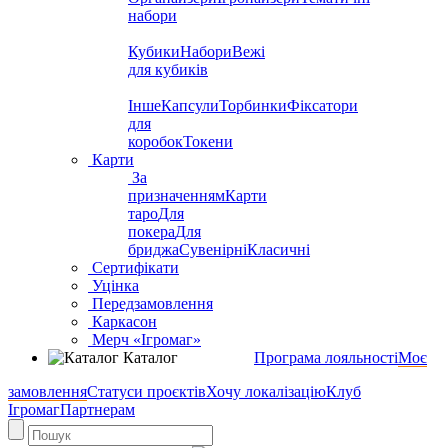
набори
Кубики
Набори
Вежі
для кубиків
Інше
Капсули
Торбинки
Фіксатори
для
коробок
Токени
Карти
За
призначенням
Карти
таро
Для
покера
Для
бриджа
Сувенірні
Класичні
Сертифікати
Уцінка
Передзамовлення
Каркасон
Мерч «Ігромаг»
Каталог
Програма лояльності
Моє
замовлення
Статуси проєктів
Хочу локалізацію
Клуб
Ігромаг
Партнерам