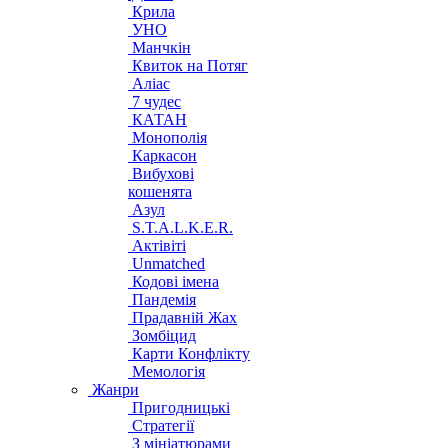
Крила
УНО
Манчкін
Квиток на Потяг
Аліас
7 чудес
КАТАН
Монополія
Каркасон
Вибухові
кошенята
Азул
S.T.A.L.K.E.R.
Актівіті
Unmatched
Кодові імена
Пандемія
Прадавній Жах
Зомбіцид
Карти Конфлікту
Мемологія
Жанри
Пригодницькі
Стратегії
З мініатюрами