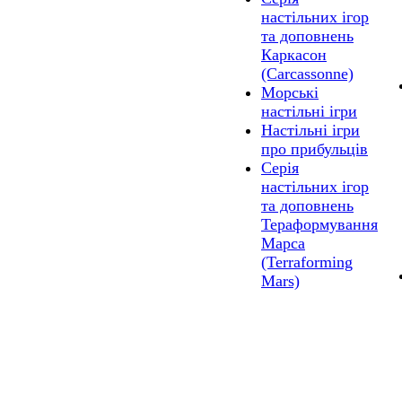
настільних ігор
та доповнень
Каркасон
(Carcassonne)
Морські
настільні ігри
Настільні ігри
про прибульців
Серія
настільних ігор
та доповнень
Тераформування
Марса
(Terraforming
Mars)