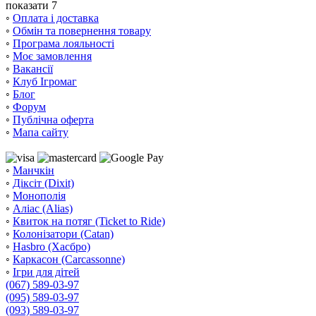
показати 7
◦
Оплата і доставка
◦
Обмін та повернення товару
◦
Програма лояльності
◦
Моє замовлення
◦
Вакансії
◦
Клуб Ігромаг
◦
Блог
◦
Форум
◦
Публічна оферта
◦
Мапа сайту
◦
Манчкін
◦
Діксіт (Dixit)
◦
Монополія
◦
Аліас (Alias)
◦
Квиток на потяг (Ticket to Ride)
◦
Колонізатори (Catan)
◦
Hasbro (Хасбро)
◦
Каркасон (Carcassonne)
◦
Ігри для дітей
(067) 589-03-97
(095) 589-03-97
(093) 589-03-97