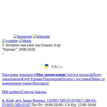
© Інтернет-магазин настільних ігор
"Ігромаг" 2008-2026
↑
UA
|
ru
Програма лояльності
Моє замовлення
Статуси проєктів
Хочу
локалізацію
Клуб Ігромаг
Партнерам
Оплата і доставка
Обмін та
повернення товару
Контакти
Мій кабінет
Cписок бажань
м. Київ, вул. Івана Франка, 12
(095) 589-03-97
(067) 589-03-
97
(093) 589-03-97
Пн-Пт: 10:00-20:00 | Сб-Нд: 12:00-18:00