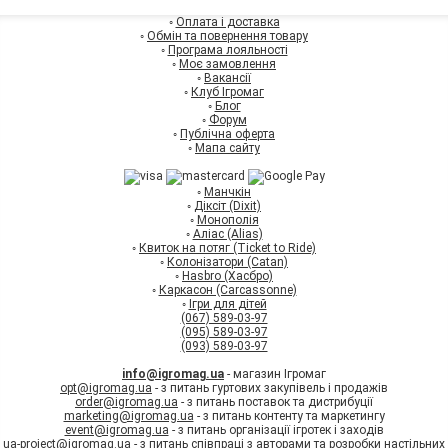
◦
Оплата і доставка
◦
Обмін та повернення товару
◦
Програма лояльності
◦
Моє замовлення
◦
Вакансії
◦
Клуб Ігромаг
◦
Блог
◦
Форум
◦
Публічна оферта
◦
Мапа сайту
◦
Манчкін
◦
Діксіт (Dixit)
◦
Монополія
◦
Аліас (Alias)
◦
Квиток на потяг (Ticket to Ride)
◦
Колонізатори (Catan)
◦
Hasbro (Хасбро)
◦
Каркасон (Carcassonne)
◦
Ігри для дітей
(067) 589-03-97
(095) 589-03-97
(093) 589-03-97
info@igromag.ua
- магазин Ігромаг
opt@igromag.ua
- з питань гуртових закупівель і продажів
order@igromag.ua
- з питань поставок та дистрибуції
marketing@igromag.ua
- з питань контенту та маркетингу
event@igromag.ua
- з питань організації ігротек і заходів
ua-project@igromag.ua
- з питань співпраці з авторами та розробки настільних