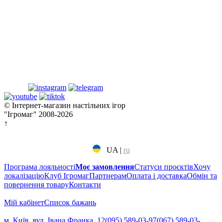
© Інтернет-магазин настільних ігор
"Ігромаг" 2008-2026
↑
UA
|
ru
Програма лояльності
Моє замовлення
Статуси проєктів
Хочу
локалізацію
Клуб Ігромаг
Партнерам
Оплата і доставка
Обмін та
повернення товару
Контакти
Мій кабінет
Cписок бажань
м. Київ, вул. Івана Франка, 12
(095) 589-03-97
(067) 589-03-