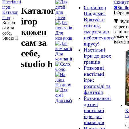
Настільні
Скинут
ігри
Серія ігор
✖
Studi
Каталог
Каталог
Для
І.Фран
Пандемія.
ігор
дітей
ігор
Врятуйте
Філь
Кожен
світ від
за рей
сам за
кожен
смертельно
за ціно
себе,
Для
комент
небезпечного
Studio H
новачків
сам за
ім'ям
зн
вірусу!
Настільні
себе,
Для
ігри до двох
компанії
studio h
гравців
Розмовні
Соло
настільні
ігри:
На двох
розповіді та
фантазія
Розвивальні
Для сім'ї
дитячі
настільні
К
в
ігри для
школярів
C
Настільні