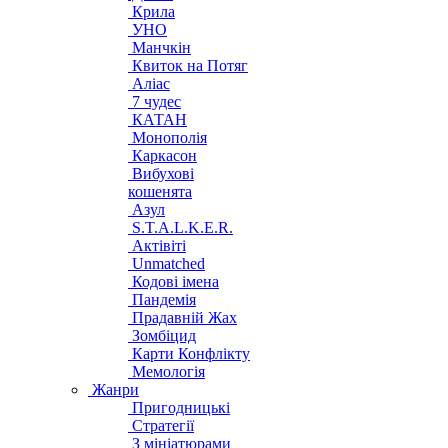
Крила
УНО
Манчкін
Квиток на Потяг
Аліас
7 чудес
КАТАН
Монополія
Каркасон
Вибухові
кошенята
Азул
S.T.A.L.K.E.R.
Актівіті
Unmatched
Кодові імена
Пандемія
Прадавній Жах
Зомбіцид
Карти Конфлікту
Мемологія
Жанри
Пригодницькі
Стратегії
З мініатюрами