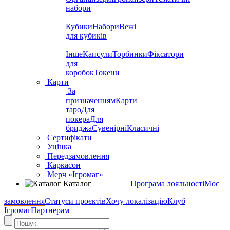
набори
Кубики
Набори
Вежі
для кубиків
Інше
Капсули
Торбинки
Фіксатори
для
коробок
Токени
Карти
За
призначенням
Карти
таро
Для
покера
Для
бриджа
Сувенірні
Класичні
Сертифікати
Уцінка
Передзамовлення
Каркасон
Мерч «Ігромаг»
Каталог
Програма лояльності
Моє
замовлення
Статуси проєктів
Хочу локалізацію
Клуб
Ігромаг
Партнерам