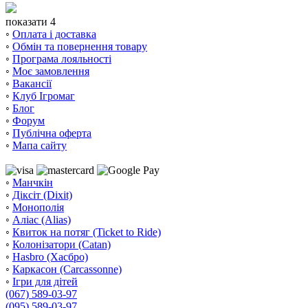
показати 4
◦
Оплата і доставка
◦
Обмін та повернення товару
◦
Програма лояльності
◦
Моє замовлення
◦
Вакансії
◦
Клуб Ігромаг
◦
Блог
◦
Форум
◦
Публічна оферта
◦
Мапа сайту
◦
Манчкін
◦
Діксіт (Dixit)
◦
Монополія
◦
Аліас (Alias)
◦
Квиток на потяг (Ticket to Ride)
◦
Колонізатори (Catan)
◦
Hasbro (Хасбро)
◦
Каркасон (Carcassonne)
◦
Ігри для дітей
(067) 589-03-97
(095) 589-03-97