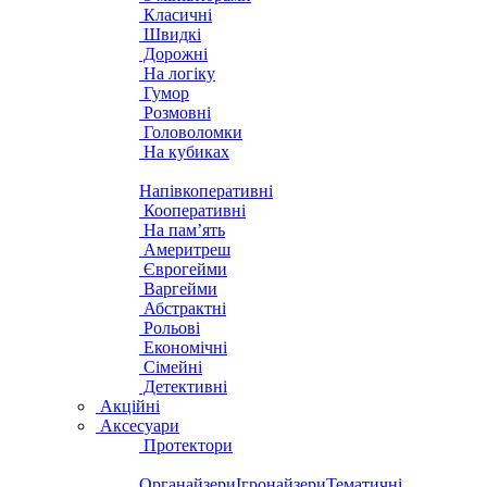
Класичні
Швидкі
Дорожні
На логіку
Гумор
Розмовні
Головоломки
На кубиках
Напівкоперативні
Кооперативні
На пам’ять
Америтреш
Єврогейми
Варгейми
Абстрактні
Рольові
Економічні
Сімейні
Детективні
Акційні
Аксесуари
Протектори
Органайзери
Ігронайзери
Тематичні