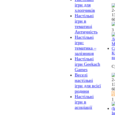
ігри для
хлопчиків
2
1
Настільні
6
ігри в
тематиці
3
Античність
Настільні
ігри:
тематика –
К
залізниця
в
Настільні
ігри Geekach
C
Games
Веселі
2
настільні
1
ігри для всієї
6
родини
Д
Настільні
1
ігри в
асоціації
І