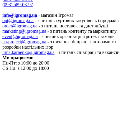
(093) 589-03-97
info@igromag.ua
- магазин Ігромаг
opt@igromag.ua
- з питань гуртових закупівель і продажів
order@igromag.ua
- з питань поставок та дистрибуції
marketing@igromag.ua
- з питань контенту та маркетингу
event@igromag.ua
- з питань організації ігротек і заходів
ua-project@igromag.ua
- з питань співпраці з авторами та
розробки настільних ігор
irina.karpenko@igromag.ua
- з питань співпраці та вакансій
Ми працюємо:
Пн-Пт: з 10:00 до 20:00
Сб-Нд: з 12:00 до 18:00