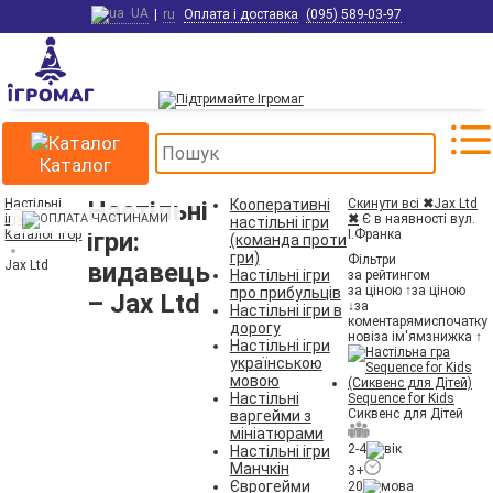
UA
|
ru
Оплата і доставка
(095) 589-03-97
Каталог
Настільні
Настільні
Кооперативні
Скинути всі
✖
Jax Ltd
ігри
✖
Є в наявності вул.
настільні ігри
Каталог ігор
ігри:
І.Франка
(команда проти
гри)
Фільтри
Jax Ltd
видавець
Настільні ігри
за рейтингом
за ціною ↑
за ціною
про прибульців
– Jax Ltd
↓
за
Настільні ігри в
коментарями
спочатку
дорогу
нові
за ім'ям
знижка ↑
Настільні ігри
українською
мовою
Настільні
Sequence for Kids
Сиквенс для Дітей
варгейми з
мініатюрами
2-4
Настільні ігри
Манчкін
3+
Єврогейми
20