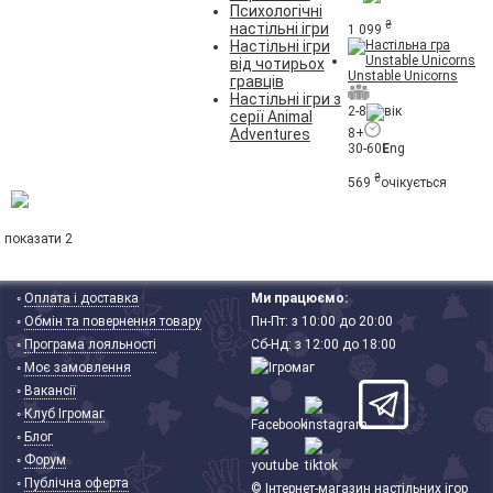
Психологічні
₴
настільні ігри
1 099
Настільні ігри
від чотирьох
Unstable Unicorns
гравців
Настільні ігри з
2-8
серії Animal
8+
Adventures
30-60
E
ng
₴
569
очікується
показати 2
◦
Оплата і доставка
Ми працюємо:
◦
Обмін та повернення товару
Пн-Пт: з 10:00 до 20:00
◦
Програма лояльності
Сб-Нд: з 12:00 до 18:00
◦
Моє замовлення
◦
Вакансії
◦
Клуб Ігромаг
◦
Блог
◦
Форум
◦
Публічна оферта
© Інтернет-магазин настільних ігор