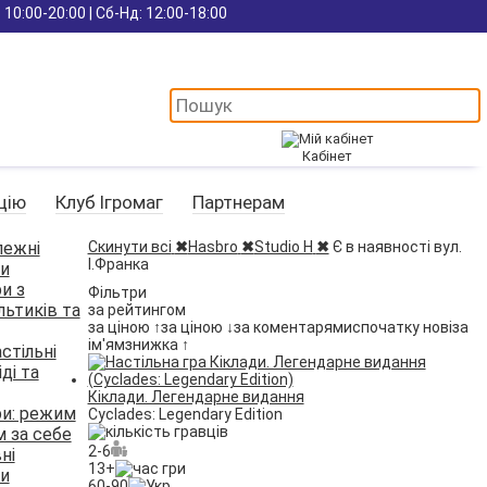
 10:00-20:00 | Сб-Нд: 12:00-18:00
Кабінет
цію
Клуб Ігромаг
Партнерам
лежні
Скинути всі
✖
Hasbro
✖
Studio H
✖
Є в наявності вул.
І.Франка
ри
ри з
Фільтри
ьтиків та
за рейтингом
за ціною ↑
за ціною ↓
за коментарями
спочатку нові
за
ім'ям
знижка ↑
стільні
іді та
Кіклади. Легендарне видання
гри: режим
Cyclades: Legendary Edition
 за себе
2-6
ні
13+
ри
60-90