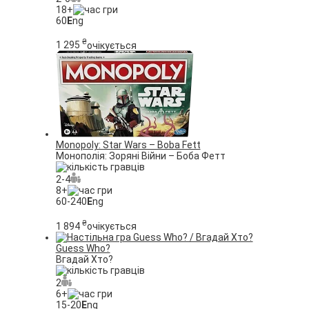
18+
60
E
ng
₴
1 295
очікується
Monopoly: Star Wars – Boba Fett
Монополія: Зоряні Війни – Боба Фетт
2-4
8+
60-240
E
ng
₴
1 894
очікується
Guess Who?
Вгадай Хто?
2
6+
15-20
E
ng