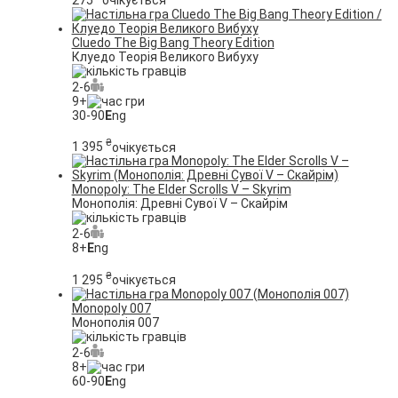
Cluedo The Big Bang Theory Edition
Клуедо Теорія Великого Вибуху
2-6
9+
30-90
E
ng
₴
1 395
очікується
Monopoly: The Elder Scrolls V – Skyrim
Монополія: Древні Сувої V – Скайрім
2-6
8+
E
ng
₴
1 295
очікується
Monopoly 007
Монополія 007
2-6
8+
60-90
E
ng