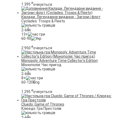
₴
1 395
очікується
Кіклади. Легендарне видання - Загони і флот
Cyclades: Troops & Fleets
2-6
13+
60-90
₴
2 950
очікується
Monopoly: Adventure Time Collector's Edition
Монополія: Час пригод
2-6
8+
60-120
E
ng
₴
1 295
очікується
Cluedo: Game of Thrones
Клюедо: Гра Престолів
2-6