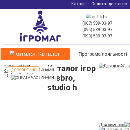
Каталог
Оплата і доставка
|
UA
ru
(067) 589-03-97
(095) 589-03-97
(093) 589-03-97
Каталог
Програма лояльності
Настільні ігри
Каталог ігор
Для
ДОПОВНЕННЯ
ДОПОВНЕННЯ
Каталог ігор
Hasbro, Studio H
hasbro,
studio h
Для компанії
Для 