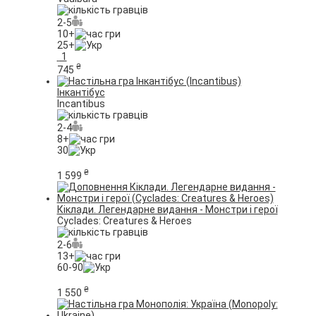
2-5
10+
25+
1
₴
745
Інкантібус
Incantibus
2-4
8+
30
₴
1 599
Кіклади. Легендарне видання - Монстри і герої
Cyclades: Creatures & Heroes
2-6
13+
60-90
₴
1 550