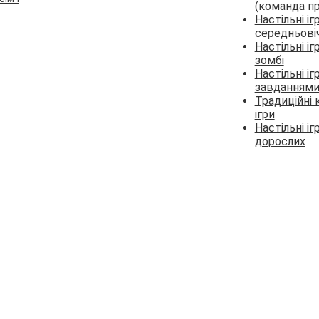
(команда пр
Настільні іг
середньові
Настільні іг
зомбі
Настільні ігр
завданням
Традиційні 
ігри
Настільні іг
дорослих