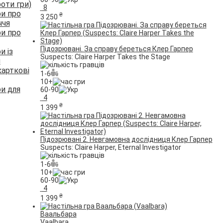
оти гри)
8
ри про
₴
3 250
ччя
ри про
Підозрювані. За справу береться Клер Гарпер
и із
Suspects: Claire Harper Takes the Stage
и
карткові
1-6
10+
ри для
60-90
4
₴
1 399
Підозрювані 2. Невгамовна дослідниця Клер Гарпер
Suspects: Claire Harper, Eternal Investigator
1-6
10+
60-90
4
₴
1 399
Ваальбара
Vaalbara