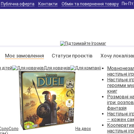
Пн-Пт:
Публічна оферта
Контакти
Обмін та повернення товару
Моє замовлення
Статуси проєктів
Хочу локаліза
 дітей
Для новачків
Мовнонеза
настільні іг
Настільні іг
героями мул
книг
Розмовні на
ігри: розпов
фантазія
Настільні і
– кожен сам
Кооператив
Соло
На двох
настільні іг
сім'ї