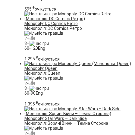
₴
595
очікується
Monopoly: DC Comics Retro
Монополія: DC Comics Ретро
2-6
8+
60-120
E
ng
₴
1 295
очікується
Monopoly: Queen
Монополія: Queen
2-6
8+
60-90
E
ng
₴
1 395
очікується
Monopoly: Star Wars – Dark Side
Монополія: Зоряні Війни – Темна Сторона
2-6