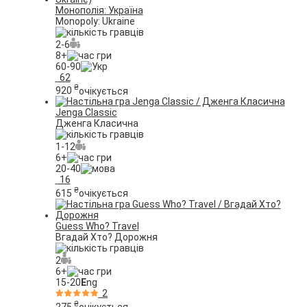
Монополія: Україна
Monopoly: Ukraine
2-6
8+
60-90
62
₴
920
очікується
Jenga Classic
Дженга Класична
1-12
6+
20-40
16
₴
615
очікується
Guess Who? Travel
Вгадай Хто? Дорожня
2
6+
15-20
E
ng
2
₴
275
очікується