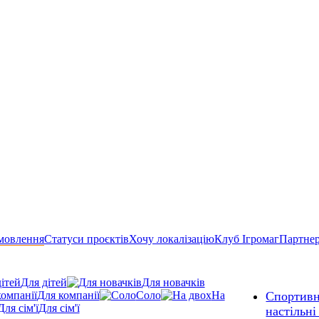
мовлення
Статуси проєктів
Хочу локалізацію
Клуб Ігромаг
Партне
Для дітей
Для новачків
Для компанії
Соло
На
Спортивн
Для сім'ї
настільні