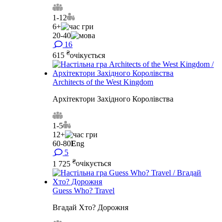
1-12
6+
20-40
16
₴
615
очікується
Architects of the West Kingdom
Архітектори Західного Королівства
1-5
12+
60-80
E
ng
5
₴
1 725
очікується
Guess Who? Travel
Вгадай Хто? Дорожня