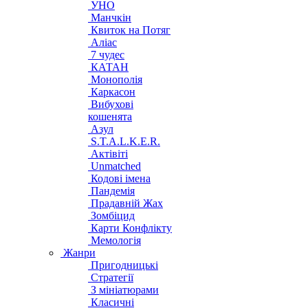
УНО
Манчкін
Квиток на Потяг
Аліас
7 чудес
КАТАН
Монополія
Каркасон
Вибухові
кошенята
Азул
S.T.A.L.K.E.R.
Актівіті
Unmatched
Кодові імена
Пандемія
Прадавній Жах
Зомбіцид
Карти Конфлікту
Мемологія
Жанри
Пригодницькі
Стратегії
З мініатюрами
Класичні