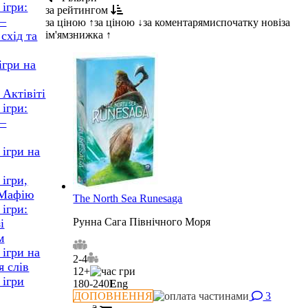
 ігри:
за рейтингом
 –
за ціною ↑
за ціною ↓
за коментарями
спочатку нові
за
ім'ям
знижка ↑
схід та
ігри на
 Актівіті
 ігри:
 –
 ігри на
 ігри,
 Мафію
The North Sea Runesaga
 ігри:
Рунна Сага Північного Моря
і
м
 ігри на
2-4
я слів
12+
 ігри
180-240
E
ng
ДОПОВНЕННЯ
3
₴