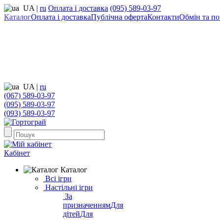
UA
|
ru
Оплата і доставка
(095) 589-03-97
Каталог
Оплата і доставка
Публічна оферта
Контакти
Обмін та по
UA
|
ru
(067) 589-03-97
(095) 589-03-97
(093) 589-03-97
Кабінет
Каталог
Всі ігри
Настільні ігри
За
призначенням
Для
дітей
Для