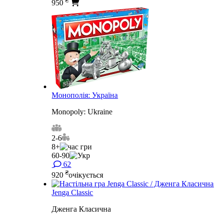
950
Монополія: Україна
Monopoly: Ukraine
2-6
8+
60-90
62
₴
920
очікується
Jenga Classic
Дженга Класична