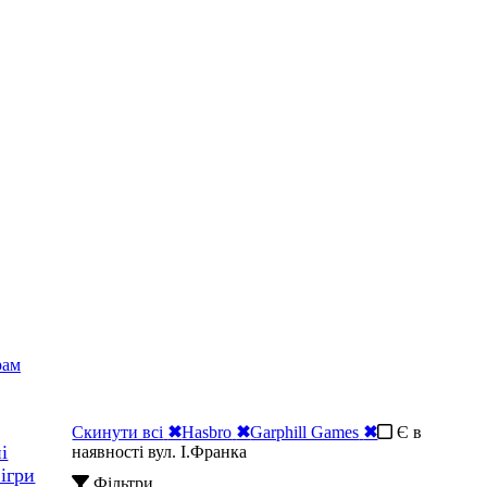
рам
Скинути всі
✖
Hasbro
✖
Garphill Games
✖
Є в
і
наявності вул. І.Франка
 ігри
Фільтри