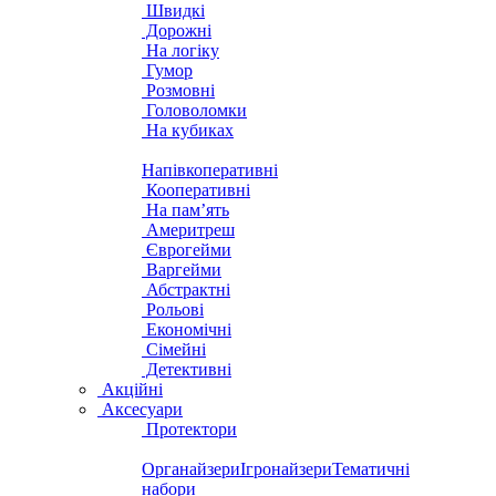
Швидкі
Дорожні
На логіку
Гумор
Розмовні
Головоломки
На кубиках
Напівкоперативні
Кооперативні
На пам’ять
Америтреш
Єврогейми
Варгейми
Абстрактні
Рольові
Економічні
Сімейні
Детективні
Акційні
Аксесуари
Протектори
Органайзери
Ігронайзери
Тематичні
набори