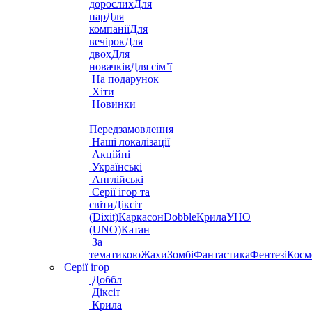
дорослих
Для
пар
Для
компанії
Для
вечірок
Для
двох
Для
новачків
Для сім’ї
На подарунок
Хіти
Новинки
Передзамовлення
Наші локалізації
Акційні
Українські
Англійські
Серії ігор та
світи
Діксіт
(Dixit)
Каркасон
Dobble
Крила
УНО
(UNO)
Катан
За
тематикою
Жахи
Зомбі
Фантастика
Фентезі
Косм
Серії ігор
Доббл
Діксіт
Крила