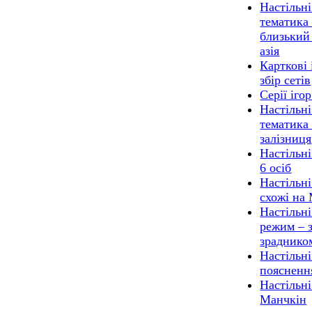
Настільні
тематика
близький 
азія
Карткові 
збір сетів
Серії ігор
Настільні
тематика
залізниця
Настільні
6 осіб
Настільні
схожі на
Настільні
режим – з
зраднико
Настільні
поясненн
Настільні
Манчкін