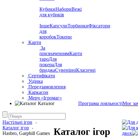
Кубики
Набори
Вежі
для кубиків
Інше
Капсули
Торбинки
Фіксатори
для
коробок
Токени
Карти
За
призначенням
Карти
таро
Для
покера
Для
бриджа
Сувенірні
Класичні
Сертифікати
Уцінка
Передзамовлення
Каркасон
Мерч «Ігромаг»
Каталог
Програма лояльності
Моє за
Настільні ігри
Каталог ігор
Каталог ігор
Hasbro, Garphill Games
двох