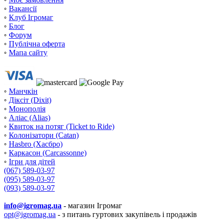
◦
Вакансії
◦
Клуб Ігромаг
◦
Блог
◦
Форум
◦
Публічна оферта
◦
Мапа сайту
◦
Манчкін
◦
Діксіт (Dixit)
◦
Монополія
◦
Аліас (Alias)
◦
Квиток на потяг (Ticket to Ride)
◦
Колонізатори (Catan)
◦
Hasbro (Хасбро)
◦
Каркасон (Carcassonne)
◦
Ігри для дітей
(067) 589-03-97
(095) 589-03-97
(093) 589-03-97
info@igromag.ua
- магазин Ігромаг
opt@igromag.ua
- з питань гуртових закупівель і продажів