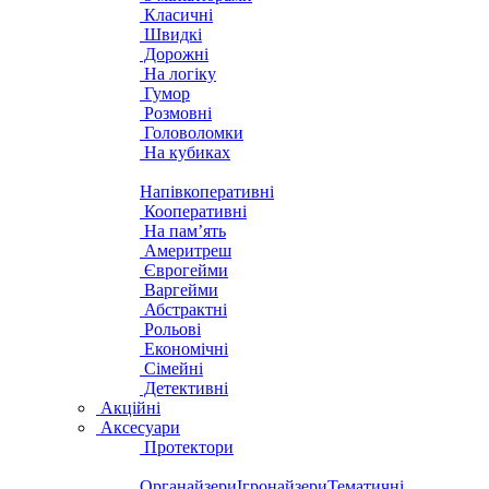
Класичні
Швидкі
Дорожні
На логіку
Гумор
Розмовні
Головоломки
На кубиках
Напівкоперативні
Кооперативні
На пам’ять
Америтреш
Єврогейми
Варгейми
Абстрактні
Рольові
Економічні
Сімейні
Детективні
Акційні
Аксесуари
Протектори
Органайзери
Ігронайзери
Тематичні