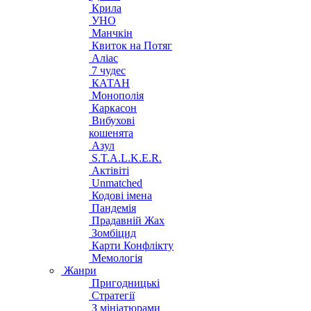
Крила
УНО
Манчкін
Квиток на Потяг
Аліас
7 чудес
КАТАН
Монополія
Каркасон
Вибухові
кошенята
Азул
S.T.A.L.K.E.R.
Актівіті
Unmatched
Кодові імена
Пандемія
Прадавній Жах
Зомбіцид
Карти Конфлікту
Мемологія
Жанри
Пригодницькі
Стратегії
З мініатюрами