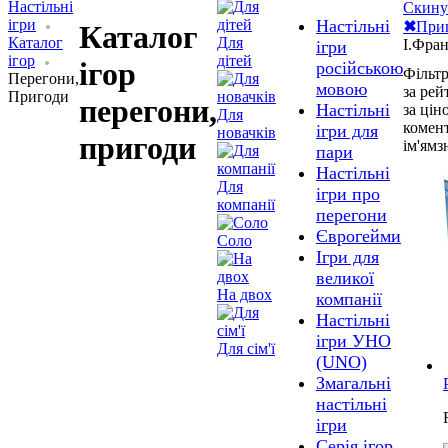
Настільні
Скину
ігри
Настільні
✖
При
Каталог
Каталог
Для
І.Фра
ігри
ігор
дітей
ігор
російською
Фільт
Перегони,
мовою
за ре
Пригоди
перегони,
Настільні
за цін
Для
комен
ігри для
новачків
пригоди
ім'ям
з
пари
Настільні
Для
ігри про
компанії
перегони
Єврогейми
Соло
Ігри для
великої
На двох
компанії
Настільні
ігри УНО
Для сім'ї
(UNO)
Змагальні
настільні
ігри
Серія ігор