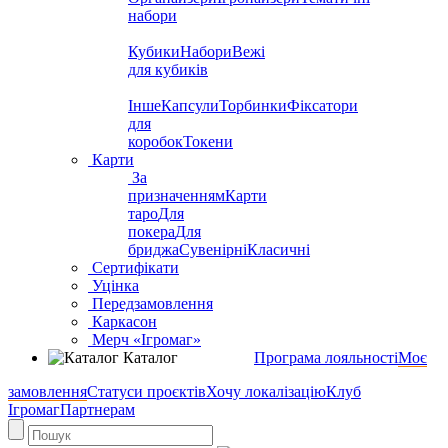
набори
Кубики
Набори
Вежі
для кубиків
Інше
Капсули
Торбинки
Фіксатори
для
коробок
Токени
Карти
За
призначенням
Карти
таро
Для
покера
Для
бриджа
Сувенірні
Класичні
Сертифікати
Уцінка
Передзамовлення
Каркасон
Мерч «Ігромаг»
Каталог
Програма лояльності
Моє
замовлення
Статуси проєктів
Хочу локалізацію
Клуб
Ігромаг
Партнерам