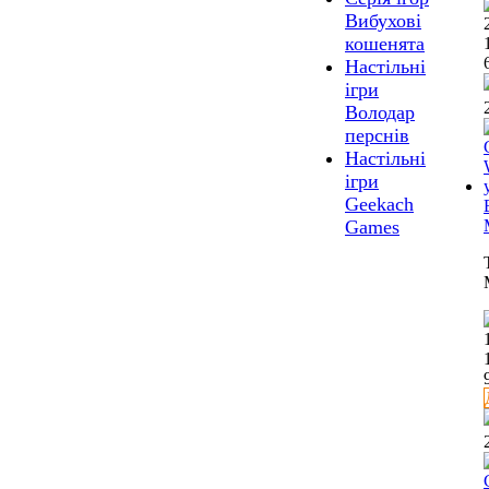
Вибухові
кошенята
Настільні
ігри
Володар
перснів
Настільні
ігри
Geekach
Games