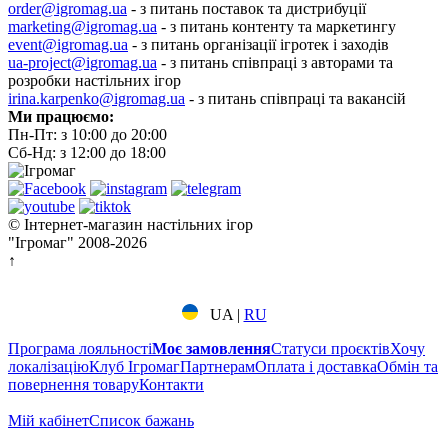
order@igromag.ua
- з питань поставок та дистрибуції
marketing@igromag.ua
- з питань контенту та маркетингу
event@igromag.ua
- з питань організації ігротек і заходів
ua-project@igromag.ua
- з питань співпраці з авторами та
розробки настільних ігор
irina.karpenko@igromag.ua
- з питань співпраці та вакансій
Ми працюємо:
Пн-Пт: з 10:00 до 20:00
Сб-Нд: з 12:00 до 18:00
© Інтернет-магазин настільних ігор
"Ігромаг" 2008-2026
↑
UA
|
RU
Програма лояльності
Моє замовлення
Статуси проєктів
Хочу
локалізацію
Клуб Ігромаг
Партнерам
Оплата і доставка
Обмін та
повернення товару
Контакти
Мій кабінет
Cписок бажань