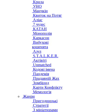
Крила
УНО
Манчкін
Квиток на Потяг
Аліас
7 чудес
КАТАН
Монополія
Каркасон
Вибухові
кошенята
Азул
S.T.A.L.K.E.R.
Актівіті
Unmatched
Кодові імена
Пандемія
Прадавній Жах
Зомбіцид
Карти Конфлікту
Мемологія
Жанри
Пригодницькі
Стратегії
З мініатюрами