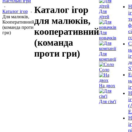
Настільні ігри
Н
Каталог ігор
Каталог ігор
Для
і
Для малюків,
дітей
для малюків,
т
Кооперативний
ф
(команда проти
кооперативний
с
гри)
Для
г
новачків
(команда
С
н
проти гри)
Для
і
компанії
д
S
Соло
Е
н
На двох
і
Н
і
Для сім'ї
(
Е
Н
і
п