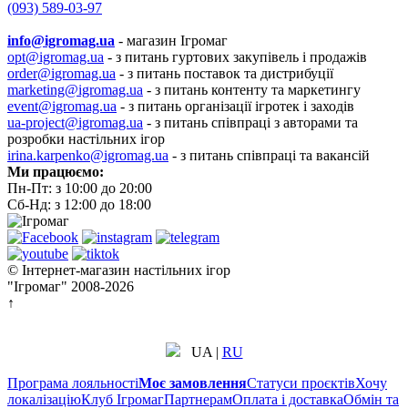
(093) 589-03-97
info@igromag.ua
- магазин Ігромаг
opt@igromag.ua
- з питань гуртових закупівель і продажів
order@igromag.ua
- з питань поставок та дистрибуції
marketing@igromag.ua
- з питань контенту та маркетингу
event@igromag.ua
- з питань організації ігротек і заходів
ua-project@igromag.ua
- з питань співпраці з авторами та
розробки настільних ігор
irina.karpenko@igromag.ua
- з питань співпраці та вакансій
Ми працюємо:
Пн-Пт: з 10:00 до 20:00
Сб-Нд: з 12:00 до 18:00
© Інтернет-магазин настільних ігор
"Ігромаг" 2008-2026
↑
UA
|
RU
Програма лояльності
Моє замовлення
Статуси проєктів
Хочу
локалізацію
Клуб Ігромаг
Партнерам
Оплата і доставка
Обмін та