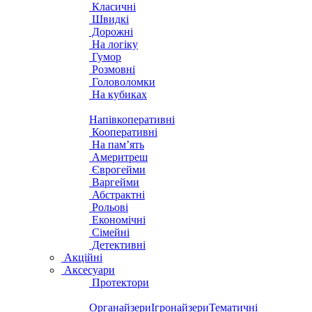
Класичні
Швидкі
Дорожні
На логіку
Гумор
Розмовні
Головоломки
На кубиках
Напівкоперативні
Кооперативні
На пам’ять
Америтреш
Єврогейми
Варгейми
Абстрактні
Рольові
Економічні
Сімейні
Детективні
Акційні
Аксесуари
Протектори
Органайзери
Ігронайзери
Тематичні