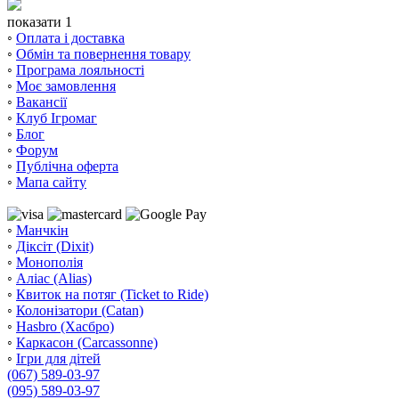
показати 1
◦
Оплата і доставка
◦
Обмін та повернення товару
◦
Програма лояльності
◦
Моє замовлення
◦
Вакансії
◦
Клуб Ігромаг
◦
Блог
◦
Форум
◦
Публічна оферта
◦
Мапа сайту
◦
Манчкін
◦
Діксіт (Dixit)
◦
Монополія
◦
Аліас (Alias)
◦
Квиток на потяг (Ticket to Ride)
◦
Колонізатори (Catan)
◦
Hasbro (Хасбро)
◦
Каркасон (Carcassonne)
◦
Ігри для дітей
(067) 589-03-97
(095) 589-03-97