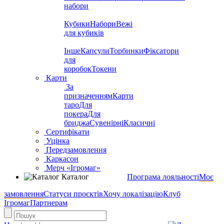
набори
Кубики
Набори
Вежі
для кубиків
Інше
Капсули
Торбинки
Фіксатори
для
коробок
Токени
Карти
За
призначенням
Карти
таро
Для
покера
Для
бриджа
Сувенірні
Класичні
Сертифікати
Уцінка
Передзамовлення
Каркасон
Мерч «Ігромаг»
Каталог
Програма лояльності
Моє
замовлення
Статуси проєктів
Хочу локалізацію
Клуб
Ігромаг
Партнерам