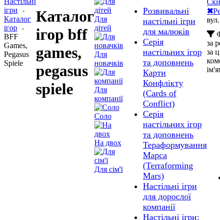
Настільні
Ски
ігри
Розвивальні
✖
Pe
Каталог
Каталог
Для
вул
настільні ігри
ігор
дітей
ігор bff
для малюків
Ф
BFF
Серія
за 
Games,
games,
настільних ігор
за 
Pegasus
Для
ком
та доповнень
Spiele
новачків
pegasus
ім'
Карти
Конфлікту
spiele
Для
(Cards of
компанії
Сonflict)
Серія
Соло
настільних ігор
та доповнень
На двох
Тераформування
Марса
(Terraforming
Для сім'ї
Mars)
Настільні ігри
для дорослої
компанії
Настільні ігри: