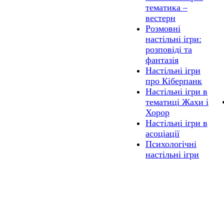
тематика –
вестерн
Розмовні
настільні ігри:
розповіді та
фантазія
Настільні ігри
про Кіберпанк
Настільні ігри в
тематиці Жахи і
Хорор
Настільні ігри в
асоціації
Психологічні
настільні ігри