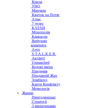
Крила
УНО
Манчкін
Квиток на Потяг
Аліас
7 чудес
КАТАН
Монополія
Каркасон
Вибухові
кошенята
Азул
S.T.A.L.K.E.R.
Актівіті
Unmatched
Кодові імена
Пандемія
Прадавній Жах
Зомбіцид
Карти Конфлікту
Мемологія
Жанри
Пригодницькі
Стратегії
З мініатюрами