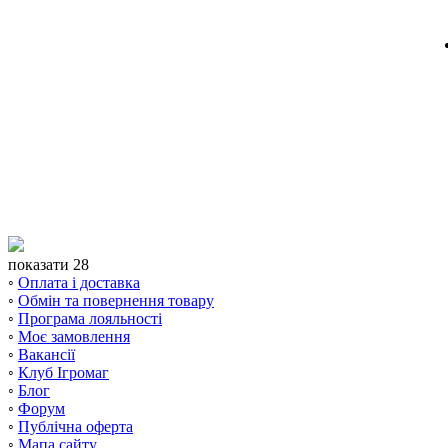
показати 28
◦
Оплата і доставка
◦
Обмін та повернення товару
◦
Програма лояльності
◦
Моє замовлення
◦
Вакансії
◦
Клуб Ігромаг
◦
Блог
◦
Форум
◦
Публічна оферта
◦
Мапа сайту