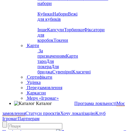
набори
Кубики
Набори
Вежі
для кубиків
Інше
Капсули
Торбинки
Фіксатори
для
коробок
Токени
Карти
За
призначенням
Карти
таро
Для
покера
Для
бриджа
Сувенірні
Класичні
Сертифікати
Уцінка
Передзамовлення
Каркасон
Мерч «Ігромаг»
Каталог
Програма лояльності
Моє
замовлення
Статуси проєктів
Хочу локалізацію
Клуб
Ігромаг
Партнерам