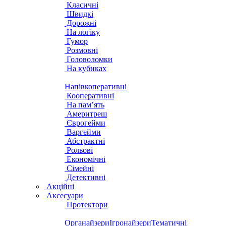
Класичні
Швидкі
Дорожні
На логіку
Гумор
Розмовні
Головоломки
На кубиках
Напівкоперативні
Кооперативні
На пам’ять
Америтреш
Єврогейми
Варгейми
Абстрактні
Рольові
Економічні
Сімейні
Детективні
Акційні
Аксесуари
Протектори
Органайзери
Ігронайзери
Тематичні