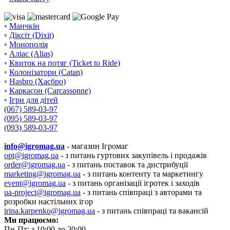
◦
Манчкін
◦
Діксіт (Dixit)
◦
Монополія
◦
Аліас (Alias)
◦
Квиток на потяг (Ticket to Ride)
◦
Колонізатори (Catan)
◦
Hasbro (Хасбро)
◦
Каркасон (Carcassonne)
◦
Ігри для дітей
(067) 589-03-97
(095) 589-03-97
(093) 589-03-97
info@igromag.ua
- магазин Ігромаг
opt@igromag.ua
- з питань гуртових закупівель і продажів
order@igromag.ua
- з питань поставок та дистрибуції
marketing@igromag.ua
- з питань контенту та маркетингу
event@igromag.ua
- з питань організації ігротек і заходів
ua-project@igromag.ua
- з питань співпраці з авторами та
розробки настільних ігор
irina.karpenko@igromag.ua
- з питань співпраці та вакансій
Ми працюємо:
Пн-Пт: з 10:00 до 20:00