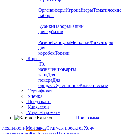
Органайзеры
Игронайзеры
Тематические
наборы
Кубики
Наборы
Башни
для кубиков
Разное
Капсулы
Мешочки
Фиксаторы
для
коробок
Токени
Карты
По
назначению
Карты
таро
Для
покера
Для
бриджа
Сувенирные
Классические
Сертификаты
Уценка
Предзаказы
Каркассон
Мерч «Ігромаг»
Каталог
Программа
лояльности
Мой заказ
Статусы проектов
Хочу
локализацию
Клуб Ігромаг
Партнерам