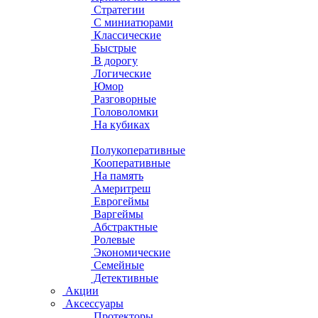
Стратегии
С миниатюрами
Классические
Быстрые
В дорогу
Логические
Юмор
Разговорные
Головоломки
На кубиках
Полукоперативные
Кооперативные
На память
Америтреш
Еврогеймы
Варгеймы
Абстрактные
Ролевые
Экономические
Семейные
Детективные
Акции
Аксессуары
Протекторы