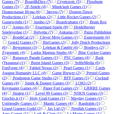
Games
(7)
Board&Dice
(7)
Cryptozoic
(5)
Floodgate
Games
(5)
2F-Spiele
(4)
Mindclash Games
(1)
Правильные Игры
(6)
Звезда
(7)
Dragon Dawn
Productions
(1)
Lelekan
(2)
Little Rocket Games
(2)
Gamewright
(1)
Jumbo
(2)
Boardcubator
(1)
Brain Box
(1)
Amigo
(6)
Feuerland Spiele
(8)
Heidelberger
Spieleverlag
(1)
Helvetiq
(7)
Ankama
(3)
Paizo Publishing
(2)
BombCat
(2)
Clever Mojo Games
(1)
Eggertspiele
(6)
Gen42 Games
(7)
BizGames
(2)
Jolly Dutch Productions
(6)
Вечорниці
(3)
Lelekan & Гамбіт
(6)
Bombyx
(2)
Zygomatic
(4)
Ludus Magnus Studio
(4)
Blue Cocker Games
(2)
Runaway Parade Games
(1)
PSC Games
(4)
Bask
(Украина)
(1)
Burnt Island Games
(3)
SelfieMedia
(6)
FunForge
(4)
Fabled Nexus
(2)
Pearl Games
(1)
Cards
Against Humanity LLC
(4)
Game Brewer
(2)
Pretzel Games
(2)
Pendragon Game Studio
(2)
BFF Games
(1)
Cocktail
Games
(4)
Smirk & Dagger Games
(3)
LOKI
(2)
Keymaster Games
(4)
Paper Fort Games
(2)
GRRRE Games
(4)
Strateg
(1)
Level 99 Games
(3)
NSKN Games
(3)
Giochix.it
(1)
Holy Grail Games
(1)
Mayday Games
(1)
Unfriendly Games
(1)
Mantic Games
(4)
Randolph
(1)
Grand Gamers Guild
(2)
Jax Ltd
(2)
Nerdlab Games
(1)
Aesc Games
(1)
Lark & Clam
(1)
La Mame Games
(1)