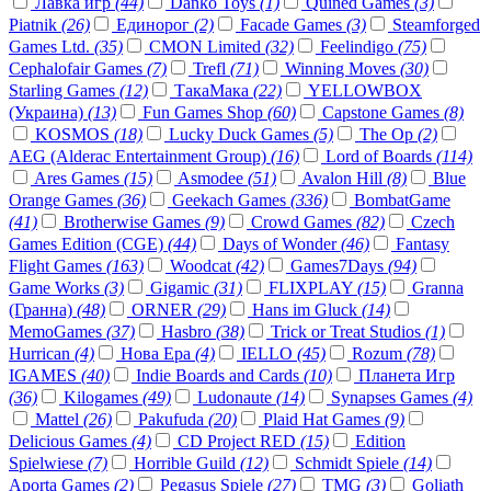
Лавка игр
(44)
Danko Toys
(1)
Quined Games
(3)
Piatnik
(26)
Единорог
(2)
Facade Games
(3)
Steamforged
Games Ltd.
(35)
CMON Limited
(32)
Feelindigo
(75)
Cephalofair Games
(7)
Trefl
(71)
Winning Moves
(30)
Starling Games
(12)
ТакаМака
(22)
YELLOWBOX
(Украина)
(13)
Fun Games Shop
(60)
Capstone Games
(8)
KOSMOS
(18)
Lucky Duck Games
(5)
The Op
(2)
AEG (Alderac Entertainment Group)
(16)
Lord of Boards
(114)
Ares Games
(15)
Asmodee
(51)
Avalon Hill
(8)
Blue
Orange Games
(36)
Geekach Games
(336)
BombatGame
(41)
Brotherwise Games
(9)
Crowd Games
(82)
Czech
Games Edition (CGE)
(44)
Days of Wonder
(46)
Fantasy
Flight Games
(163)
Woodcat
(42)
Games7Days
(94)
Game Works
(3)
Gigamic
(31)
FLIXPLAY
(15)
Granna
(Гранна)
(48)
ORNER
(29)
Hans im Gluck
(14)
MemoGames
(37)
Hasbro
(38)
Trick or Treat Studios
(1)
Hurrican
(4)
Нова Ера
(4)
IELLO
(45)
Rozum
(78)
IGAMES
(40)
Indie Boards and Cards
(10)
Планета Игр
(36)
Kilogames
(49)
Ludonaute
(14)
Synapses Games
(4)
Mattel
(26)
Pakufuda
(20)
Plaid Hat Games
(9)
Delicious Games
(4)
CD Project RED
(15)
Edition
Spielwiese
(7)
Horrible Guild
(12)
Schmidt Spiele
(14)
Aporta Games
(2)
Pegasus Spiele
(27)
TMG
(3)
Goliath