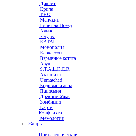
Диксит
Крила
УНО
Манчкин
Билет на Поезд
Алиас
7 чудес
КАТАН
Монополия
Каркассон
Взрывные котята
Азул
S.T.A.L.K.E.R.
Активити
Unmatched
Кодовые имена
Пандемия
Древний Ужас
Зомбицид
Карты
Конфликта
Мемология
Жанры
Приключенческие