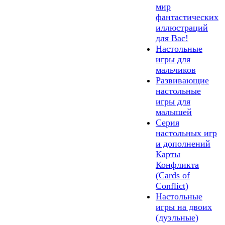
мир
фантастических
иллюстраций
для Вас!
Настольные
игры для
мальчиков
Развивающие
настольные
игры для
малышей
Серия
настольных игр
и дополнений
Карты
Конфликта
(Cards of
Сonflict)
Настольные
игры на двоих
(дуэльные)