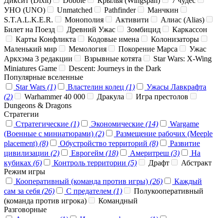
Диксит (Dixit)
Dobble
Крылья (Wingspan)
7 чудес
УНО (UNO)
Unmatched
Pathfinder
Манчкин
S.T.A.L.K.E.R.
Монополия
Активити
Алиас (Alias)
Билет на Поезд
Древний Ужас
Зомбицид
Каркассон
Карты Конфликта
Кодовые имена
Колонизаторы
Маленький мир
Мемология
Покорение Марса
Ужас
Аркхэма 3 редакции
Взрывные котята
Star Wars: X-Wing
Miniatures Game
Descent: Journeys in the Dark
Популярные вселенные
Star Wars
(1)
Властелин колец
(1)
Ужасы Лавкрафта
(2)
Warhammer 40 000
Дракула
Игра престолов
Dungeons & Dragons
Стратегии
Стратегические
(1)
Экономические
(14)
Wargame
(Военные с миниатюрами)
(2)
Размещение рабочих (Meeple
placement)
(8)
Обустройство территорий
(8)
Развитие
цивилизации
(2)
Еврогейм
(18)
Америтреш
(3)
На
кубиках
(6)
Контроль территории
(5)
Драфт
Абстракт
Режим игры
Кооперативный (команда против игры)
(26)
Каждый
сам за себя
(26)
С предателем
(1)
Полукооперативный
(команда против игрока)
Командный
Разговорные