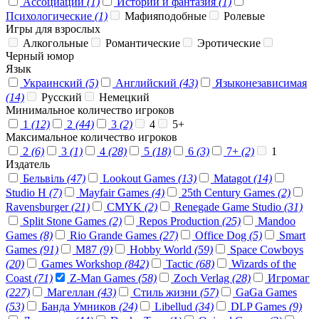
Ассоциации
(1)
Истории и фантазия
(1)
Психологические
(1)
Мафияподобные
Ролевые
Игры для взрослых
Алкогольные
Романтические
Эротические
Черный юмор
Язык
Украинский
(5)
Английский
(43)
Языконезависимая
(14)
Русский
Немецкий
Минимальное количество игроков
1
(12)
2
(44)
3
(2)
4
5+
Максимальное количество игроков
2
(6)
3
(1)
4
(28)
5
(18)
6
(3)
7+
(2)
1
Издатель
Бельвіль
(47)
Lookout Games
(13)
Matagot
(14)
Studio H
(7)
Mayfair Games
(4)
25th Century Games
(2)
Ravensburger
(21)
CMYK
(2)
Renegade Game Studio
(31)
Split Stone Games
(2)
Repos Production
(25)
Mandoo
Games
(8)
Rio Grande Games
(27)
Office Dog
(5)
Smart
Games
(91)
M87
(9)
Hobby World
(59)
Space Cowboys
(20)
Games Workshop
(842)
Tactic
(68)
Wizards of the
Coast
(71)
Z-Man Games
(58)
Zoch Verlag
(28)
Игромаг
(227)
Магеллан
(43)
Стиль жизни
(57)
GaGa Games
(53)
Банда Умников
(24)
Libellud
(34)
DLP Games
(9)