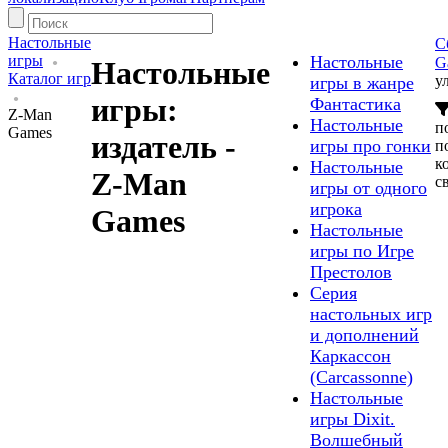
Настольные
С
игры
Настольные
G
Настольные
Каталог игр
у
игры в жанре
игры:
Фантастика
Z-Man
Настольные
п
Games
издатель -
игры про гонки
п
к
Настольные
Z-Man
с
игры от одного
игрока
Games
Настольные
игры по Игре
Престолов
Серия
настольных игр
и дополнений
Каркассон
(Carcassonne)
Настольные
игры Dixit.
Волшебный