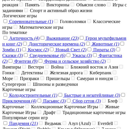
реакция
Память
Викторины
Обьясни слово
Игры с
заданиями
Спорт и активный образ жизни
Логические игры
Соревновательные
(1)
Головоломки
Классические
игры
Математические игры
По тематике
Античность
(4)
Выживание
(23)
Герои мультфильмов
и книг
(2)
Доисторические времена
(2)
Животные
(1)
Зомби
(1)
Космос
(2)
Новый Свет
(2)
Пираты
(3)
Сказки
(3)
Средневековье
(6)
Ужасы
(3)
Фантастика
(2)
Фэнтези
(9)
Ферма и сельское хозяйство
(2)
Вампиры
Вестерн
Война
Ближний восток и Азия
Гонки
Детективы
Железная дорога
Киберпанк
Море
Призраки
Пришельцы
Самураи и ниндзя
Супергерои
Шпионы и разведчики
Карточные игры
Колодостроительные
(1)
Быстрые и незатейливые
(3)
Приключения
(4)
Пасьянс
(3)
Сбор сетов
(3)
Блеф
Карточные
Коллекционные Карточные Игры
Живые
Карточные Игры
Драфт
Традиционные карточные игры
Популярные серии игр
Пандемия
(21)
Ведьмак
Азул (Azul)
Everdell