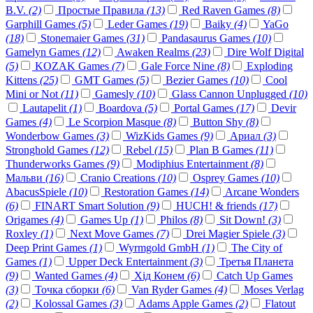
B.V.
(2)
Простые Правила
(13)
Red Raven Games
(8)
Garphill Games
(5)
Leder Games
(19)
Baiky
(4)
YaGo
(18)
Stonemaier Games
(31)
Pandasaurus Games
(10)
Gamelyn Games
(12)
Awaken Realms
(23)
Dire Wolf Digital
(5)
KOZAK Games
(7)
Gale Force Nine
(8)
Exploding
Kittens
(25)
GMT Games
(5)
Bezier Games
(10)
Cool
Mini or Not
(11)
Gamesly
(10)
Glass Cannon Unplugged
(10)
Lautapelit
(1)
Boardova
(5)
Portal Games
(17)
Devir
Games
(4)
Le Scorpion Masque
(8)
Button Shy
(8)
Wonderbow Games
(3)
WizKids Games
(9)
Ариал
(3)
Stronghold Games
(12)
Rebel
(15)
Plan B Games
(11)
Thunderworks Games
(9)
Modiphius Entertainment
(8)
Мальви
(16)
Cranio Creations
(10)
Osprey Games
(10)
AbacusSpiele
(10)
Restoration Games
(14)
Arcane Wonders
(6)
FINART Smart Solution
(9)
HUCH! & friends
(17)
Origames
(4)
Games Up
(1)
Philos
(8)
Sit Down!
(3)
Roxley
(1)
Next Move Games
(7)
Drei Magier Spiele
(3)
Deep Print Games
(1)
Wyrmgold GmbH
(1)
The City of
Games
(1)
Upper Deck Entertainment
(3)
Третья Планета
(9)
Wanted Games
(4)
Хід Конем
(6)
Catch Up Games
(3)
Точка сборки
(6)
Van Ryder Games
(4)
Moses Verlag
(2)
Kolossal Games
(3)
Adams Apple Games
(2)
Flatout