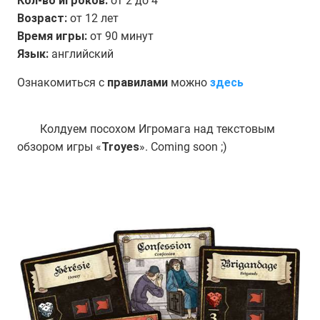
Кол-во игроков:
от 2 до 4
Возраст:
от 12 лет
Время игры:
от 90 минут
Язык:
английский
Ознакомиться с
правилами
можно
здесь
Колдуем посохом Игромага над текстовым
обзором игры «
Troyes
». Coming soon ;)