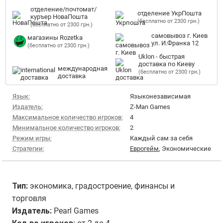
отделение/почтомат/
отделение УкрПошта
куръер НоваПошта
(бесплатно от 2300 грн.)
(бесплатно от 2300 грн.)
самовывоз г. Киев
магазины Rozetka
ул. И.Франка 12
(бесплатно от 2300 грн.)
Uklon - быстрая
доставка по Киеву
международная
(бесплатно от 2300 грн.)
доставка
Язык:
Языконезависимая
Издатель:
Z-Man Games
Максимальное количество игроков:
4
Минимальное количество игроков:
2
Режим игры:
Каждый сам за себя
Стратегии:
Еврогейм
, Экономические
Тип:
экономика, градостроение, финансы и
торговля
Издатель:
Pearl Games