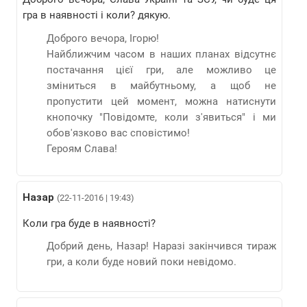
гра в наявності і коли? дякую.
Доброго вечора, Ігорю!
Найближчим часом в наших планах відсутнє
постачання цієї гри, але можливо це
зміниться в майбутньому, а щоб не
пропустити цей момент, можна натиснути
кнопочку "Повідомте, коли з'явиться" і ми
обов'язково вас сповістимо!
Героям Слава!
Назар
(22-11-2016 | 19:43)
Коли гра буде в наявності?
Добрий день, Назар! Наразі закінчився тираж
гри, а коли буде новий поки невідомо.