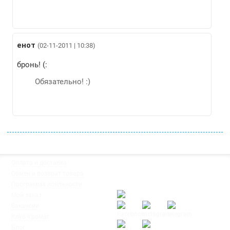
енот
(02-11-2011 | 10:38)
бронь! (:
Обязательно! :)
◦
Оплата и доставка
Мы работаем:
◦
Обмен и возврат товара
Пн-Пт: с 10:00 до 20:00
◦
Программа лояльности
Сб-Вс: с 12:00 до 18:00
◦
Мой заказ
◦
Вакансии
◦
Клуб Ігромаг
◦
Блог