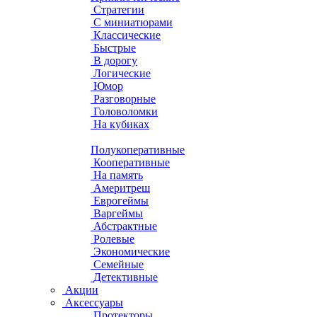
Стратегии
С миниатюрами
Классические
Быстрые
В дорогу
Логические
Юмор
Разговорные
Головоломки
На кубиках
Полукоперативные
Кооперативные
На память
Америтреш
Еврогеймы
Варгеймы
Абстрактные
Ролевые
Экономические
Семейные
Детективные
Акции
Аксессуары
Протекторы