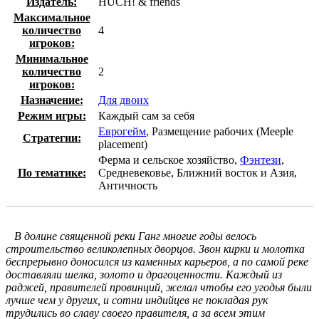
Издатель:
HUCH! & friends
Максимальное
количество
4
игроков:
Минимальное
количество
2
игроков:
Назначение:
Для двоих
Режим игры:
Каждый сам за себя
Еврогейм
, Размещение рабочих (Meeple
Стратегии:
placement)
Ферма и сельское хозяйство,
Фэнтези
,
По тематике:
Средневековье, Ближний восток и Азия,
Античность
В долине священной реки Ганг многие годы велось
строительство великолепных дворцов. Звон кирки и молотка
беспрерывно доносился из каменных карьеров, а по самой реке
доставляли шелка, золото и драгоценности. Каждый из
раджей, правителей провинций, желал чтобы его угодья были
лучше чем у других, и сотни индийцев не покладая рук
трудились во славу своего правителя, а за всем этим