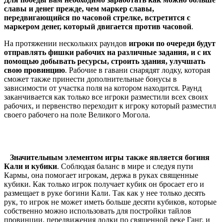
славы и денег прежде, чем маркер славы,
передвигающийся по часовой стрелке, встретится с
маркером денег, который двигается против часовой
.
На протяжении нескольких раундов
игроки по очереди будут
отправлять фишки рабочих на различные задания, и с их
помощью добывать ресурсы, строить здания, улучшать
свою провинцию
. Рабочие в гавани снарядят лодку, которая
сможет также принести дополнительные бонусы в
зависимости от участка поля на котором находится. Раунд
заканчивается как только все игроки разместили всех своих
рабочих, и первенство переходит к игроку который разместил
своего рабочего на поле Великого Могола.
Значительным элементом игры также является богиня
Кали и кубики
. Соблюдая баланс в мире и следуя пути
Кармы, она помогает игрокам, держа в руках священные
кубики. Как только игрок получает кубик он бросает его и
размещает в руке богини Кали. Так как у нее только десять
рук, то игрок не может иметь больше десяти кубиков, которые
собственно можно использовать для постройки тайлов
провинции, передвижения лодки по священной реке Ганг, и