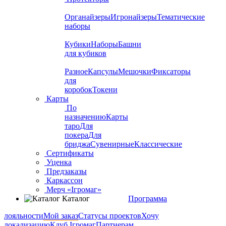
Органайзеры
Игронайзеры
Тематические
наборы
Кубики
Наборы
Башни
для кубиков
Разное
Капсулы
Мешочки
Фиксаторы
для
коробок
Токени
Карты
По
назначению
Карты
таро
Для
покера
Для
бриджа
Сувенирные
Классические
Сертификаты
Уценка
Предзаказы
Каркассон
Мерч «Ігромаг»
Каталог
Программа
лояльности
Мой заказ
Статусы проектов
Хочу
локализацию
Клуб Ігромаг
Партнерам