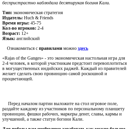
беспристрастно наблюдала десятирукая богиня Кали.
Тип:
экономическая стратегия
Издатель:
Huch & Friends
Время игры:
45-75
Кол-во игроков:
2-4
Возраст:
12+
Язык:
английский
Ознакомиться с
правилами
можно
здесь
«Rajas of the Ganges» - это экономическая настольная игра для
2-4 человек, в которой участникам предстоит перевоплотиться
в могущественных индийских раджей. Каждый из правителей
желает сделать свою провинцию самой роскошной и
процветающей.
Перед началом партии выложите на стол игровое поле,
раздайте каждому из участников по персональному планшету
провинции, фишки рабочих, маркеры денег, славы, кармы и
улучшений, а также статуи богини Кали.
Для победы вам необходимо заработать как можно больше