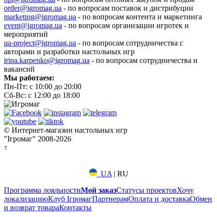
order@igromag.ua
- по вопросам поставок и дистрибуции
marketing@igromag.ua
- по вопросам контента и маркетинга
event@igromag.ua
- по вопросам организации игротек и
мероприятий
ua-project@igromag.ua
- по вопросам сотрудничества с
авторами и разработки настольных игр
irina.karpenko@igromag.ua
- по вопросам сотрудничества и
вакансий
Мы работаем:
Пн-Пт: с 10:00 до 20:00
Сб-Вс: с 12:00 до 18:00
© Интернет-магазин настольных игр
"Ігромаг" 2008-2026
↑
UA
|
RU
Программа лояльности
Мой заказ
Статусы проектов
Хочу
локализацию
Клуб Ігромаг
Партнерам
Оплата и доставка
Обмен
и возврат товара
Контакты