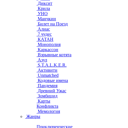
Диксит
Крила
УНО
Манчкин
Билет на Поезд
Алиас
7 чудес
КАТАН
Монополия
Каркассон
Взрывные котята
Азул
S.T.A.L.K.E.R.
Активити
Unmatched
Кодовые имена
Пандемия
Древний Ужас
Зомбицид
Карты
Конфликта
Мемология
Жанры
Приключенческие