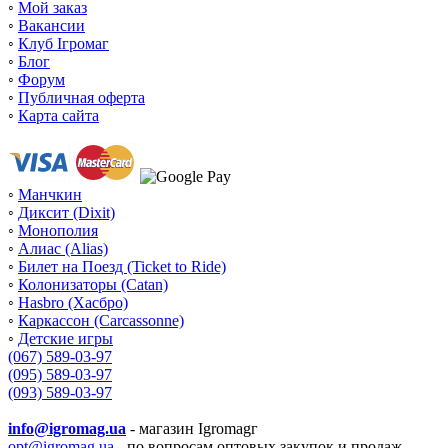
◦
Мой заказ
◦
Вакансии
◦
Клуб Ігромаг
◦
Блог
◦
Форум
◦
Публичная оферта
◦
Карта сайта
◦
Манчкин
◦
Диксит (Dixit)
◦
Монополия
◦
Алиас (Alias)
◦
Билет на Поезд (Ticket to Ride)
◦
Колонизаторы (Catan)
◦
Hasbro (Хасбро)
◦
Каркассон (Carcassonne)
◦
Детские игры
(067) 589-03-97
(095) 589-03-97
(093) 589-03-97
info@igromag.ua
- магазин Igromagг
opt@igromag.ua
- по вопросам оптовых закупок и продаж