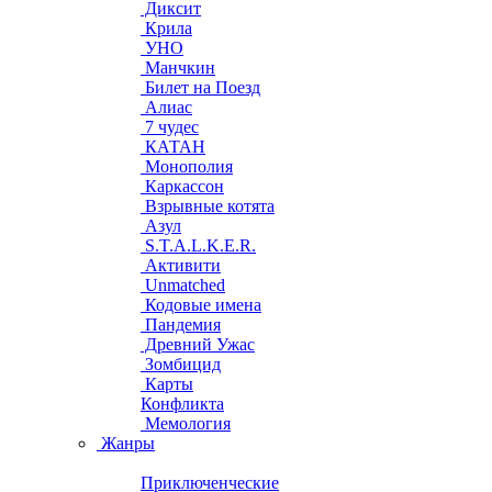
Диксит
Крила
УНО
Манчкин
Билет на Поезд
Алиас
7 чудес
КАТАН
Монополия
Каркассон
Взрывные котята
Азул
S.T.A.L.K.E.R.
Активити
Unmatched
Кодовые имена
Пандемия
Древний Ужас
Зомбицид
Карты
Конфликта
Мемология
Жанры
Приключенческие