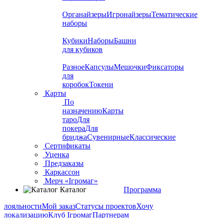
Органайзеры
Игронайзеры
Тематические
наборы
Кубики
Наборы
Башни
для кубиков
Разное
Капсулы
Мешочки
Фиксаторы
для
коробок
Токени
Карты
По
назначению
Карты
таро
Для
покера
Для
бриджа
Сувенирные
Классические
Сертификаты
Уценка
Предзаказы
Каркассон
Мерч «Ігромаг»
Каталог
Программа
лояльности
Мой заказ
Статусы проектов
Хочу
локализацию
Клуб Ігромаг
Партнерам