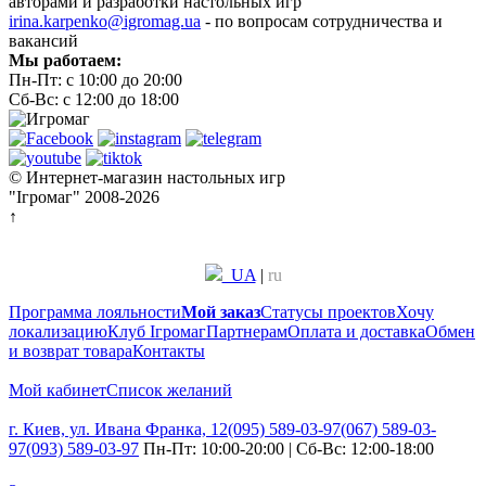
авторами и разработки настольных игр
irina.karpenko@igromag.ua
- по вопросам сотрудничества и
вакансий
Мы работаем:
Пн-Пт: с 10:00 до 20:00
Сб-Вс: с 12:00 до 18:00
© Интернет-магазин настольных игр
"Ігромаг" 2008-2026
↑
UA
|
ru
Программа лояльности
Мой заказ
Статусы проектов
Хочу
локализацию
Клуб Ігромаг
Партнерам
Оплата и доставка
Обмен
и возврат товара
Контакты
Мой кабинет
Список желаний
г. Киев, ул. Ивана Франка, 12
(095) 589-03-97
(067) 589-03-
97
(093) 589-03-97
Пн-Пт: 10:00-20:00 | Сб-Вс: 12:00-18:00