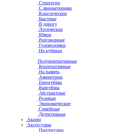
Стратегии
С миниатюрами
Классические
Быстрые
В дорогу
Логические
Юмор
Разговорные
Головоломки
На кубиках
Полукоперативные
Кооперативные
На память
Америтреш
Еврогеймы
Варгеймы
Абстрактные
Ролевые
Экономические
Семейные
Детективные
Акции
Аксессуары
Протекторы