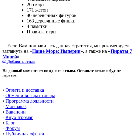
265 карт
171 жетон
40 деревянных фигурок
163 деревянные фишки
4 памятки
Правила игры
Если Вам понравилась данная стратегия, мы рекомендуем
взглянуть на «
Наше Море: Империи
», а также на «
Пираты 7
Морей
».
Добавить отзыв
На данный момент нет ни одного отзыва. Оставьте отзыв и будьте
первым.
◦
Оплата и доставка
◦
Обмен и возврат товара
◦
Программа лояльности
◦
Мой заказ
◦
Вакансии
◦
Клуб Ігромаг
◦
Блог
◦
Форум
◦
Публичная оферта