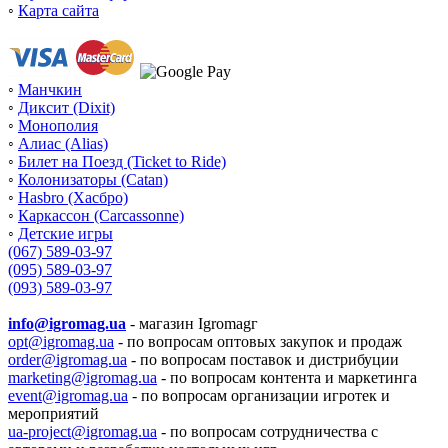
◦
Карта сайта
◦
Манчкин
◦
Диксит (Dixit)
◦
Монополия
◦
Алиас (Alias)
◦
Билет на Поезд (Ticket to Ride)
◦
Колонизаторы (Catan)
◦
Hasbro (Хасбро)
◦
Каркассон (Carcassonne)
◦
Детские игры
(067) 589-03-97
(095) 589-03-97
(093) 589-03-97
info@igromag.ua
- магазин Igromagг
opt@igromag.ua
- по вопросам оптовых закупок и продаж
order@igromag.ua
- по вопросам поставок и дистрибуции
marketing@igromag.ua
- по вопросам контента и маркетинга
event@igromag.ua
- по вопросам организации игротек и
мероприятий
ua-project@igromag.ua
- по вопросам сотрудничества с