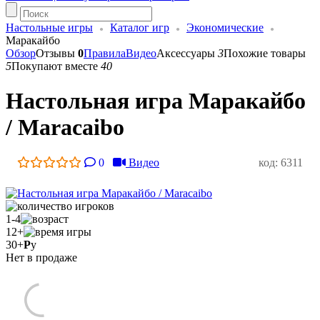
Настольные игры
Каталог игр
Экономические
Маракайбо
Обзор
Отзывы
0
Правила
Видео
Аксессуары
3
Похожие товары
5
Покупают вместе
40
Настольная игра Маракайбо
/ Maracaibo
0
Видео
код: 6311
1-4
12+
30+
Р
у
Нет в продаже