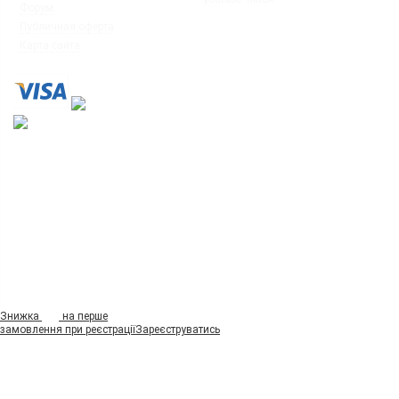
◦
Форум
© Интернет-магазин настольных игр
◦
Публичная оферта
"Ігромаг" 2008-2026
◦
Карта сайта
7%
Знижка
на перше
замовлення при реєстрації
Зареєструватись