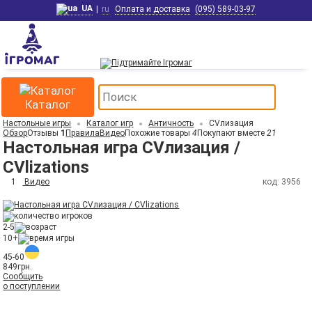
UA
|
ru
Оплата и доставка
(095) 589-03-97
Каталог
Настольные игры
Каталог игр
Античность
CVлизация
Обзор
Отзывы
1
Правила
Видео
Похожие товары
4
Покупают вместе
21
Настольная игра CVлизация /
CVlizations
1
Видео
код: 3956
2-5
10+
45-60
849
грн.
Сообщить
о поступлении