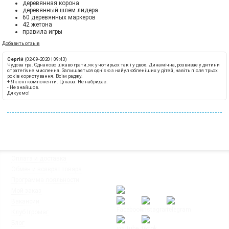
деревянная корона
деревянный шлем лидера
60 деревянных маркеров
42 жетона
правила игры
Добавить отзыв
Сергій
(02-09-2020 | 09:43)
Чудова гра. Однаково цікаво грати, як у чотирьох так і у двох. Динамічна, розвиває у дитини
стратегічне мислення. Залишається однією з найулюбленіших у дітей, навіть після трьох
років користування. Всім раджу.
+
Якісні компоненти. Цікава. Не набридає.
-
Не знайшов.
Дякуємо!
◦
Оплата и доставка
Мы работаем:
◦
Обмен и возврат товара
Пн-Пт: с 10:00 до 20:00
◦
Программа лояльности
Сб-Вс: с 12:00 до 18:00
◦
Мой заказ
◦
Вакансии
◦
Клуб Ігромаг
◦
Блог