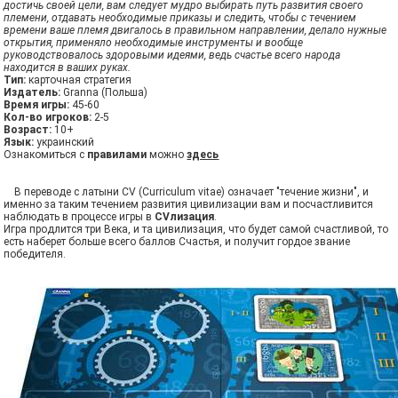
достичь своей цели, вам следует мудро выбирать путь развития своего
племени, отдавать необходимые приказы и следить, чтобы с течением
времени ваше племя двигалось в правильном направлении, делало нужные
открытия, применяло необходимые инструменты и вообще
руководствовалось здоровыми идеями, ведь счастье всего народа
находится в ваших руках.
Тип:
карточная стратегия
Издатель:
Granna (Польша)
Время игры:
45-60
Кол-во игроков:
2-5
Возраст:
10+
Язык:
украинский
Ознакомиться с
правилами
можно
здесь
В переводе с латыни CV (Curriculum vitae) означает "течение жизни", и
именно за таким течением развития цивилизации вам и посчастливится
наблюдать в процессе игры в
CVлизация
.
Игра продлится три Века, и та цивилизация, что будет самой счастливой, то
есть наберет больше всего баллов Счастья, и получит гордое звание
победителя.