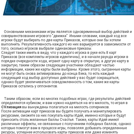
Основными механиками игры является одновременный выбор действий и
совершенствование игрового "движка". Иными словами, каждый ход все
игроки будут выбирать по две карты Приказов, которые они бы хотели
выполнить. Результативность каждого из них варьируется в зависимости от
того, сколько игроков выбрали одинаковые приказы.
Следует также иметь в виду, что у каждого игрока в руке есть 8 карт
Приказов (все комплекты игроков идентичны), и в начале раунда игроки в
порядке очередности хода, играют одну карту в открытую, а другую карту в
закрытую, таким образом следующие участники обладают частью
информации, какие же карты были выбраны. Кроме этого, сыгранные карты
не могут быть снова активированы до конца Века, то есть каждый
следующий ход выбор доступных действий у вас будет сокращаться,
однако будет увеличиваться осведомленность о том, какие же карты
Приказов остались у оппонентов.
Таким образом, если во многих подобных играх, где результаты действий
определяются кубиком, и вам нужно надеяться на его милость, то играя в
CVлизация
вы вынуждены полагаться на милость соперников.
После активации карт приказов вы будете получать и манипулировать
ресурсами, сможете за них покупать карты Идей, именно которые и будут
приносить столь желанные баллы Счастья. Также, карты Идей имеют
различные эффекты, не связанные с получением победных баллов, однако
которые помогут вам в процессе игры, позволяя добывать определенные
ресурсы, успешнее использовать карты приказов или даже изменять