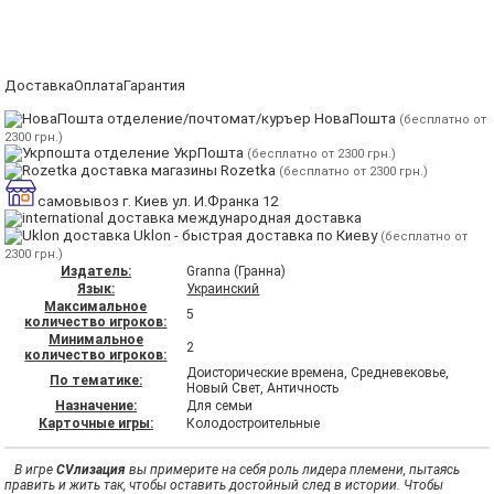
Доставка
Оплата
Гарантия
отделение/почтомат/куръер НоваПошта
(бесплатно от
2300 грн.)
отделение УкрПошта
(бесплатно от 2300 грн.)
магазины Rozetka
(бесплатно от 2300 грн.)
самовывоз г. Киев ул. И.Франка 12
международная доставка
Uklon - быстрая доставка по Киеву
(бесплатно от
2300 грн.)
Издатель:
Granna (Гранна)
Язык:
Украинский
Максимальное
5
количество игроков:
Минимальное
2
количество игроков:
Доисторические времена, Средневековье,
По тематике:
Новый Свет, Античность
Назначение:
Для семьи
Карточные игры:
Колодостроительные
В игре
CVлизация
вы примерите на себя роль лидера племени, пытаясь
править и жить так, чтобы оставить достойный след в истории. Чтобы