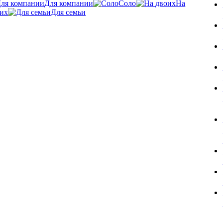
Для компании
Соло
На
их
Для семьи