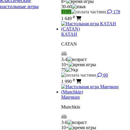
Классические
8+
настольные игры
30-60
ТОП
178
₴
1 649
КАТАН
CATAN
3-4
10+
75
60
₴
1 990
Манчкин
Munchkin
3-6
10+