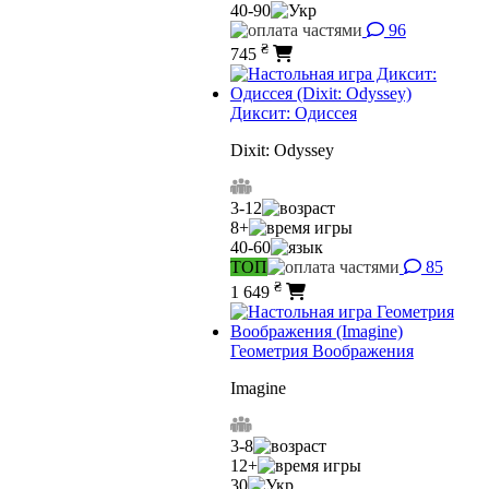
40-90
96
₴
745
Диксит: Одиссея
Dixit: Odyssey
3-12
8+
40-60
ТОП
85
₴
1 649
Геометрия Воображения
Imagine
3-8
12+
30