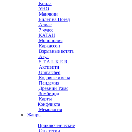
Крила
УНО
Манчкин
Билет на Поезд
Алиас
7 чудес
КАТАН
Монополия
Каркассон
Взрывные котята
Азул
S.T.A.L.K.E.R.
Активити
Unmatched
Кодовые имена
Пандемия
Древний Ужас
Зомбицид
Карты
Конфликта
Мемология
Жанры
Приключенческие
Стратегии