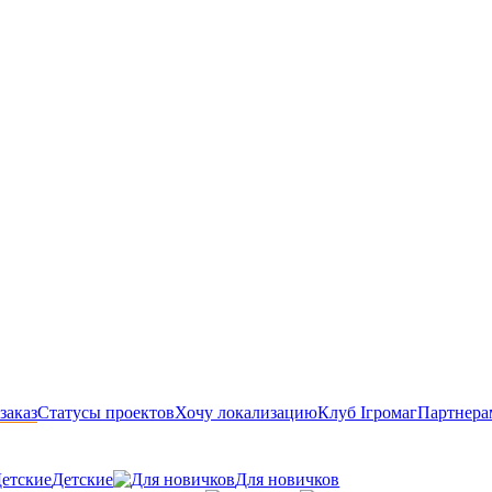
заказ
Статусы проектов
Хочу локализацию
Клуб Ігромаг
Партнера
Детские
Для новичков