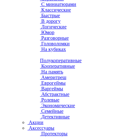
С миниатюрами
Классические
Быстрые
В дорогу
Логические
Юмор
Разговорные
Головоломки
На кубиках
Полукоперативные
Кооперативные
На память
Америтреш
Еврогеймы
Варгеймы
Абстрактные
Ролевые
Экономические
Семейные
Детективные
Акции
Аксессуары
Протекторы