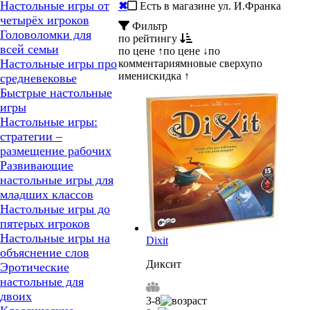
Настольные игры от
✖
Есть в магазине ул. И.Франка
четырёх игроков
Фильтр
Головоломки для
по рейтингу
всей семьи
по цене ↑
по цене ↓
по
Настольные игры про
комментариям
новые сверху
по
имени
скидка ↑
средневековье
Быстрые настольные
игры
Настольные игры:
стратегии –
размещение рабочих
Развивающие
настольные игры для
младших классов
Настольные игры до
пятерых игроков
Настольные игры на
Dixit
объяснение слов
Диксит
Эротические
настольные для
двоих
3-8