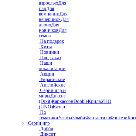
взрослых
Для
пар
Для
компании
Для
вечеринок
Для
двоих
Для
новичков
Для
семьи
На подарок
Хиты
Новинки
Предзаказ
Наши
локализации
Акции
Украинские
Английские
Серии игр и
миры
Диксит
(Dixit)
Каркассон
Dobble
Крила
УНО
(UNO)
Катан
По
тематики
Ужасы
Зомби
Фантастика
Фэнтези
Кос
Серии игр
Доббл
Диксит