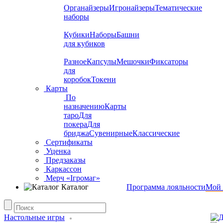
Органайзеры
Игронайзеры
Тематические
наборы
Кубики
Наборы
Башни
для кубиков
Разное
Капсулы
Мешочки
Фиксаторы
для
коробок
Токени
Карты
По
назначению
Карты
таро
Для
покера
Для
бриджа
Сувенирные
Классические
Сертификаты
Уценка
Предзаказы
Каркассон
Мерч «Ігромаг»
Каталог
Программа лояльности
Мой 
Настольные игры