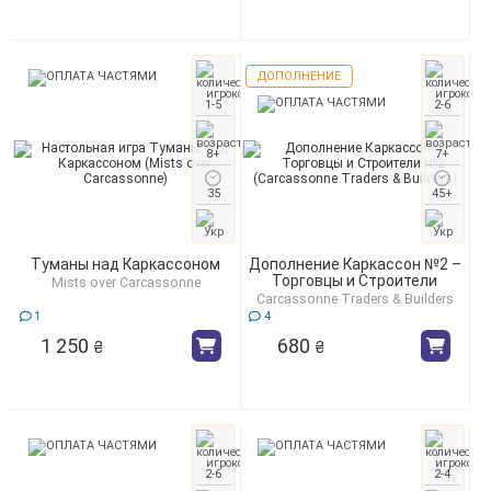
ДОПОЛНЕНИЕ
1-5
2-6
8+
7+
35
45+
Туманы над Каркассоном
Дополнение Каркассон №2 –
Торговцы и Строители
Mists over Carcassonne
Carcassonne Traders & Builders
1
4
1 250
680
₴
₴
2-6
2-4