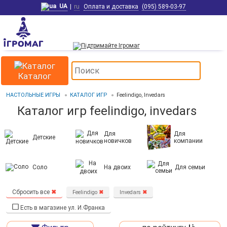
UA
|
ru
Оплата и доставка
(095) 589-03-97
Каталог
НАСТОЛЬНЫЕ ИГРЫ
КАТАЛОГ ИГР
Feelindigo, Invedars
Каталог игр feelindigo, invedars
Для
Для
Детские
новичков
компании
Соло
На двоих
Для семьи
Сбросить все
✖
Feelindigo
✖
Invedars
✖
Есть в магазине ул. И.Франка