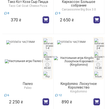
Тако Кот Коза Сыр Пицца
Каркассон: Большое
собрание
Taco Cat Goat Cheese Pizza
Carcassonne Big Box 3.0
8
9
370
2 650
₴
₴
1-4
2-4
10+
8+
45-60
15-20
Палео
Kingdomino. Лоскутное
Королевство
Paleo
Kingdomino
6
12
2 250
890
₴
₴