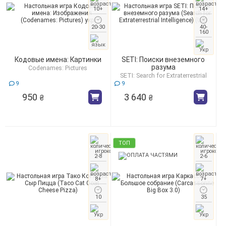
10+
14+
20-30
40-
160
Кодовые имена: Картинки
SETI: Поиски внеземного
разума
Codenames: Pictures
SETI: Search for Extraterrestrial
Intelligence
9
9
950
3 640
₴
₴
ТОП
2-8
2-6
8+
7+
10
35