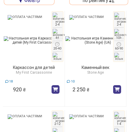
Фильтр
по рейтингу
2-4
2-4
4+
10+
20-40
60-90
Каркассон для детей
Каменный век
My First Carcassonne
Stone Age
18
10
920
2 250
₴
₴
2-12
1-4