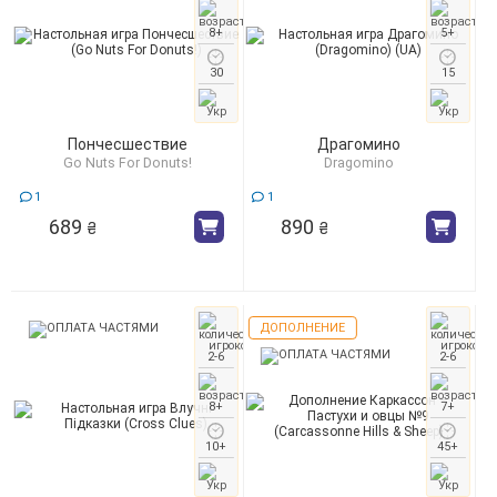
8+
5+
30
15
Пончесшествие
Драгомино
Go Nuts For Donuts!
Dragomino
1
1
689
890
₴
₴
ДОПОЛНЕНИЕ
2-6
2-6
8+
7+
10+
45+