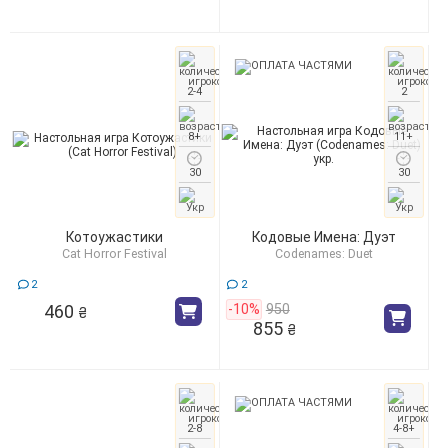
2-4
2
8+
11+
30
30
Котоужастики
Кодовые Имена: Дуэт
Cat Horror Festival
Codenames: Duet
2
2
460
-10%
950
₴
855
₴
2-8
4-8+