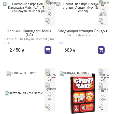
13
8+
90
25-30
Цолькин: Календарь Майя
Следующая станция Лондон
(UA)
Next Station: London
Tzolk'in: The Mayan Calendar (UA)
4
3
2 450
689
₴
₴
2-5
2-5
10+
8+
25
15-20