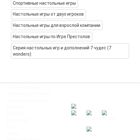
Спортивные настольные игры
Настольные игры от двух игроков
Настольные игры для взрослой компании
Настольные игры по Игре Престолов
Серия настольных игр и дополнений 7 чудес (7
wonders)
◦
Оплата и доставка
Мы работаем:
◦
Обмен и возврат товара
Пн-Пт: с 10:00 до 20:00
◦
Программа лояльности
Сб-Вс: с 12:00 до 18:00
◦
Мой заказ
◦
Вакансии
◦
Клуб Ігромаг
◦
Блог
◦
Форум
◦
Публичная оферта