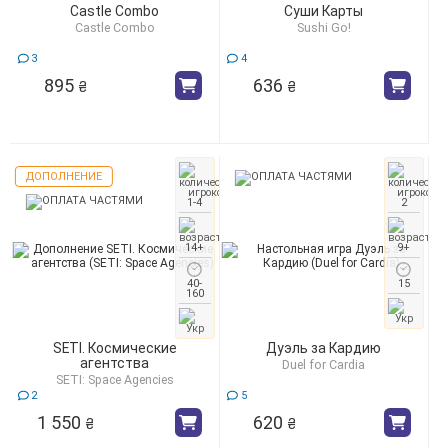
Castle Combo
Суши Карты
Castle Combo
Sushi Go!
3
4
895
636
₴
₴
ДОПОЛНЕНИЕ
1-4
2
14+
9+
40-
15
160
SETI. Космические
Дуэль за Кардию
агентства
Duel for Cardia
SETI: Space Agencies
2
5
1 550
620
₴
₴