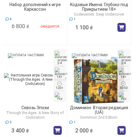
Набор дополнений к игре
Кодовые Имена: Глубоко под
Каркассон
Прикрытием 18+
Codenames: Deep Undercover
4
1
6 800
ожидается
1 100
₴
₴
2-4
2-4
14+
14+
120+
30-50
Сквозь Эпохи
Доминион. Вторая редакция
(UA)
Through the Ages: A New Story of
Civilization
Dominion 2nd Edition
3
1
3 400
2 000
₴
₴