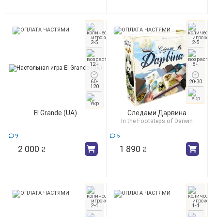
2-5
2-5
12+
8+
60-
20-30
120
El Grande (UA)
Следами Дарвина
In the Footsteps of Darwin
9
5
2 000
1 890
₴
₴
2-4
1-4