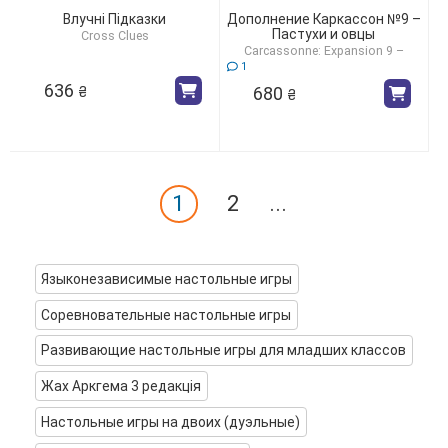
Влучні Підказки
Дополнение Каркассон №9 –
Пастухи и овцы
Cross Clues
Carcassonne: Expansion 9 –
Sheep & Shepherds
1
636
680
₴
₴
1
2
...
Языконезависимые настольные игры
Соревновательные настольные игры
Развивающие настольные игры для младших классов
Жах Аркгема 3 редакція
Настольные игры на двоих (дуэльные)