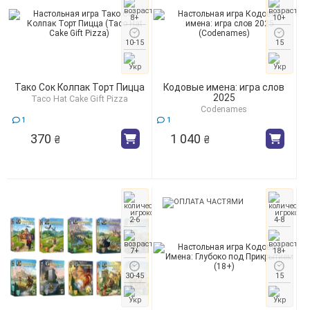
8+
10+
10-15
15
Тако Сок Колпак Торт Пицца
Кодовые имена: игра слов
2025
Taco Hat Cake Gift Pizza
Codenames
1
1
370
1 040
₴
₴
2-6
4-8
7+
18+
30-45
15