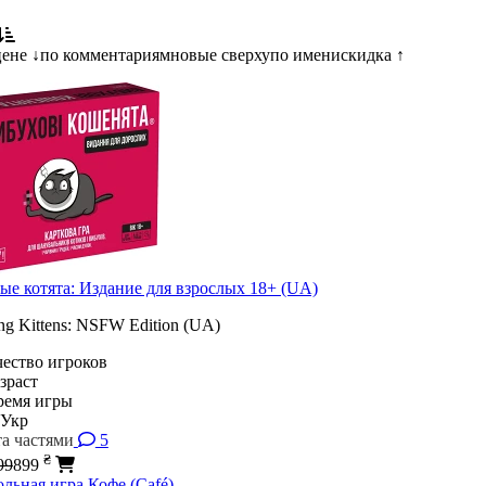
цене ↓
по комментариям
новые сверху
по имени
скидка ↑
е котята: Издание для взрослых 18+ (UA)
ng Kittens: NSFW Edition (UA)
5
₴
99
899