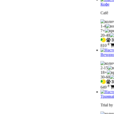
Кофе
Café
1-4
7+
20-40
₴
810
Вечорн
2-15
18+
30-60
₴
649
Трамва
Trial by