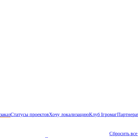
заказ
Статусы проектов
Хочу локализацию
Клуб Ігромаг
Партнера
Сбросить все