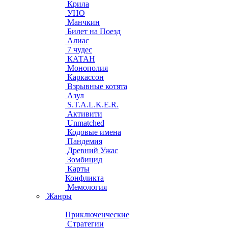
Крила
УНО
Манчкин
Билет на Поезд
Алиас
7 чудес
КАТАН
Монополия
Каркассон
Взрывные котята
Азул
S.T.A.L.K.E.R.
Активити
Unmatched
Кодовые имена
Пандемия
Древний Ужас
Зомбицид
Карты
Конфликта
Мемология
Жанры
Приключенческие
Стратегии