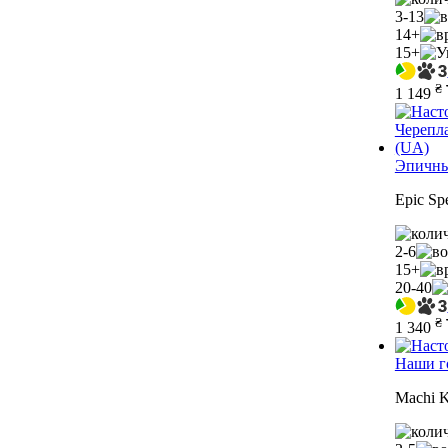
3-13
14+
15+
₴
1 149
Эпичные
Epic Spe
2-6
15+
20-40
₴
1 340
Наши г
Machi K