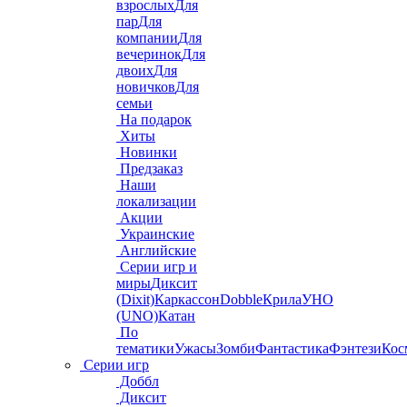
взрослых
Для
пар
Для
компании
Для
вечеринок
Для
двоих
Для
новичков
Для
семьи
На подарок
Хиты
Новинки
Предзаказ
Наши
локализации
Акции
Украинские
Английские
Серии игр и
миры
Диксит
(Dixit)
Каркассон
Dobble
Крила
УНО
(UNO)
Катан
По
тематики
Ужасы
Зомби
Фантастика
Фэнтези
Кос
Серии игр
Доббл
Диксит