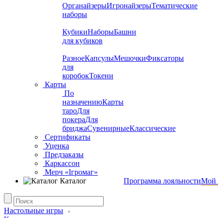
Органайзеры
Игронайзеры
Тематические
наборы
Кубики
Наборы
Башни
для кубиков
Разное
Капсулы
Мешочки
Фиксаторы
для
коробок
Токени
Карты
По
назначению
Карты
таро
Для
покера
Для
бриджа
Сувенирные
Классические
Сертификаты
Уценка
Предзаказы
Каркассон
Мерч «Ігромаг»
Каталог
Программа лояльности
Мой 
Настольные игры