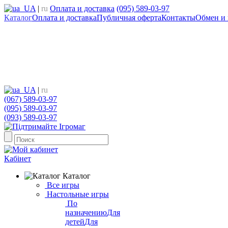
UA
|
ru
Оплата и доставка
(095) 589-03-97
Каталог
Оплата и доставка
Публичная оферта
Контакты
Обмен и 
UA
|
ru
(067) 589-03-97
(095) 589-03-97
(093) 589-03-97
Кабінет
Каталог
Все игры
Настольные игры
По
назначению
Для
детей
Для