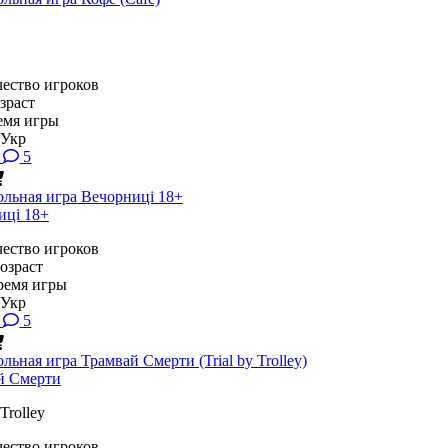
5
иці 18+
5
й Смерти
 Trolley