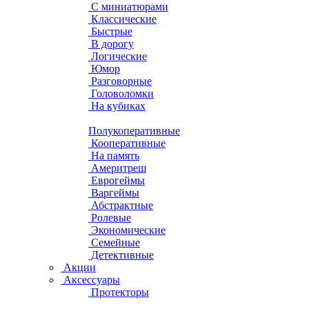
С миниатюрами
Классические
Быстрые
В дорогу
Логические
Юмор
Разговорные
Головоломки
На кубиках
Полукоперативные
Кооперативные
На память
Америтреш
Еврогеймы
Варгеймы
Абстрактные
Ролевые
Экономические
Семейные
Детективные
Акции
Аксессуары
Протекторы