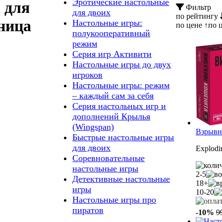
Эротические настольные
 для
Фильтр
для двоих
по рейтингу
ница
Настольные игры:
по цене ↑
по 
полукооперативный
режим
Серия игр Активити
Настольные игры до двух
игроков
Настольные игры: режим
– каждый сам за себя
Серия настольных игр и
дополнений Крылья
(Wingspan)
Взрывны
Быстрые настольные игры
для двоих
Explodi
Соревновательные
настольные игры
2-5
Детективные настольные
18+
игры
10-20
Настольные игры про
пиратов
-10%
9