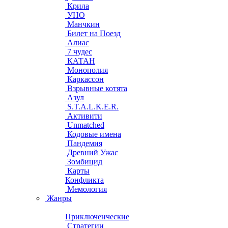
Крила
УНО
Манчкин
Билет на Поезд
Алиас
7 чудес
КАТАН
Монополия
Каркассон
Взрывные котята
Азул
S.T.A.L.K.E.R.
Активити
Unmatched
Кодовые имена
Пандемия
Древний Ужас
Зомбицид
Карты
Конфликта
Мемология
Жанры
Приключенческие
Стратегии