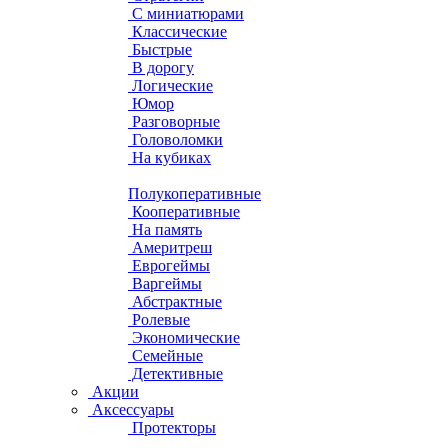
С миниатюрами
Классические
Быстрые
В дорогу
Логические
Юмор
Разговорные
Головоломки
На кубиках
Полукоперативные
Кооперативные
На память
Америтреш
Еврогеймы
Варгеймы
Абстрактные
Ролевые
Экономические
Семейные
Детективные
Акции
Аксессуары
Протекторы