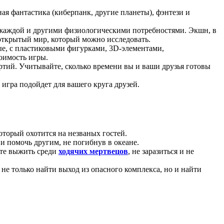
ная фантастика (киберпанк, другие планеты), фэнтези и
, жаждой и другими физиологическими потребностями. Экшн, в
открытый мир, который можно исследовать.
ые, с пластиковыми фигурками, 3D-элементами,
тоимость игры.
ртий. Учитывайте, сколько времени вы и ваши друзья готовы
 игра подойдет для вашего круга друзей.
оторый охотится на незваных гостей.
и помочь другим, не погибнув в океане.
йте выжить среди
ходячих мертвецов
, не заразиться и не
не только найти выход из опасного комплекса, но и найти