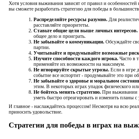
Хотя условия выживания зависят от правил и особенностей 
вы сможете разработать стратегию для победы в большинст
Распределяйте ресурсы разумно.
Для реалистич
расставляйте приоритеты.
Ставьте общие цели выше личных интересов.
общее дело и проиграть.
Не забывайте о коммуникации.
Обсуждайте сво
партии.
Учитывайте и продумывайте возможные рис
Изучите способности каждого игрока.
Часто в 
применяйте их возможности на максимум.
Не игнорируйте скрытые угрозы.
Если в игре д
событие все испортит - продумывайте это при о
Не забывайте о здоровье и моральном состоя
этим. В некоторых играх упадок физического ил
Не бойтесь менять стратегию.
При выживании ва
уметь быстро отреагировать и изменить планы с 
И главное - наслаждайтесь процессом! Несмотря на всю реали
приносить удовольствие.
Стратегии для победы в играх на вы