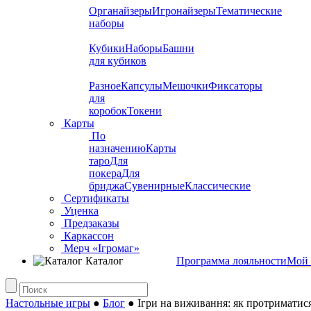
Органайзеры
Игронайзеры
Тематические
наборы
Кубики
Наборы
Башни
для кубиков
Разное
Капсулы
Мешочки
Фиксаторы
для
коробок
Токени
Карты
По
назначению
Карты
таро
Для
покера
Для
бриджа
Сувенирные
Классические
Сертификаты
Уценка
Предзаказы
Каркассон
Мерч «Ігромаг»
Каталог
Программа лояльности
Мой 
Настольные игры
●
Блог
●
Ігри на виживання: як протриматис