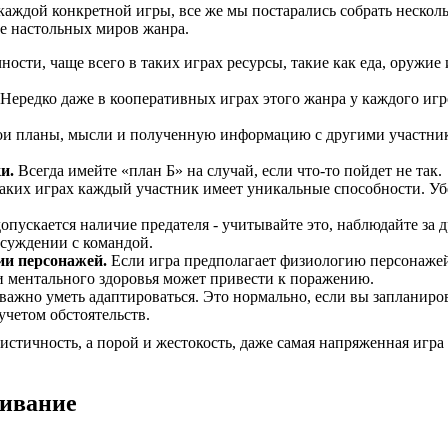
каждой конкретной игры, все же мы постарались собрать нескол
ве настольных миров жанра.
ности, чаще всего в таких играх ресурсы, такие как еда, оружи
Нередко даже в кооперативных играх этого жанра у каждого игро
и планы, мысли и полученную информацию с другими участника
ки.
Всегда имейте «план Б» на случай, если что-то пойдет не так.
таких играх каждый участник имеет уникальные способности. Уб
опускается наличие предателя - учитывайте это, наблюдайте за 
бсуждении с командой.
нии персонажей.
Если игра предполагает физиологию персонажей,
и ментального здоровья может привести к поражению.
жно уметь адаптироваться. Это нормально, если вы запланирова
учетом обстоятельств.
стичность, а порой и жестокость, даже самая напряженная игра - 
живание