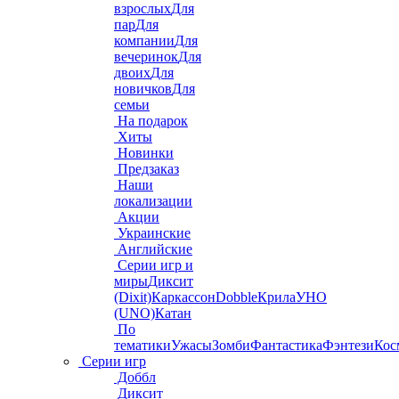
взрослых
Для
пар
Для
компании
Для
вечеринок
Для
двоих
Для
новичков
Для
семьи
На подарок
Хиты
Новинки
Предзаказ
Наши
локализации
Акции
Украинские
Английские
Серии игр и
миры
Диксит
(Dixit)
Каркассон
Dobble
Крила
УНО
(UNO)
Катан
По
тематики
Ужасы
Зомби
Фантастика
Фэнтези
Кос
Серии игр
Доббл
Диксит