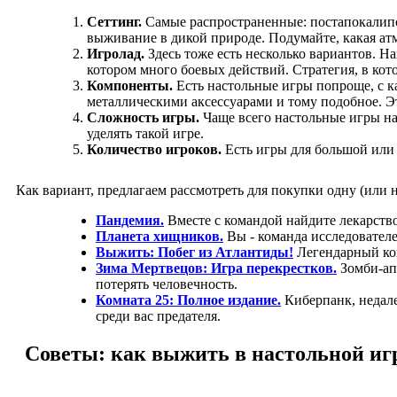
Сеттинг.
Самые распространенные: постапокалипс
выживание в дикой природе. Подумайте, какая ат
Игролад.
Здесь тоже есть несколько вариантов. Н
котором много боевых действий. Стратегия, в ко
Компоненты.
Есть настольные игры попроще, с 
металлическими аксессуарами и тому подобное. Эт
Сложность игры.
Чаще всего настольные игры на
уделять такой игре.
Количество игроков.
Есть игры для большой или 
Как вариант, предлагаем рассмотреть для покупки одну (или 
Пандемия.
Вместе с командой найдите лекарство
Планета хищников.
Вы - команда исследователе
Выжить: Побег из Атлантиды!
Легендарный кон
Зима Мертвецов: Игра перекрестков.
Зомби-ап
потерять человечность.
Комната 25: Полное издание.
Киберпанк, недале
среди вас предателя.
Советы: как выжить в настольной иг