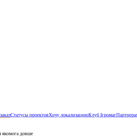
заказ
Статусы проектов
Хочу локализацию
Клуб Ігромаг
Партнера
я якомога довше