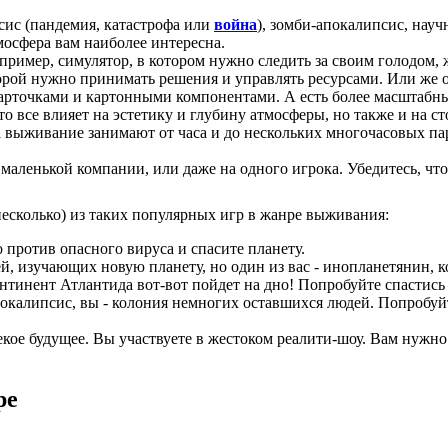
ис (пандемия, катастрофа или
война
), зомби-апокалипсис, науч
мосфера вам наиболее интересна.
апример, симулятор, в котором нужно следить за своим голодом
торой нужно принимать решения и управлять ресурсами. Или же 
карточками и картонными компонентами. А есть более масштабн
о все влияет на эстетику и глубину атмосферы, но также и на с
 выживание занимают от часа и до нескольких многочасовых па
маленькой компании, или даже на одного игрока. Убедитесь, что
несколько) из таких популярных игр в жанре выживания:
 против опасного вируса и спасите планету.
й, изучающих новую планету, но один из вас - инопланетянин, к
тинент Атлантида вот-вот пойдет на дно! Попробуйте спастись 
окалипсис, вы - колония немногих оставшихся людей. Попробу
кое будущее. Вы участвуете в жестоком реалити-шоу. Вам нужно 
ре