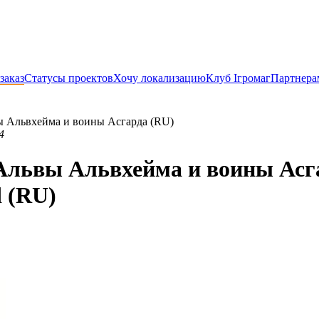
заказ
Статусы проектов
Хочу локализацию
Клуб Ігромаг
Партнера
ы Альвхейма и воины Асгарда (RU)
4
львы Альвхейма и воины Асгард
d (RU)