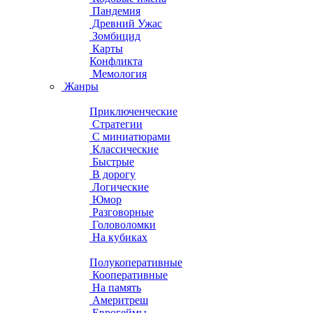
Пандемия
Древний Ужас
Зомбицид
Карты
Конфликта
Мемология
Жанры
Приключенческие
Стратегии
С миниатюрами
Классические
Быстрые
В дорогу
Логические
Юмор
Разговорные
Головоломки
На кубиках
Полукоперативные
Кооперативные
На память
Америтреш
Еврогеймы