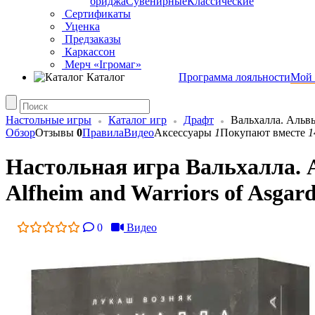
бриджа
Сувенирные
Классические
Сертификаты
Уценка
Предзаказы
Каркассон
Мерч «Ігромаг»
Каталог
Программа лояльности
Мой 
Настольные игры
Каталог игр
Драфт
Вальхалла. Альв
Обзор
Отзывы
0
Правила
Видео
Аксессуары
1
Покупают вместе
1
Настольная игра Вальхалла. А
Alfheim and Warriors of Asgar
0
Видео