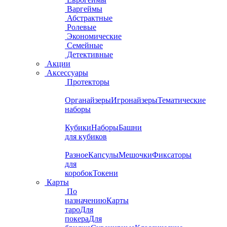
Варгеймы
Абстрактные
Ролевые
Экономические
Семейные
Детективные
Акции
Аксессуары
Протекторы
Органайзеры
Игронайзеры
Тематические
наборы
Кубики
Наборы
Башни
для кубиков
Разное
Капсулы
Мешочки
Фиксаторы
для
коробок
Токени
Карты
По
назначению
Карты
таро
Для
покера
Для