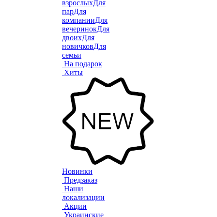
взрослых
Для
пар
Для
компании
Для
вечеринок
Для
двоих
Для
новичков
Для
семьи
На подарок
Хиты
Новинки
Предзаказ
Наши
локализации
Акции
Украинские