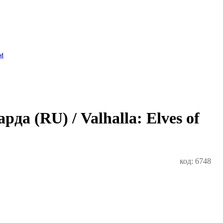
м
а (RU) / Valhalla: Elves of
код: 6748