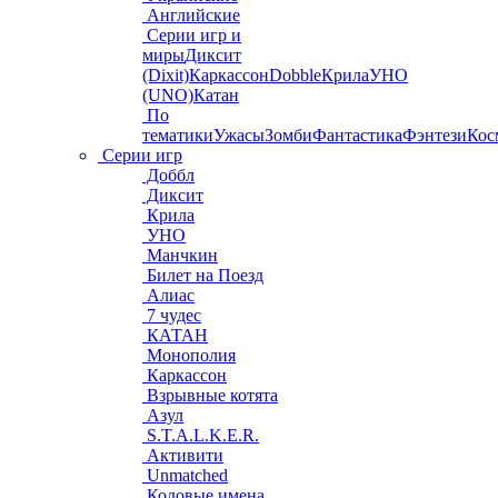
Английские
Серии игр и
миры
Диксит
(Dixit)
Каркассон
Dobble
Крила
УНО
(UNO)
Катан
По
тематики
Ужасы
Зомби
Фантастика
Фэнтези
Кос
Серии игр
Доббл
Диксит
Крила
УНО
Манчкин
Билет на Поезд
Алиас
7 чудес
КАТАН
Монополия
Каркассон
Взрывные котята
Азул
S.T.A.L.K.E.R.
Активити
Unmatched
Кодовые имена