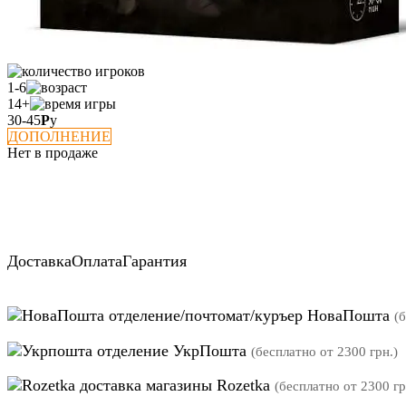
1-6
14+
30-45
Р
у
ДОПОЛНЕНИЕ
Нет в продаже
Доставка
Оплата
Гарантия
отделение/почтомат/куръер НоваПошта
(
отделение УкрПошта
(бесплатно от 2300 грн.)
магазины Rozetka
(бесплатно от 2300 гр