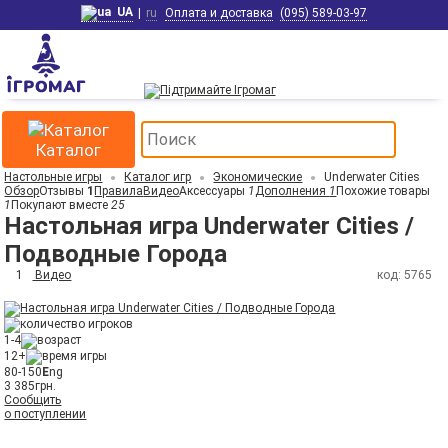
UA
|
ru
Оплата и доставка
(095) 589-03-97
Каталог
Настольные игры
Каталог игр
Экономические
Underwater Cities
Обзор
Отзывы
1
Правила
Видео
Аксессуары
1
Дополнения
1
Похожие товары
1
Покупают вместе
25
Настольная игра Underwater Cities /
Подводные Города
1
Видео
код: 5765
1-4
12+
80-150
E
ng
3 385
грн.
Сообщить
о поступлении