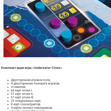
Комплектация игры «Underwater Cities»:
Двустороннее игровое поле;
4 двусторонних планшета игроков;
4 памятки;
66 карт эпохи I;
57 карт эпохи II;
57 карт эпохи III;
25 специальных карт;
8 карт госконтрактов;
4 карты личных помощников;