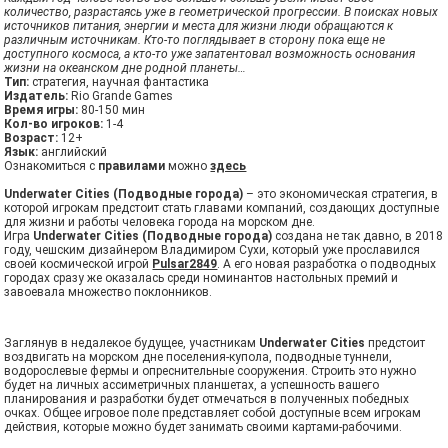
количество, разрастаясь уже в геометрической прогрессии. В поисках новых
источников питания, энергии и места для жизни люди обращаются к
различным источникам. Кто-то поглядывает в сторону пока еще не
доступного космоса, а кто-то уже запатентовал возможность основания
жизни на океанском дне родной планеты…
Тип:
стратегия, научная фантастика
Издатель:
Rio Grande Games
Время игры:
80-150 мин
Кол-во игроков:
1-4
Возраст:
12+
Язык:
английский
Ознакомиться с
правилами
можно
здесь
Underwater Cities (Подводные города)
– это экономическая стратегия, в
которой игрокам предстоит стать главами компаний, создающих доступные
для жизни и работы человека города на морском дне.
Игра
Underwater Cities (Подводные города)
создана не так давно, в 2018
году, чешским дизайнером Владимиром Сухи, который уже прославился
своей космической игрой
Pulsar2849
. А его новая разработка о подводных
городах сразу же оказалась среди номинантов настольных премий и
завоевала множество поклонников.
Заглянув в недалекое будущее, участникам
Underwater Cities
предстоит
воздвигать на морском дне поселения-купола, подводные туннели,
водорослевые фермы и опреснительные сооружения. Строить это нужно
будет на личных ассиметричных планшетах, а успешность вашего
планирования и разработки будет отмечаться в полученных победных
очках. Общее игровое поле представляет собой доступные всем игрокам
действия, которые можно будет занимать своими картами-рабочими.