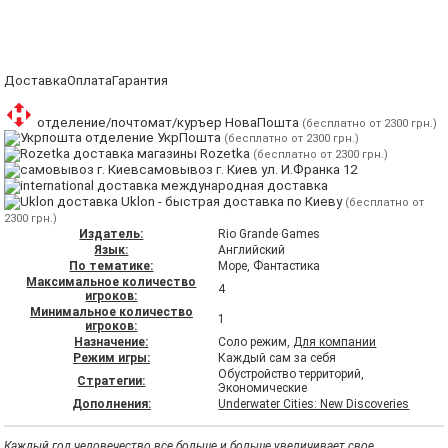
Доставка
Оплата
Гарантия
отделение/почтомат/куръер НоваПошта
(бесплатно от 2300 грн.)
отделение УкрПошта
(бесплатно от 2300 грн.)
магазины Rozetka
(бесплатно от 2300 грн.)
самовывоз г. Киев ул. И.Франка 12
международная доставка
Uklon - быстрая доставка по Киеву
(бесплатно от
2300 грн.)
Издатель:
Rio Grande Games
Язык:
Английский
По тематике:
Море, Фантастика
Максимальное количество
4
игроков:
Минимальное количество
1
игроков:
Назначение:
Соло режим,
Для компании
Режим игры:
Каждый сам за себя
Обустройство территорий,
Стратегии:
Экономические
Дополнения:
Underwater Cities: New Discoveries
Каждый год человечество все больше и больше увеличивает свое