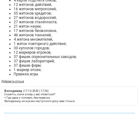
4 карты подсчёта очков;
12 жетонов действий;
16 жетонов метрополий;
35 жетонов кредитов;
27 жетонов водорослей;
27 жетонов сталепласта;
21 жетон науки;
17 жетонов биоволокна;
46 жетонов тоннелей;
4 жетона множителей;
1 жетон повторного действия;
30 куполов городов;
12 маркеров игроков;
37 фишек опреснительных заводов;
37 фишек лабораторий;
37 фишек ферм;
1 маркер эпохи;
Правила игры
Добавить отзыв
Володимир
(17-12-2020 | 17:26)
Скажіть, коли знову у вас з'явиться?
+
Гра одна з топових, безперечно.
Володимир, очікуємо наступного року вже тільки.