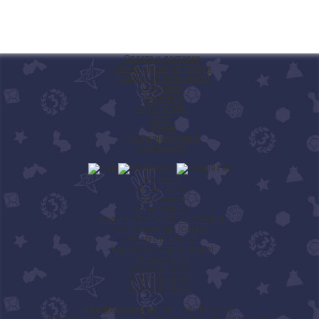
◦
Оплата и доставка
◦
Обмен и возврат товара
◦
Программа лояльности
◦
Мой заказ
◦
Вакансии
◦
Клуб Ігромаг
◦
Блог
◦
Форум
◦
Публичная оферта
◦
Карта сайта
◦
Манчкин
◦
Диксит (Dixit)
◦
Монополия
◦
Алиас (Alias)
◦
Билет на Поезд (Ticket to Ride)
◦
Колонизаторы (Catan)
◦
Hasbro (Хасбро)
◦
Каркассон (Carcassonne)
◦
Детские игры
(067) 589-03-97
(095) 589-03-97
(093) 589-03-97
info@igromag.ua
- магазин Igromagг