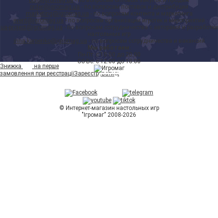
opt@igromag.ua
- по вопросам оптовых закупок и продаж
order@igromag.ua
- по вопросам поставок и дистрибуции
marketing@igromag.ua
- по вопросам контента и маркетинга
event@igromag.ua
- по вопросам организации игротек и мероприятий
ua-project@igromag.ua
- по вопросам сотрудничества с авторами и разработки
настольных игр
irina.karpenko@igromag.ua
- по вопросам сотрудничества и вакансий
Мы работаем:
Пн-Пт: с 10:00 до 20:00
Сб-Вс: с 12:00 до 18:00
7%
Знижка
на перше
замовлення при реєстрації
Зареєструватись
© Интернет-магазин настольных игр
"Ігромаг" 2008-2026