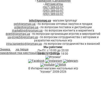
◦
Каркассон (Carcassonne)
◦
Детские игры
(067) 589-03-97
(095) 589-03-97
(093) 589-03-97
info@igromag.ua
- магазин Igromagг
opt@igromag.ua
- по вопросам оптовых закупок и продаж
order@igromag.ua
- по вопросам поставок и дистрибуции
marketing@igromag.ua
- по вопросам контента и маркетинга
event@igromag.ua
- по вопросам организации игротек и мероприятий
ua-project@igromag.ua
- по вопросам сотрудничества с авторами и
разработки настольных игр
irina.karpenko@igromag.ua
- по вопросам сотрудничества и вакансий
Мы работаем:
7%
Знижка
на перше
Пн-Пт: с 10:00 до 20:00
замовлення при реєстрації
Зареєструватись
Сб-Вс: с 12:00 до 18:00
© Интернет-магазин настольных игр
"Ігромаг" 2008-2026