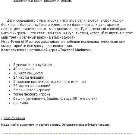
закончится проигрышем игроков.
Цели сошедшего с ума игрока и его игра отличаются. В свой ход он
больше не бросает кубики, а изымает из башни щупальца, стараясь
побыстрее принести в этот мир Апокалипсис. Единственный способ для
него выиграть – это стать тем самым культистом, который выпустит в этот
мир третий зеленый шарик Безысходности.
Игра
Tower of Madness
закачивается победой исследователей, если они
смогут пройти все доступные испытания.
Комплектация настольной игры «Tower of Madness»:
5 уникальных кубиков
40 шариков
10 карт сыщиков
24 карты локаций
5 токенов противоестественного влияния
22 карты заклинаний
5 планшетов игроков
токен первого игрока
башня (основание, башня, крыша, 30 тентаклей)
правила
Добавить отзыв
На данный момент нет ни одного отзыва. Оставьте отзыв и будьте первым.