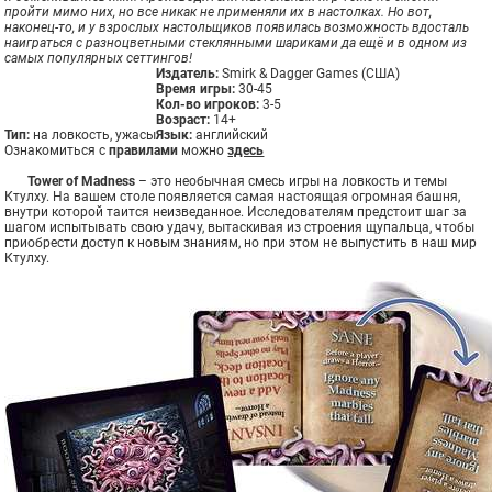
пройти мимо них, но все никак не применяли их в настолках. Но вот,
наконец-то, и у взрослых настольщиков появилась возможность вдосталь
наиграться с разноцветными стеклянными шариками да ещё и в одном из
самых популярных сеттингов!
Издатель:
Smirk & Dagger Games (США)
Время игры:
30-45
Кол-во игроков:
3-5
Возраст:
14+
Тип:
на ловкость, ужасы
Язык:
английский
Ознакомиться с
правилами
можно
здесь
Tower of Madness
– это необычная смесь игры на ловкость и темы
Ктулху. На вашем столе появляется самая настоящая огромная башня,
внутри которой таится неизведанное. Исследователям предстоит шаг за
шагом испытывать свою удачу, вытаскивая из строения щупальца, чтобы
приобрести доступ к новым знаниям, но при этом не выпустить в наш мир
Ктулху.