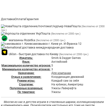
Доставка
Оплата
Гарантия
отделение/почтомат/куръер НоваПошта
(бесплатно от 2300
грн.)
отделение УкрПошта
(бесплатно от 2300 грн.)
магазины Rozetka
(бесплатно от 2300 грн.)
самовывоз г. Киев ул. И.Франка 12
международная доставка
Uklon - быстрая доставка по Киеву
(бесплатно от 2300 грн.)
Издатель:
Smirk & Dagger Games
Язык:
Английский
Максимальное количество игроков:
5
Минимальное количество игроков:
3
Назначение:
Для компании
Отдых и развлечения:
Координация движений
Режим игры:
Каждый сам за себя
Стратегии:
На кубиках, Америтреш
Популярные вселенные:
Ужасы Лавкрафта
По тематике:
Ужасы
Многие из нас в детстве играли в стеклянные шарики, коллекционировали
и обменивались ими. Производители настольных игр тоже не смогли