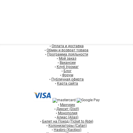
◦
Оплата и доставка
◦
Обмен и возврат товара
◦
Программа лояльности
◦
Мой заказ
◦
Вакансии
◦
Клуб Ігромаг
◦
Блог
◦
Форум
◦
Публичная оферта
◦
Карта сайта
◦
Манчкин
◦
Диксит (Dixit)
◦
Монополия
◦
Алиас (Alias)
◦
Билет на Поезд (Ticket to Ride)
◦
Колонизаторы (Catan)
◦
Hasbro (Хасбро)