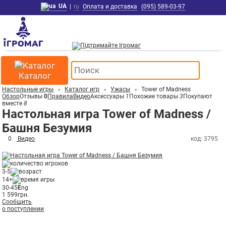
UA
|
ru
Оплата и доставка
(095) 589-03-97
Каталог
Настольные игры
Каталог игр
Ужасы
Tower of Madness
Обзор
Отзывы
0
Правила
Видео
Аксессуары
1
Похожие товары
3
Покупают
вместе
8
Настольная игра Tower of Madness /
Башня Безумия
0
Видео
код: 3795
3-5
14+
30-45
E
ng
1 599
грн.
Сообщить
о поступлении