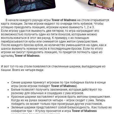
В начале каждого раунда игры
Tower of Madness
на столе открывается
карта локации. Затем игроки кидают по очереди пять кубиков. Чтобы
успешно преодолеть локацию, игрокам нужно выкинуть 1, 2 и 3.
Если игроку удастся выкинуть две пятерки, то игра награждает его
возможностью получить один из пяти бонусов, которыми можно
воспользоваться в этот же раунд. К примеру, с их помощью
перебрасываются кубы или снимается один жетон сумасшествия.
После каждого броска кубов, их количество уменьшается на один, как и
шансы выкинуть нужные числа в последующие броски. Если по итогу
игроки не смогут преодолеть локацию, то придется потянуть одно из
щупалец
Tower of Madness
.
И вот тут-то на столе появляются стеклянные шарики, выпадающие из
башни. Всего их четыре вида:
Синие шарики принесут игрокам по три победных балла в конце
игры (если игроки победят
Tower of Madness
).
Белые позволят получить заклинания, которые действуют по-
разному для обычных и сошедших с ума игроков.
Красные шарики заставляют игроков брать жетоны сумасшествия.
Когда их на руках окажется четыре – игрок сходит с ума. Теперь
победить он может только при проигрыше других участников.
Зеленые шарики представляют собой Безысходность. Как только их
соберется три – Ктулху проснется и игра
Tower of Madness