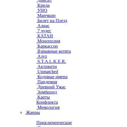
Диксит
Крила
УНО
Манчкин
Билет на Поезд
Алиас
7 чудес
КАТАН
Монополия
Каркассон
Взрывные котята
Азул
S.T.A.L.K.E.R.
Активити
Unmatched
Кодовые имена
Пандемия
Древний Ужас
Зомбицид
Карты
Конфликта
Мемология
Жанры
Приключенческие