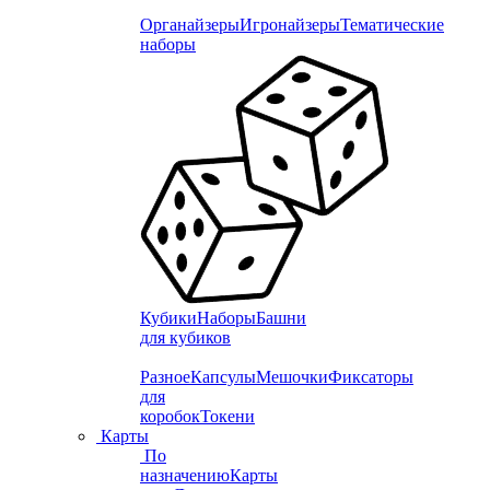
Органайзеры
Игронайзеры
Тематические
наборы
Кубики
Наборы
Башни
для кубиков
Разное
Капсулы
Мешочки
Фиксаторы
для
коробок
Токени
Карты
По
назначению
Карты