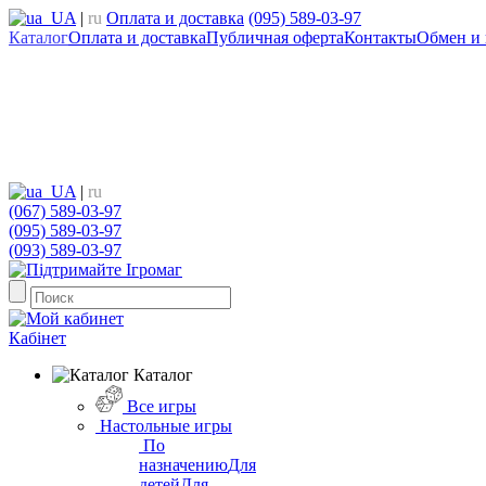
UA
|
ru
Оплата и доставка
(095) 589-03-97
Каталог
Оплата и доставка
Публичная оферта
Контакты
Обмен и 
UA
|
ru
(067) 589-03-97
(095) 589-03-97
(093) 589-03-97
Кабінет
Каталог
Все игры
Настольные игры
По
назначению
Для
детей
Для