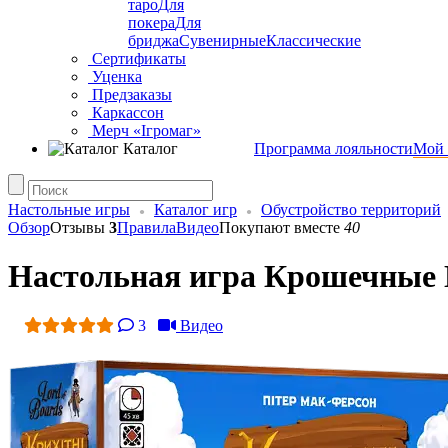
таро
Для
покера
Для
бриджа
Сувенирные
Классические
Сертификаты
Уценка
Предзаказы
Каркассон
Мерч «Ігромаг»
Каталог
Программа лояльности
Мой 
Настольные игры
Каталог игр
Обустройство территорий
Обзор
Отзывы
3
Правила
Видео
Покупают вместе
40
Настольная игра Крошечные Г
3
Видео