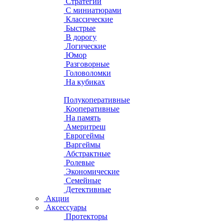
Стратегии
С миниатюрами
Классические
Быстрые
В дорогу
Логические
Юмор
Разговорные
Головоломки
На кубиках
Полукоперативные
Кооперативные
На память
Америтреш
Еврогеймы
Варгеймы
Абстрактные
Ролевые
Экономические
Семейные
Детективные
Акции
Аксессуары
Протекторы