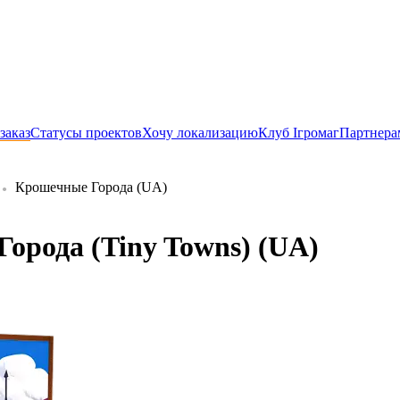
заказ
Статусы проектов
Хочу локализацию
Клуб Ігромаг
Партнера
Крошечные Города (UA)
орода (Tiny Towns) (UA)