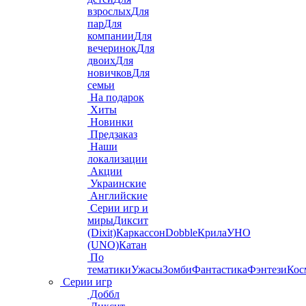
взрослых
Для
пар
Для
компании
Для
вечеринок
Для
двоих
Для
новичков
Для
семьи
На подарок
Хиты
Новинки
Предзаказ
Наши
локализации
Акции
Украинские
Английские
Серии игр и
миры
Диксит
(Dixit)
Каркассон
Dobble
Крила
УНО
(UNO)
Катан
По
тематики
Ужасы
Зомби
Фантастика
Фэнтези
Кос
Серии игр
Доббл