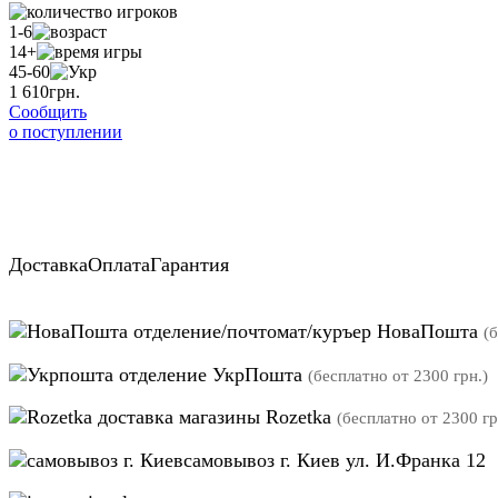
1-6
14+
45-60
1 610
грн.
Сообщить
о поступлении
Доставка
Оплата
Гарантия
отделение/почтомат/куръер НоваПошта
(
отделение УкрПошта
(бесплатно от 2300 грн.)
магазины Rozetka
(бесплатно от 2300 гр
самовывоз г. Киев ул. И.Франка 12