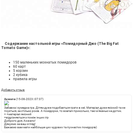
Содержание настольной игры «Помидорный Джо (The Big Fat
Tomato Game)»:
150 маленьких мохнатых помидоров
60 карт
5 корзин
2 кубика
правила игры
Добавить отзыв
Анжела
(15-08-2023 | 07:37)
Забавна і кумедна гра. Дітям дуже подобається грати в неї. Матеріал дуже якісний та не
псується, за стільки років. А помідорки, то взагалі прикольно, такі м'якенькі на дотик.
+
+матеріал якісний
+відрізняється з поміж інших ігр
Доброго дня, Анжело!
Дякуємо за ваш огляд!
Бажаємо вам мати найбільше цих чудових та пухнастих помідорів)