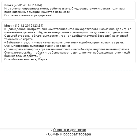
Ольга
(28-01-2016 | 16:04)
Игра очень понравилась моему ребенку и мне. С удовольствием играем и получаем
положительные эмоции. Качество на высоте.
Согласны с вами - игра чудесная!
Мария
(15-12-2015 | 23:24)
В целом довольна приятная и качественная игра, но коротковата. Возможно, для игры с
маленькими детьми это будет не минус, а плюс, потому что от длинных игр дети устают.
С другой стороны, обидчивым детям игра не подойдёт,я думаю) Взрослой компанией
тоже можно играть
+
Забавная игра, отличное качество компонентов и коробки, приятно взять в руки.
Очень понравились помидорчики и корзинки
-
Если играть впятером, игра заканчивается слишком быстро, не успеваешь наиграться.
Очень хотелось бы, чтобы к игре было какое-то дополнение - побольше карточек и ещё
больше взаимодействий)
Спасибо вам за отзыв, Мария
◦
Оплата и доставка
◦
Обмен и возврат товара