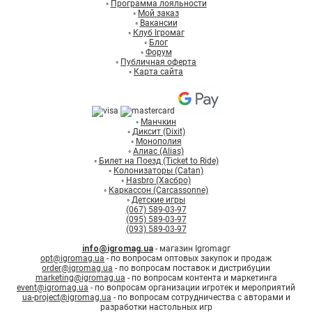
◦
Программа лояльности
◦
Мой заказ
◦
Вакансии
◦
Клуб Ігромаг
◦
Блог
◦
Форум
◦
Публичная оферта
◦
Карта сайта
◦
Манчкин
◦
Диксит (Dixit)
◦
Монополия
◦
Алиас (Alias)
◦
Билет на Поезд (Ticket to Ride)
◦
Колонизаторы (Catan)
◦
Hasbro (Хасбро)
◦
Каркассон (Carcassonne)
◦
Детские игры
(067) 589-03-97
(095) 589-03-97
(093) 589-03-97
info@igromag.ua
- магазин Igromagг
opt@igromag.ua
- по вопросам оптовых закупок и продаж
order@igromag.ua
- по вопросам поставок и дистрибуции
marketing@igromag.ua
- по вопросам контента и маркетинга
event@igromag.ua
- по вопросам организации игротек и мероприятий
ua-project@igromag.ua
- по вопросам сотрудничества с авторами и
разработки настольных игр