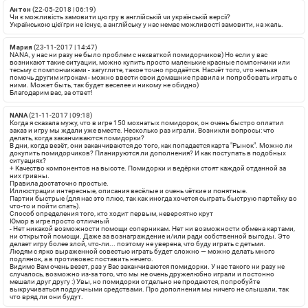
Aнтон
(22-05-2018 | 06:19)
Чи є можливість замовити цю гру в англійській чи українській версії?
Українською цієї гри не існує, а англійську у нас немає можливості замовити, на жаль.
Мария
(23-11-2017 | 14:47)
NANA, у нас ни разу не было проблем с нехваткой помидорчиков) Но если у вас
возникают такие ситуации, можно купить просто маленькие красные помпончики или
тесьму с помпончиками - загуглите, такое точно продаётся. Насчёт того, что нельзя
помочь другим игрокам - можно ввести свои домашние правила и попробовать играть с
ними. Может быть, так будет веселее и никому не обидно)
Благодарим вас, за ответ!
NANA
(21-11-2017 | 09:18)
Когда я сказала мужу, что в игре 150 мохнатых помидорок, он очень быстро оплатил
заказ и игру мы ждали уже вместе. Несколько раз играли. Возникли вопросы: что
делать, когда заканчиваются помидорки?
В дни, когда везёт, они заканчиваются до того, как попадается карта "Рынок". Можно ли
докупить помидорчиков? Планируются ли дополнения? И как поступать в подобных
ситуациях?
+
Качество компонентов на высоте. Помидорки и ведёрки стоят каждой отданной за
них гривны.
Правила достаточно простые.
Иллюстрации интересные, описания весёлые и очень чёткие и понятные.
Партии быстрые (для нас это плюс, так как иногда хочется сыграть быструю партейку во
что-то и пойти спать).
Способ определения того, кто ходит первым, невероятно крут
Юмор в игре просто отличный
-
Нет никакой возможности помощи соперникам. Нет ни возможности обмена картами,
ни открытой помощи. Даже за вознаграждение и/или ради собственной выгоды. Это
делает игру более злой, что-ли... поэтому не уверена, что буду играть с детьми.
Людям с ярко выраженной совестью играть будет сложно — можно делать много
подлянок, а в противовес поставить нечего.
Видимо Вам очень везет, раз у Вас заканчиваются помидорки. У нас такого ни разу не
случалось, возможно из-за того, что мы не очень дружелюбно играли и постонно
мешали друг другу :) Увы, но помидорки отдельно не продаются, попробуйте
выкручиваться подручными средствами. Про дополнения мы ничего не слышали, так
что вряд ли они будут.