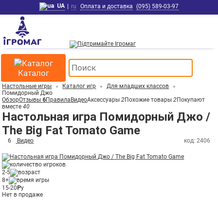
UA
|
ru
Оплата и доставка
(095) 589-03-97
Каталог
Настольные игры
Каталог игр
Для младших классов
Помидорный Джо
Обзор
Отзывы
6
Правила
Видео
Аксессуары
2
Похожие товары
2
Покупают
вместе
40
Настольная игра Помидорный Джо /
The Big Fat Tomato Game
6
Видео
код: 2406
2-5
8+
15-20
Р
у
Нет в продаже