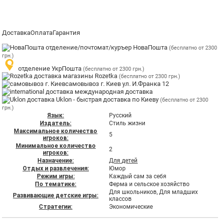
Доставка
Оплата
Гарантия
отделение/почтомат/куръер НоваПошта
(бесплатно от 2300
грн.)
отделение УкрПошта
(бесплатно от 2300 грн.)
магазины Rozetka
(бесплатно от 2300 грн.)
самовывоз г. Киев ул. И.Франка 12
международная доставка
Uklon - быстрая доставка по Киеву
(бесплатно от 2300
грн.)
Язык:
Русский
Издатель:
Стиль жизни
Максимальное количество
5
игроков:
Минимальное количество
2
игроков:
Назначение:
Для детей
Отдых и развлечения:
Юмор
Режим игры:
Каждый сам за себя
По тематике:
Ферма и сельское хозяйство
Для школьников, Для младших
Развивающие детские игры:
классов
Стратегии:
Экономические