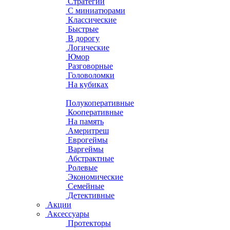
Стратегии
С миниатюрами
Классические
Быстрые
В дорогу
Логические
Юмор
Разговорные
Головоломки
На кубиках
Полукоперативные
Кооперативные
На память
Америтреш
Еврогеймы
Варгеймы
Абстрактные
Ролевые
Экономические
Семейные
Детективные
Акции
Аксессуары
Протекторы