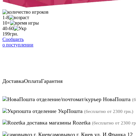
1-8
10+
40-60
199
грн.
Сообщить
о поступлении
Доставка
Оплата
Гарантия
отделение/почтомат/куръер НоваПошта
(
отделение УкрПошта
(бесплатно от 2300 грн.)
магазины Rozetka
(бесплатно от 2300 гр
самовывоз г. Киев ул. И.Франка 12