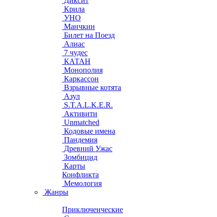
Диксит
Крила
УНО
Манчкин
Билет на Поезд
Алиас
7 чудес
КАТАН
Монополия
Каркассон
Взрывные котята
Азул
S.T.A.L.K.E.R.
Активити
Unmatched
Кодовые имена
Пандемия
Древний Ужас
Зомбицид
Карты
Конфликта
Мемология
Жанры
Приключенческие