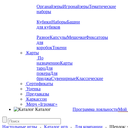
Органайзеры
Игронайзеры
Тематические
наборы
Кубики
Наборы
Башни
для кубиков
Разное
Капсулы
Мешочки
Фиксаторы
для
коробок
Токени
Карты
По
назначению
Карты
таро
Для
покера
Для
бриджа
Сувенирные
Классические
Сертификаты
Уценка
Предзаказы
Каркассон
Мерч «Ігромаг»
Каталог
Программа лояльности
Мой 
Настольные игры
Каталог игр
Для компании
Шерлок: 