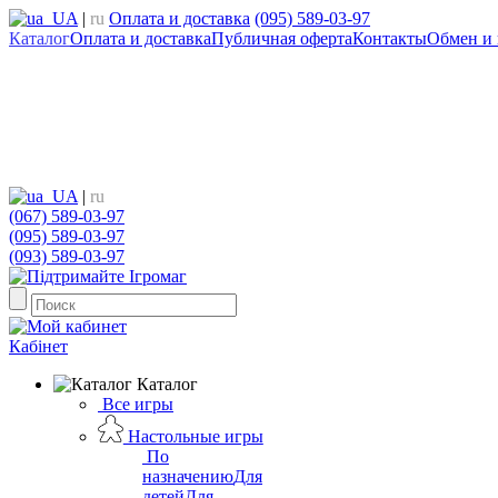
UA
|
ru
Оплата и доставка
(095) 589-03-97
Каталог
Оплата и доставка
Публичная оферта
Контакты
Обмен и 
UA
|
ru
(067) 589-03-97
(095) 589-03-97
(093) 589-03-97
Кабінет
Каталог
Все игры
Настольные игры
По
назначению
Для
детей
Для