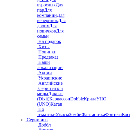
взрослых
Для
пар
Для
компании
Для
вечеринок
Для
двоих
Для
новичков
Для
семьи
На подарок
Хиты
Новинки
Предзаказ
Наши
локализации
Акции
Украинские
Английские
Серии игр и
миры
Диксит
(Dixit)
Каркассон
Dobble
Крила
УНО
(UNO)
Катан
По
тематики
Ужасы
Зомби
Фантастика
Фэнтези
Кос
Серии игр
Доббл