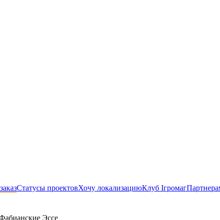
заказ
Статусы проектов
Хочу локализацию
Клуб Ігромаг
Партнера
Фабианские Эссе