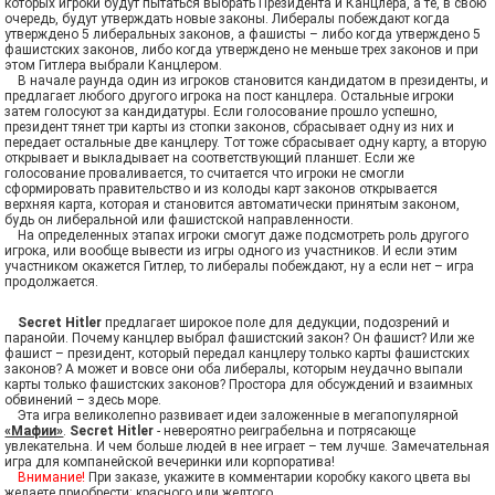
которых игроки будут пытаться выбрать Президента и Канцлера, а те, в свою
очередь, будут утверждать новые законы. Либералы побеждают когда
утверждено 5 либеральных законов, а фашисты – либо когда утверждено 5
фашистских законов, либо когда утверждено не меньше трех законов и при
этом Гитлера выбрали Канцлером.
В начале раунда один из игроков становится кандидатом в президенты, и
предлагает любого другого игрока на пост канцлера. Остальные игроки
затем голосуют за кандидатуры. Если голосование прошло успешно,
президент тянет три карты из стопки законов, сбрасывает одну из них и
передает остальные две канцлеру. Тот тоже сбрасывает одну карту, а вторую
открывает и выкладывает на соответствующий планшет. Если же
голосование проваливается, то считается что игроки не смогли
сформировать правительство и из колоды карт законов открывается
верхняя карта, которая и становится автоматически принятым законом,
будь он либеральной или фашистской направленности.
На определенных этапах игроки смогут даже подсмотреть роль другого
игрока, или вообще вывести из игры одного из участников. И если этим
участником окажется Гитлер, то либералы побеждают, ну а если нет – игра
продолжается.
Secret Hitler
предлагает широкое поле для дедукции, подозрений и
паранойи. Почему канцлер выбрал фашистский закон? Он фашист? Или же
фашист – президент, который передал канцлеру только карты фашистских
законов? А может и вовсе они оба либералы, которым неудачно выпали
карты только фашистских законов? Простора для обсуждений и взаимных
обвинений – здесь море.
Эта игра великолепно развивает идеи заложенные в мегапопулярной
«Мафии»
.
Secret Hitler
- невероятно реиграбельна и потрясающе
увлекательна. И чем больше людей в нее играет – тем лучше. Замечательная
игра для компанейской вечеринки или корпоратива!
Внимание!
При заказе, укажите в комментарии коробку какого цвета вы
желаете приобрести: красного или желтого.