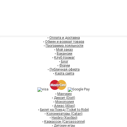
◦
Оплата и доставка
◦
Обмен и возврат товара
◦
Программа лояльности
◦
Мой заказ
◦
Вакансии
◦
Клуб Ігромаг
◦
Блог
◦
Форум
◦
Публичная оферта
◦
Карта сайта
◦
Манчкин
◦
Диксит (Dixit)
◦
Монополия
◦
Алиас (Alias)
◦
Билет на Поезд (Ticket to Ride)
◦
Колонизаторы (Catan)
◦
Hasbro (Хасбро)
◦
Каркассон (Carcassonne)
◦
Детские игры