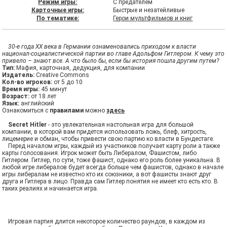
Режим игры:
С предателем
Карточные игры:
Быстрые и незатейливые
По тематике:
Герои мультфильмов и книг
30-е года ХХ века в Германии ознаменовались приходом к власти
национал-социалистической партии во главе Адольфом Гитлером. К чему это
привело – знают все. А что было бы, если бы история пошла другим путем?
Тип:
Мафия, карточная, дедукция, для компании
Издатель:
Creative Commons
Кол-во игроков:
от 5 до 10
Время игры:
45 минут
Возраст:
от 18 лет
Язык:
английский
Ознакомиться с
правилами
можно
здесь
Secret Hitler
- это увлекательная настольная игра для большой
компании, в которой вам придется использовать ложь, блеф, хитрость,
лицемерие и обман, чтобы привести свою партию ко власти в Бундестаге.
Перед началом игры, каждый из участников получает карту роли а также
карты голосования. Игрок может быть Либералом, Фашистом, либо
Гитлером. Гитлер, по сути, тоже фашист, однако его роль более уникальна. В
любой игре либералов будет всегда больше чем фашистов, однако в начале
игры либералам не известно кто их союзники, а вот фашисты знают друг
друга и Гитлера в лицо. Правда сам Гитлер понятия не имеет кто есть кто. В
таких реалиях и начинается игра.
Игровая партия длится некоторое количество раундов, в каждом из