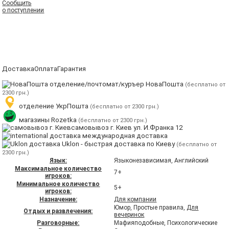
Сообщить
о поступлении
Доставка
Оплата
Гарантия
отделение/почтомат/куръер НоваПошта
(бесплатно от
2300 грн.)
отделение УкрПошта
(бесплатно от 2300 грн.)
магазины Rozetka
(бесплатно от 2300 грн.)
самовывоз г. Киев ул. И.Франка 12
международная доставка
Uklon - быстрая доставка по Киеву
(бесплатно от
2300 грн.)
Язык:
Языконезависимая, Английский
Максимальное количество
7+
игроков:
Минимальное количество
5+
игроков:
Назначение:
Для компании
Юмор, Простые правила,
Для
Отдых и развлечения:
вечеринок
Разговорные:
Мафияподобные, Психологические