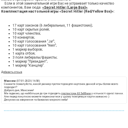
Если в этой замечательной игре Вас не устраивает только качество
компонентов, Вам сюда:
«Secret Hitler (Large Box)»
.
Комплектация настольной игры «Secret Hitler (Red/Yellow Box)»:
17 карт законов (6 либеральных, 11 фашистских);
10 карт скрытых ролей;
10 карт членства;
10 конвертов;
10 карт голосования "Ja!";
10 карт голосования "Nein";
1 маркер выборов;
1 карта отбоя;
3 поля либералы/фашисты;
1 маркер "Президент";
1 маркер "Канцлер".
Добавить отзыв
Максим
(07-01-2023 | 16:58)
Скажите пожалуйста, какой размер протекторов для карточек данной игры более всего
подходит?
Доброго дня, Максиме!
Ми гадаємо, що найбільше до гри підходять
протектори 63.5х88мм
у кількості однієї пачки.
Але перед покупкою можете переконатися у цьому помірявши карти завчасно :)
Дякуємо за звернення та бажаємо мирного неба!