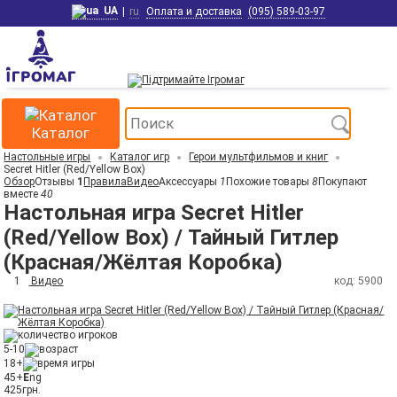
UA
|
ru
Оплата и доставка
(095) 589-03-97
Каталог
Настольные игры
Каталог игр
Герои мультфильмов и книг
Secret Hitler (Red/Yellow Box)
Обзор
Отзывы
1
Правила
Видео
Аксессуары
1
Похожие товары
8
Покупают
вместе
40
Настольная игра Secret Hitler
(Red/Yellow Box) / Тайный Гитлер
(Красная/Жёлтая Коробка)
1
Видео
код: 5900
5-10
18+
45+
E
ng
425
грн.