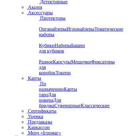
Детективные
Акции
Аксессуары
Протекторы
Органайзеры
Игронайзеры
Тематические
наборы
Кубики
Наборы
Башни
для кубиков
Разное
Капсулы
Мешочки
Фиксаторы
для
коробок
Токени
Карты
По
назначению
Карты
таро
Для
покера
Для
бриджа
Сувенирные
Классические
Сертификаты
Уценка
Предзаказы
Каркассон
Мерч «Ігромаг»