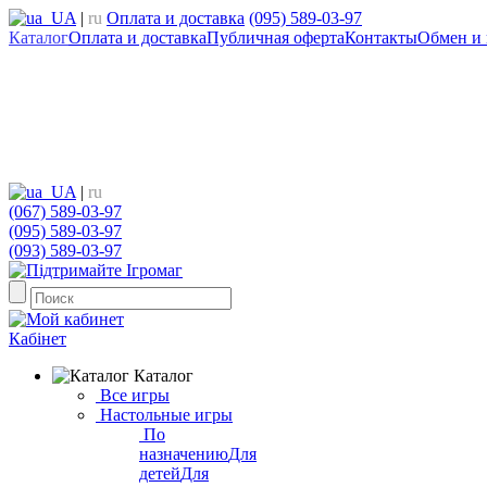
UA
|
ru
Оплата и доставка
(095) 589-03-97
Каталог
Оплата и доставка
Публичная оферта
Контакты
Обмен и 
UA
|
ru
(067) 589-03-97
(095) 589-03-97
(093) 589-03-97
Кабінет
Каталог
Все игры
Настольные игры
По
назначению
Для
детей
Для