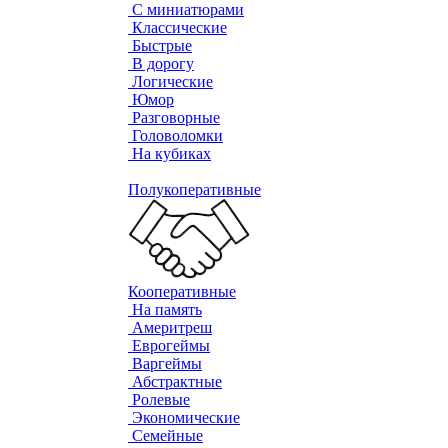
С миниатюрами
Классические
Быстрые
В дорогу
Логические
Юмор
Разговорные
Головоломки
На кубиках
Полукоперативные
Кооперативные
На память
Америтреш
Еврогеймы
Варгеймы
Абстрактные
Ролевые
Экономические
Семейные