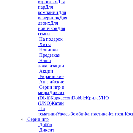
взрослых
Для
пар
Для
компании
Для
вечеринок
Для
двоих
Для
новичков
Для
семьи
На подарок
Хиты
Новинки
Предзаказ
Наши
локализации
Акции
Украинские
Английские
Серии игр и
миры
Диксит
(Dixit)
Каркассон
Dobble
Крила
УНО
(UNO)
Катан
По
тематики
Ужасы
Зомби
Фантастика
Фэнтези
Кос
Серии игр
Доббл
Диксит