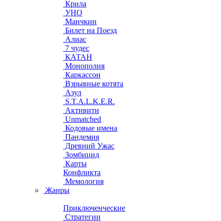
Крила
УНО
Манчкин
Билет на Поезд
Алиас
7 чудес
КАТАН
Монополия
Каркассон
Взрывные котята
Азул
S.T.A.L.K.E.R.
Активити
Unmatched
Кодовые имена
Пандемия
Древний Ужас
Зомбицид
Карты
Конфликта
Мемология
Жанры
Приключенческие
Стратегии