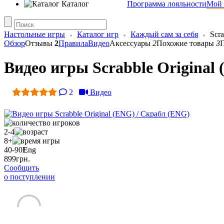
Каталог
Программа лояльности
Мой 
Настольные игры
Каталог игр
Каждый сам за себя
Scra
Обзор
Отзывы
2
Правила
Видео
Аксессуары
2
Похожие товары
3
Видео игры Scrabble Original
2
Видео
2-4
8+
40-90
E
ng
899
грн.
Сообщить
о поступлении