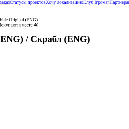
заказ
Статусы проектов
Хочу локализацию
Клуб Ігромаг
Партнера
bble Original (ENG)
Покупают вместе
40
 (ENG) / Скрабл (ENG)