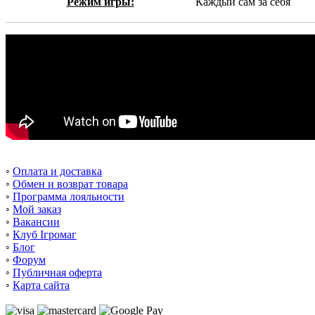
Режим игры:
Каждый сам за себя
◦
Оплата и доставка
◦
Обмен и возврат товара
◦
Программа лояльности
◦
Мой заказ
◦
Вакансии
◦
Клуб Ігромаг
◦
Блог
◦
Форум
◦
Публичная оферта
◦
Карта сайта