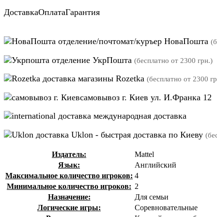
Доставка
Оплата
Гарантия
отделение/почтомат/куръер НоваПошта
(
отделение УкрПошта
(бесплатно от 2300 грн.)
магазины Rozetka
(бесплатно от 2300 гр
самовывоз г. Киев ул. И.Франка 12
международная доставка
Uklon - быстрая доставка по Киеву
(бе
Издатель:
Mattel
Язык:
Английский
Максимальное количество игроков:
4
Минимальное количество игроков:
2
Назначение:
Для семьи
Логические игры:
Соревновательные