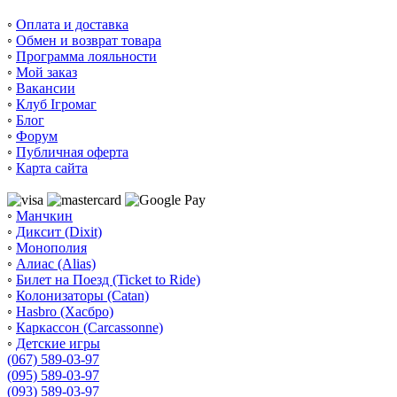
◦
Оплата и доставка
◦
Обмен и возврат товара
◦
Программа лояльности
◦
Мой заказ
◦
Вакансии
◦
Клуб Ігромаг
◦
Блог
◦
Форум
◦
Публичная оферта
◦
Карта сайта
◦
Манчкин
◦
Диксит (Dixit)
◦
Монополия
◦
Алиас (Alias)
◦
Билет на Поезд (Ticket to Ride)
◦
Колонизаторы (Catan)
◦
Hasbro (Хасбро)
◦
Каркассон (Carcassonne)
◦
Детские игры
(067) 589-03-97
(095) 589-03-97
(093) 589-03-97