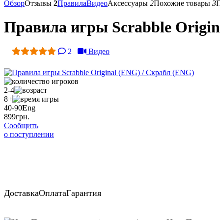
Обзор
Отзывы
2
Правила
Видео
Аксессуары
2
Похожие товары
3
Правила игры Scrabble Origin
2
Видео
2-4
8+
40-90
E
ng
899
грн.
Сообщить
о поступлении
Доставка
Оплата
Гарантия