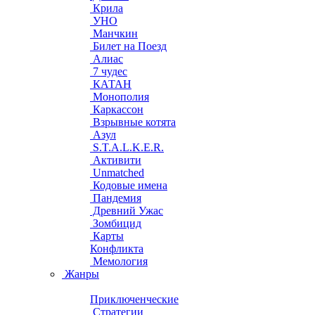
Крила
УНО
Манчкин
Билет на Поезд
Алиас
7 чудес
КАТАН
Монополия
Каркассон
Взрывные котята
Азул
S.T.A.L.K.E.R.
Активити
Unmatched
Кодовые имена
Пандемия
Древний Ужас
Зомбицид
Карты
Конфликта
Мемология
Жанры
Приключенческие
Стратегии