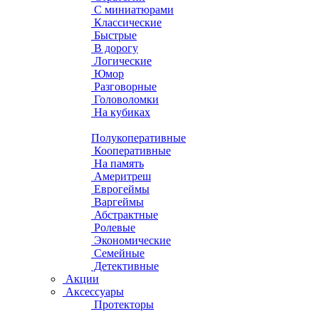
С миниатюрами
Классические
Быстрые
В дорогу
Логические
Юмор
Разговорные
Головоломки
На кубиках
Полукоперативные
Кооперативные
На память
Америтреш
Еврогеймы
Варгеймы
Абстрактные
Ролевые
Экономические
Семейные
Детективные
Акции
Аксессуары
Протекторы