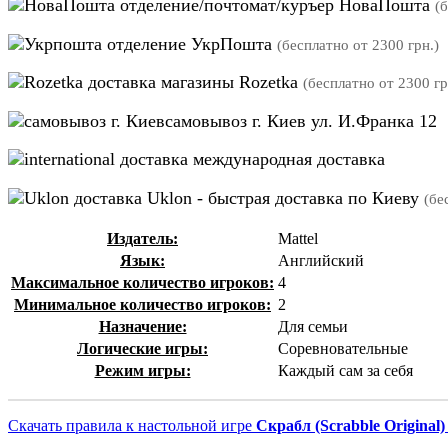
отделение/почтомат/куръер НоваПошта
(
отделение УкрПошта
(бесплатно от 2300 грн.)
магазины Rozetka
(бесплатно от 2300 гр
самовывоз г. Киев ул. И.Франка 12
международная доставка
Uklon - быстрая доставка по Киеву
(бе
Издатель:
Mattel
Язык:
Английский
Максимальное количество игроков:
4
Минимальное количество игроков:
2
Назначение:
Для семьи
Логические игры:
Соревновательные
Режим игры:
Каждый сам за себя
Скачать правила к настольной игре
Скрабл (Scrabble Original