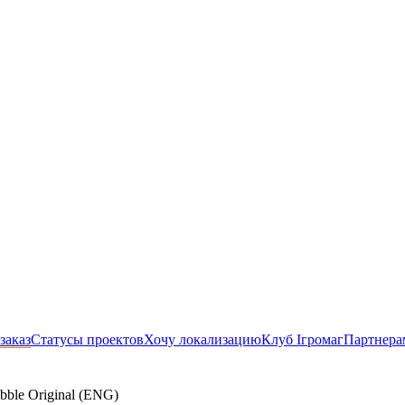
заказ
Статусы проектов
Хочу локализацию
Клуб Ігромаг
Партнера
bble Original (ENG)