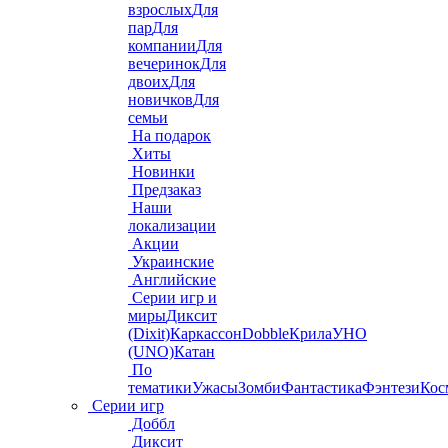
взрослых
Для
пар
Для
компании
Для
вечеринок
Для
двоих
Для
новичков
Для
семьи
На подарок
Хиты
Новинки
Предзаказ
Наши
локализации
Акции
Украинские
Английские
Серии игр и
миры
Диксит
(Dixit)
Каркассон
Dobble
Крила
УНО
(UNO)
Катан
По
тематики
Ужасы
Зомби
Фантастика
Фэнтези
Кос
Серии игр
Доббл
Диксит