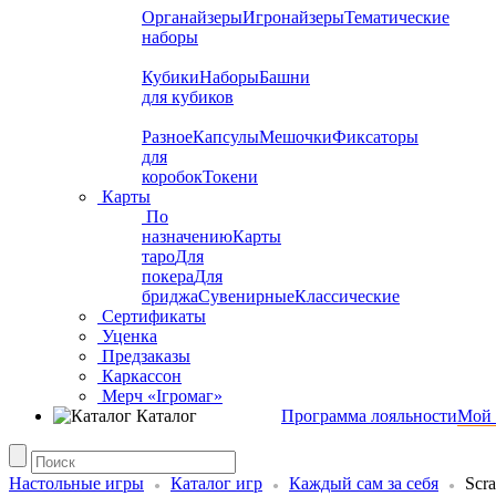
Органайзеры
Игронайзеры
Тематические
наборы
Кубики
Наборы
Башни
для кубиков
Разное
Капсулы
Мешочки
Фиксаторы
для
коробок
Токени
Карты
По
назначению
Карты
таро
Для
покера
Для
бриджа
Сувенирные
Классические
Сертификаты
Уценка
Предзаказы
Каркассон
Мерч «Ігромаг»
Каталог
Программа лояльности
Мой 
Настольные игры
Каталог игр
Каждый сам за себя
Scra