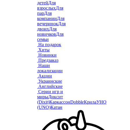
детей
Для
взрослых
Для
пар
Для
компании
Для
вечеринок
Для
двоих
Для
новичков
Для
семьи
На подарок
Хиты
Новинки
Предзаказ
Наши
локализации
Акции
Украинские
Английские
Серии игр и
миры
Диксит
(Dixit)
Каркассон
Dobble
Крила
УНО
(UNO)
Катан