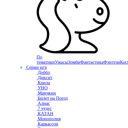
По
тематики
Ужасы
Зомби
Фантастика
Фэнтези
Кос
Серии игр
Доббл
Диксит
Крила
УНО
Манчкин
Билет на Поезд
Алиас
7 чудес
КАТАН
Монополия
Каркассон