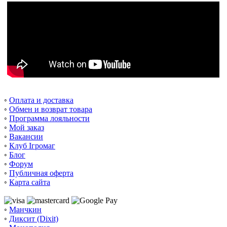
◦
Оплата и доставка
◦
Обмен и возврат товара
◦
Программа лояльности
◦
Мой заказ
◦
Вакансии
◦
Клуб Ігромаг
◦
Блог
◦
Форум
◦
Публичная оферта
◦
Карта сайта
◦
Манчкин
◦
Диксит (Dixit)