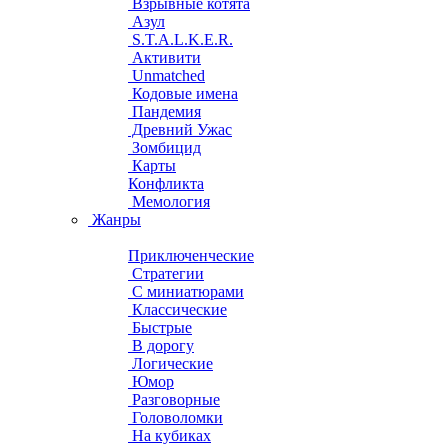
Взрывные котята
Азул
S.T.A.L.K.E.R.
Активити
Unmatched
Кодовые имена
Пандемия
Древний Ужас
Зомбицид
Карты
Конфликта
Мемология
Жанры
Приключенческие
Стратегии
С миниатюрами
Классические
Быстрые
В дорогу
Логические
Юмор
Разговорные
Головоломки
На кубиках