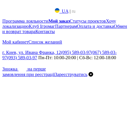
UA
|
ru
Программа лояльности
Мой заказ
Статусы проектов
Хочу
локализацию
Клуб Ігромаг
Партнерам
Оплата и доставка
Обмен
и возврат товара
Контакты
Мой кабинет
Список желаний
г. Киев, ул. Ивана Франка, 12
(095) 589-03-97
(067) 589-03-
97
(093) 589-03-97
Пн-Пт: 10:00-20:00 | Сб-Вс: 12:00-18:00
7%
Знижка
на перше
замовлення при реєстрації
Зареєструватись