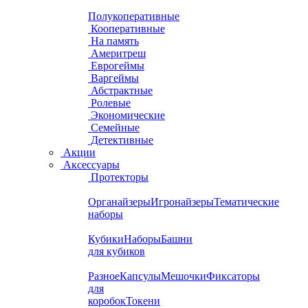
Полукоперативные
Кооперативные
На память
Америтреш
Еврогеймы
Варгеймы
Абстрактные
Ролевые
Экономические
Семейные
Детективные
Акции
Аксессуары
Протекторы
Органайзеры
Игронайзеры
Тематические
наборы
Кубики
Наборы
Башни
для кубиков
Разное
Капсулы
Мешочки
Фиксаторы
для
коробок
Токени