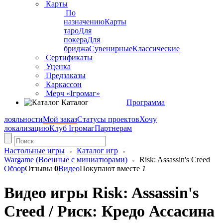
Карты
По
назначению
Карты
таро
Для
покера
Для
бриджа
Сувенирные
Классические
Сертификаты
Уценка
Предзаказы
Каркассон
Мерч «Ігромаг»
Каталог
Программа
лояльности
Мой заказ
Статусы проектов
Хочу
локализацию
Клуб Ігромаг
Партнерам
Настольные игры
Каталог игр
Wargame (Военные с миниатюрами)
Risk: Assassin's Creed
Обзор
Отзывы
0
Видео
Покупают вместе
1
Видео игры Risk: Assassin's
Creed / Риск: Кредо Ассасина