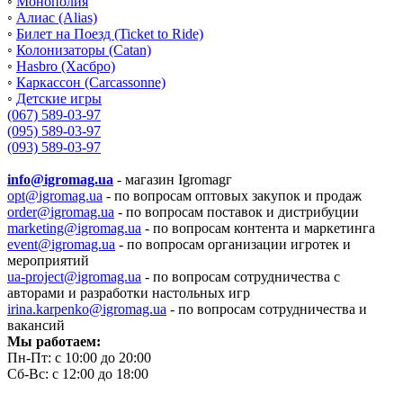
◦
Монополия
◦
Алиас (Alias)
◦
Билет на Поезд (Ticket to Ride)
◦
Колонизаторы (Catan)
◦
Hasbro (Хасбро)
◦
Каркассон (Carcassonne)
◦
Детские игры
(067) 589-03-97
(095) 589-03-97
(093) 589-03-97
info@igromag.ua
- магазин Igromagг
opt@igromag.ua
- по вопросам оптовых закупок и продаж
order@igromag.ua
- по вопросам поставок и дистрибуции
marketing@igromag.ua
- по вопросам контента и маркетинга
event@igromag.ua
- по вопросам организации игротек и
мероприятий
ua-project@igromag.ua
- по вопросам сотрудничества с
авторами и разработки настольных игр
irina.karpenko@igromag.ua
- по вопросам сотрудничества и
вакансий
Мы работаем:
Пн-Пт: с 10:00 до 20:00
Сб-Вс: с 12:00 до 18:00