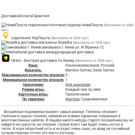
Доставка
Оплата
Гарантия
отделение/почтомат/куръер НоваПошта
(бесплатно от 2300
грн.)
отделение УкрПошта
(бесплатно от 2300 грн.)
магазины Rozetka
(бесплатно от 2300 грн.)
самовывоз г. Киев ул. И.Франка 12
международная доставка
Uklon - быстрая доставка по Киеву
(бесплатно от 2300 грн.)
Язык:
Языконезависимая, Русский
Издатель:
Mandoo Games, GaGa Games
Максимальное количество игроков:
5
Минимальное количество игроков:
1
Назначение:
Для компании
Режим игры:
Каждый сам за себя
Карточные игры:
Приключения
По тематике:
Фэнтези
, Средневековье
Волшебные подземелья бывают самые разные. Гоблины обожают
глубокие и сырые тоннели, забивая их всяким барахлом, собранных в
многочисленных набегах. В пещере какого-нибудь старого волшебника вы не
найдете ни сырости, ни плесени. Скорее всего там будет очень уютно и
тепло. В норе оборотней хоть и не будет очень сыро, но вряд ли случайный
путешественник сочтет это место уютным...