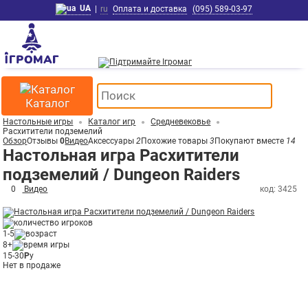
UA
|
ru
Оплата и доставка
(095) 589-03-97
Каталог
Настольные игры
Каталог игр
Средневековье
Расхитители подземелий
Обзор
Отзывы
0
Видео
Аксессуары
2
Похожие товары
3
Покупают вместе
14
Настольная игра Расхитители
подземелий / Dungeon Raiders
0
Видео
код: 3425
1-5
8+
15-30
Р
у
Нет в продаже