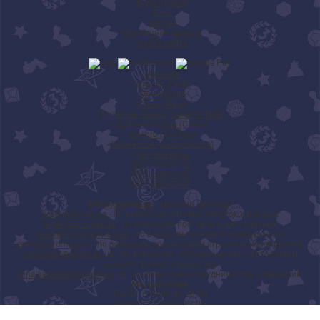
◦
Клуб Ігромаг
◦
Блог
◦
Форум
◦
Публичная оферта
◦
Карта сайта
◦
Манчкин
◦
Диксит (Dixit)
◦
Монополия
◦
Алиас (Alias)
◦
Билет на Поезд (Ticket to Ride)
◦
Колонизаторы (Catan)
◦
Hasbro (Хасбро)
◦
Каркассон (Carcassonne)
◦
Детские игры
(067) 589-03-97
(095) 589-03-97
(093) 589-03-97
info@igromag.ua
- магазин Igromagг
opt@igromag.ua
- по вопросам оптовых закупок и продаж
order@igromag.ua
- по вопросам поставок и дистрибуции
marketing@igromag.ua
- по вопросам контента и маркетинга
event@igromag.ua
- по вопросам организации игротек и мероприятий
ua-project@igromag.ua
- по вопросам сотрудничества с авторами и
разработки настольных игр
irina.karpenko@igromag.ua
- по вопросам сотрудничества и вакансий
Мы работаем:
Пн-Пт: с 10:00 до 20:00
Сб-Вс: с 12:00 до 18:00
7%
Знижка
на перше