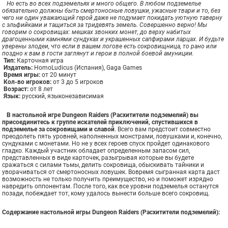
Но есть во всех подземельях и много общего. В любом подземелье
обязательно должны быть смертоносные ловушки, ужасные твари и то, без
чего ни один уважающий герой даже не подумает покидать уютную таверну
с эльфийками и тащиться за тридевять земель. Совершенно верно! Мы
говорим о сокровищах: мешках звонких монет, до верху набитых
драгоценными камнями сундуках и украшенных сапфирами ларцах. И будьте
уверены злодеи, что если в вашем логове есть сокровищница, то рано или
поздно к вам в гости заглянут и герои в полной боевой амуниции.
Тип:
Карточная игра
Издатель:
HomoLudicus (Испания), Gaga Games
Время игры:
от 20 минут
Кол-во игроков:
от 3 до 5 игроков
Возраст:
от 8 лет
Язык:
русский, языконезависимая
В настольной игре Dungeon Raiders (Расхитители подземелий) вы
присоединитесь к группе искателей приключений, спустившихся в
подземелье за сокровищами и славой
. Всего вам предстоит совместно
преодолеть пять уровней, наполненных монстрами, ловушками и, конечно,
сундуками с монетами. Но не у всех героев спуск пройдет одинакового
гладко. Каждый участник обладает определенным запасом сил,
представленных в виде карточек, разыгрывая которые вы будете
сражаться с силами тьмы, делить сокровища, обыскивать тайники и
уворачиваться от смертоносных ловушек. Вовремя сыгранная карта даст
возможность не только получить преимущество, но и поможет изрядно
навредить оппонентам. После того, как все уровни подземелья останутся
позади, побеждает тот, кому удалось вынести больше всего сокровищ.
Содержание настольной игры Dungeon Raiders (Расхитители подземелий):