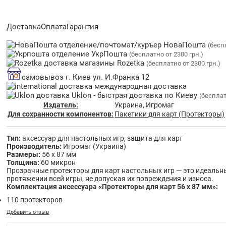
Доставка
Оплата
Гарантия
отделение/почтомат/куръер НоваПошта
(бесп
отделение УкрПошта
(бесплатно от 2300 грн.)
магазины Rozetka
(бесплатно от 2300 грн.)
самовывоз г. Киев ул. И.Франка 12
международная доставка
Uklon - быстрая доставка по Киеву
(бесплат
Издатель:
Украина, Игромаг
Для сохранности компонентов:
Пакетики для карт (Протекторы)
Тип:
аксессуар для настольных игр, защита для карт
Производитель:
Игромаг (Украина)
Размеры:
56 х 87 мм
Толщина:
60 микрон
Прозрачные протекторы для карт настольных игр — это идеальн
протяжении всей игры, не допуская их повреждения и износа.
Комплектация аксессуара «Протекторы для карт 56 х 87 мм»:
110 протекторов
Добавить отзыв