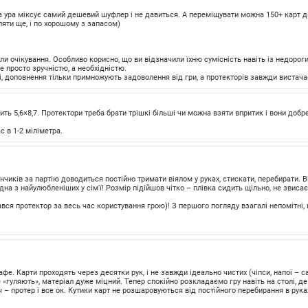
 на ура міксує самий дешевий шуфлер і не давиться. А переміщувати можна 150+ карт 
ляти ще, і по хорошому з запасом)
али очікування. Особливо корисно, що ви відзначили їхню сумісність навіть із недор
не просто зручністю, а необхідністю.
, доповнення тільки примножують задоволення від гри, а протекторів завжди вистача
ить 5,6×8,7. Протектори треба брати трішкі більші чи можна взяти впритик і вони добр
 в 1-2 міліметра.
ончиків за партію доводиться постійно тримати віялом у руках, стискати, перебирати. 
дна з найулюбленіших у сім'ї! Розмір підійшов чітко – плівка сидить щільно, не звисає
ся протектор за весь час користування грою)! З першого погляду взагалі непомітні,
 кафе. Карти проходять через десятки рук, і не завжди ідеально чистих (чіпси, напої –
е «гуляють», матеріал дуже міцний. Тепер спокійно розкладаємо гру навіть на столі, де
 протер і все ок. Кутики карт не розшаровуються від постійного перебирання в рука