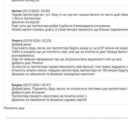
Дякуємо за відгук!
Артем
(23-12-2025 | 20:40)
Чудові протектори як і усі. Беру їх на ігри які граємо багато та часто щоб збер
+
Якісні протектори
Дякуємо за відгук!
Раді чути, що протектори добре підійшли й виправдали очікування.
Нехай картки служать довго, а ігрові вечори приносять ще більше задоволенн
Рената
(02-09-2024 | 02:23)
Добрий день!
Підскажіть будь ласка, які протектори будуть кращі ці чи g7d? ніколи не кори
Тобто я розумію що це плотність карт, але що ця плотність дає? Краще брати 
розчаруватись(
Ніде не найшла інформацію про це, візуально бачу відмінності але це все.
Доброго дня, Ренато!
За якістю ці протектори чудово виконують свої функції, тож гравці віддають 
Кількість мікрон описує товщину протекторів, протектори на 100 мікрон будут
Дякуємо за звернення та бажаємо захищених карточок!
Богдан
(24-07-2024 | 00:47)
Добрий день. Підкажіть, будь ласка, чи очікуються поставки цих протекторів і
Доброго дня, Богдане!
Протектори приїдуть орієнтовно на початку осені :)
Дякуємо за звернення та бажаємо чудових партій!
Показать еще