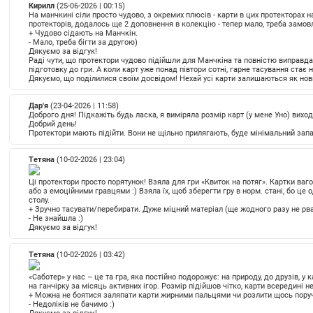
Кирилл
(25-06-2026 | 00:15)
На манчкині сіли просто чудово, з окремих плюсів - карти в цих протекторах
протекторів, додалось ще 2 доповнення в колекцію - тепер мало, треба замов
+
Чудово сідають на Манчкін.
-
Мало, треба бігти за другою)
Дякуємо за відгук!
Раді чути, що протектори чудово підійшли для Манчкіна та повністю виправд
підготовку до гри. А коли карт уже понад півтори сотні, гарне тасування стає 
Дякуємо, що поділилися своїм досвідом! Нехай усі карти залишаються як нові
Дар'я
(23-04-2026 | 11:58)
Доброго дня! Підкажіть будь ласка, я виміряла розмір карт (у мене Уно) виход
Добрий день!
Протектори мають підійти. Вони не щільно прилягають, буде мінімальний запас
Тетяна
(10-02-2026 | 23:04)
Ці протектори просто порятунок! Взяла для гри «Квиток на потяг». Картки ваг
або з емоційними гравцями :) Взяла їх, щоб зберегти гру в норм. стані, бо це о
столу.
+
Зручно тасувати/перебирати. Дуже міцний матеріал (ще жодного разу не рвав
-
Не знайшла :)
Дякуємо за відгук!
Тетяна
(10-02-2026 | 03:42)
«Саботер» у нас – це та гра, яка постійно подорожує: на природу, до друзів, у
на ганчірку за місяць активних ігор. Розмір підійшов чітко, карти всередині н
+
Можна не боятися заляпати карти жирними пальцями чи розлити щось поруч –
-
Недоліків не бачимо :)