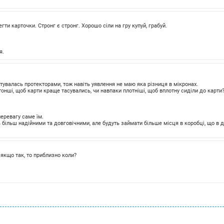
егти карточки. Стронг є стронг. Хорошо сіли на гру купуй, грабуй.
я.
стувалась протекторами, тож навіть уявлення не маю яка різниця в мікронах.
тонші, щоб карти краще тасувались, чи навпаки плотніші, щоб вплотну сиділи до карти
перевагу саме їм.
ь більш надійними та довговічними, але будуть займати більше місця в коробці, що в
 якщо так, то приблизно коли?