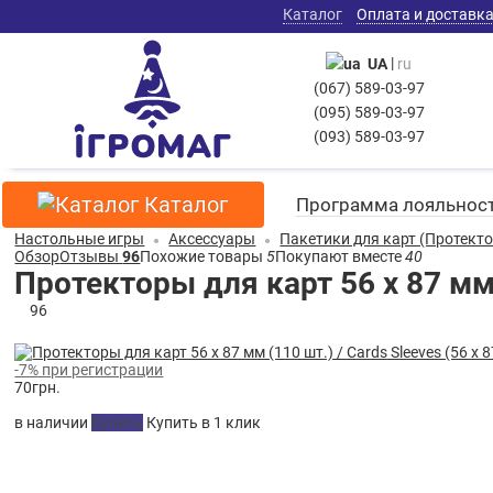
Каталог
Оплата и доставк
|
UA
ru
(067) 589-03-97
(095) 589-03-97
(093) 589-03-97
Каталог
Программа лояльнос
Настольные игры
Аксессуары
Пакетики для карт (Протект
Обзор
Отзывы
96
Похожие товары
5
Покупают вместе
40
Протекторы для карт 56 х 87 мм 
96
-7% при регистрации
70
грн.
в наличии
Купить
Купить в 1 клик