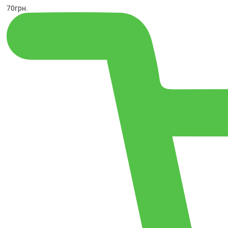
70
грн.