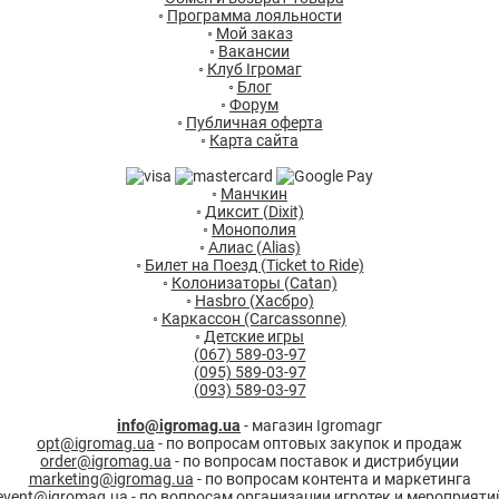
◦
Программа лояльности
◦
Мой заказ
◦
Вакансии
◦
Клуб Ігромаг
◦
Блог
◦
Форум
◦
Публичная оферта
◦
Карта сайта
◦
Манчкин
◦
Диксит (Dixit)
◦
Монополия
◦
Алиас (Alias)
◦
Билет на Поезд (Ticket to Ride)
◦
Колонизаторы (Catan)
◦
Hasbro (Хасбро)
◦
Каркассон (Carcassonne)
◦
Детские игры
(067) 589-03-97
(095) 589-03-97
(093) 589-03-97
info@igromag.ua
- магазин Igromagг
opt@igromag.ua
- по вопросам оптовых закупок и продаж
order@igromag.ua
- по вопросам поставок и дистрибуции
marketing@igromag.ua
- по вопросам контента и маркетинга
event@igromag.ua
- по вопросам организации игротек и мероприяти