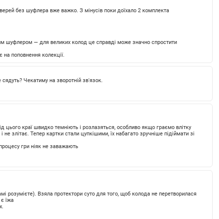
дверей без шуфлера вже важко. З мінусів поки доїхало 2 комплекта
огим шуфлером — для великих колод це справді може значно спростити
є на поповнення колекції.
е сядуть? Чекатиму на зворотній зв'язок.
Від цього краї швидко темніють і розлазяться, особливо якщо граємо влітку
 і не злітає. Тепер картки стали цупкішими, їх набагато зручніше підіймати зі
 процесу гри ніяк не заважають
 самі розумієте). Взяла протектори суто для того, щоб колода не перетворилася
 є їжа
х.