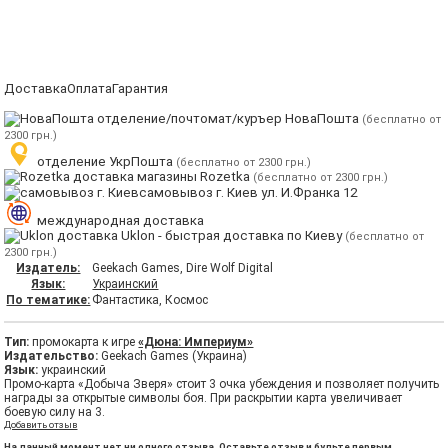
Доставка
Оплата
Гарантия
отделение/почтомат/куръер НоваПошта
(бесплатно от
2300 грн.)
отделение УкрПошта
(бесплатно от 2300 грн.)
магазины Rozetka
(бесплатно от 2300 грн.)
самовывоз г. Киев ул. И.Франка 12
международная доставка
Uklon - быстрая доставка по Киеву
(бесплатно от
2300 грн.)
Издатель:
Geekach Games, Dire Wolf Digital
Язык:
Украинский
По тематике:
Фантастика, Космос
Тип:
промокарта к игре
«Дюна: Империум»
Издательство:
Geekach Games (Украина)
Язык:
украинский
Промо-карта «Добыча Зверя» стоит 3 очка убеждения и позволяет получить
награды за открытые символы боя. При раскрытии карта увеличивает
боевую силу на 3.
Добавить отзыв
На данный момент нет ни одного отзыва. Оставьте отзыв и будьте первым.