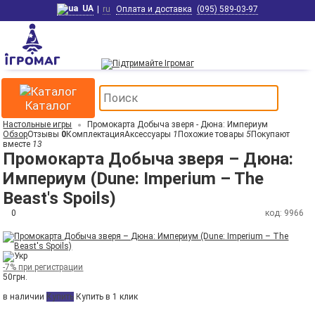
UA
|
ru
Оплата и доставка
(095) 589-03-97
Каталог
Настольные игры
Промокарта Добыча зверя - Дюна: Империум
Обзор
Отзывы
0
Комплектация
Аксессуары
1
Похожие товары
5
Покупают
вместе
13
Промокарта Добыча зверя – Дюна:
Империум (Dune: Imperium – The
Beast's Spoils)
0
код: 9966
-7% при регистрации
50
грн.
в наличии
Купить
Купить в 1 клик