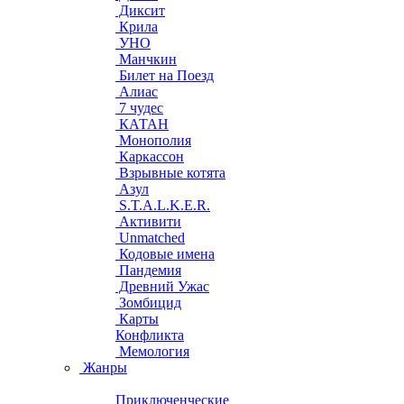
Диксит
Крила
УНО
Манчкин
Билет на Поезд
Алиас
7 чудес
КАТАН
Монополия
Каркассон
Взрывные котята
Азул
S.T.A.L.K.E.R.
Активити
Unmatched
Кодовые имена
Пандемия
Древний Ужас
Зомбицид
Карты
Конфликта
Мемология
Жанры
Приключенческие