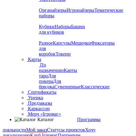
Органайзеры
Игронайзеры
Тематические
наборы
Кубики
Наборы
Башни
для кубиков
Разное
Капсулы
Мешочки
Фиксаторы
для
коробок
Токени
Карты
По
назначению
Карты
таро
Для
покера
Для
бриджа
Сувенирные
Классические
Сертификаты
Уценка
Предзаказы
Каркассон
Мерч «Ігромаг»
Каталог
Программа
лояльности
Мой заказ
Статусы проектов
Хочу
локализацию
Клуб Ігромаг
Партнерам