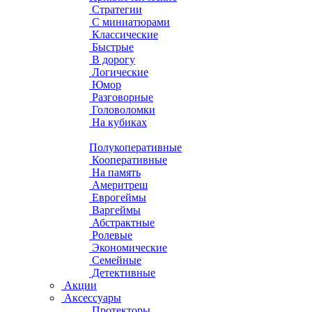
Стратегии
С миниатюрами
Классические
Быстрые
В дорогу
Логические
Юмор
Разговорные
Головоломки
На кубиках
Полукоперативные
Кооперативные
На память
Америтреш
Еврогеймы
Варгеймы
Абстрактные
Ролевые
Экономические
Семейные
Детективные
Акции
Аксессуары
Протекторы