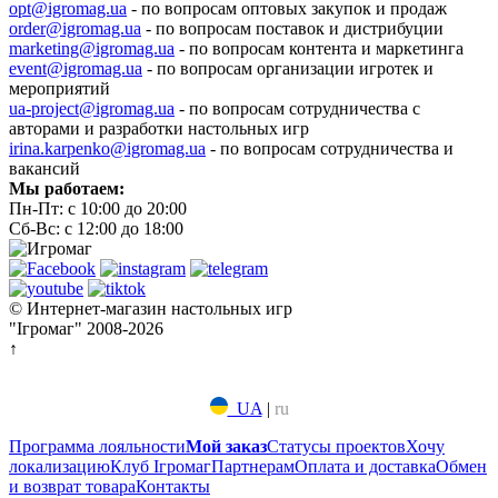
opt@igromag.ua
- по вопросам оптовых закупок и продаж
order@igromag.ua
- по вопросам поставок и дистрибуции
marketing@igromag.ua
- по вопросам контента и маркетинга
event@igromag.ua
- по вопросам организации игротек и
мероприятий
ua-project@igromag.ua
- по вопросам сотрудничества с
авторами и разработки настольных игр
irina.karpenko@igromag.ua
- по вопросам сотрудничества и
вакансий
Мы работаем:
Пн-Пт: с 10:00 до 20:00
Сб-Вс: с 12:00 до 18:00
© Интернет-магазин настольных игр
"Ігромаг" 2008-2026
↑
UA
|
ru
Программа лояльности
Мой заказ
Статусы проектов
Хочу
локализацию
Клуб Ігромаг
Партнерам
Оплата и доставка
Обмен
и возврат товара
Контакты