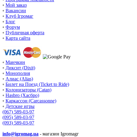
◦
Мой заказ
◦
Вакансии
◦
Клуб Ігромаг
◦
Блог
◦
Форум
◦
Публичная оферта
◦
Карта сайта
◦
Манчкин
◦
Диксит (Dixit)
◦
Монополия
◦
Алиас (Alias)
◦
Билет на Поезд (Ticket to Ride)
◦
Колонизаторы (Catan)
◦
Hasbro (Хасбро)
◦
Каркассон (Carcassonne)
◦
Детские игры
(067) 589-03-97
(095) 589-03-97
(093) 589-03-97
info@igromag.ua
- магазин Igromagг