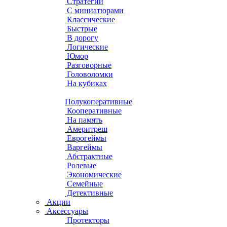
Стратегии
С миниатюрами
Классические
Быстрые
В дорогу
Логические
Юмор
Разговорные
Головоломки
На кубиках
Полукоперативные
Кооперативные
На память
Америтреш
Еврогеймы
Варгеймы
Абстрактные
Ролевые
Экономические
Семейные
Детективные
Акции
Аксессуары
Протекторы