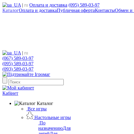
UA
|
ru
Оплата и доставка
(095) 589-03-97
Каталог
Оплата и доставка
Публичная оферта
Контакты
Обмен и 
UA
|
ru
(067) 589-03-97
(095) 589-03-97
(093) 589-03-97
Кабінет
Каталог
Все игры
Настольные игры
По
назначению
Для
детей
Для