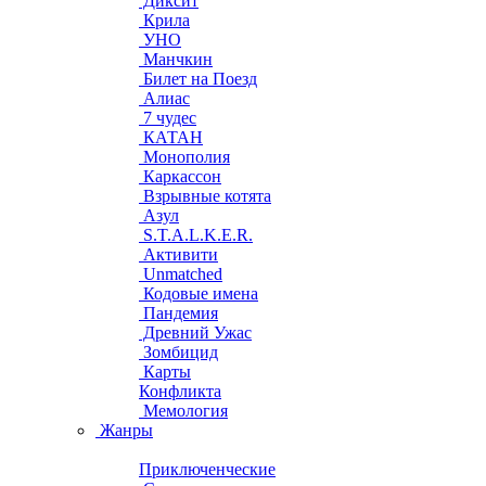
Диксит
Крила
УНО
Манчкин
Билет на Поезд
Алиас
7 чудес
КАТАН
Монополия
Каркассон
Взрывные котята
Азул
S.T.A.L.K.E.R.
Активити
Unmatched
Кодовые имена
Пандемия
Древний Ужас
Зомбицид
Карты
Конфликта
Мемология
Жанры
Приключенческие