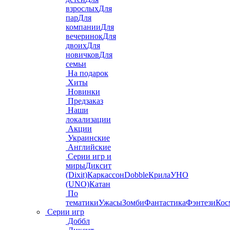
взрослых
Для
пар
Для
компании
Для
вечеринок
Для
двоих
Для
новичков
Для
семьи
На подарок
Хиты
Новинки
Предзаказ
Наши
локализации
Акции
Украинские
Английские
Серии игр и
миры
Диксит
(Dixit)
Каркассон
Dobble
Крила
УНО
(UNO)
Катан
По
тематики
Ужасы
Зомби
Фантастика
Фэнтези
Кос
Серии игр
Доббл