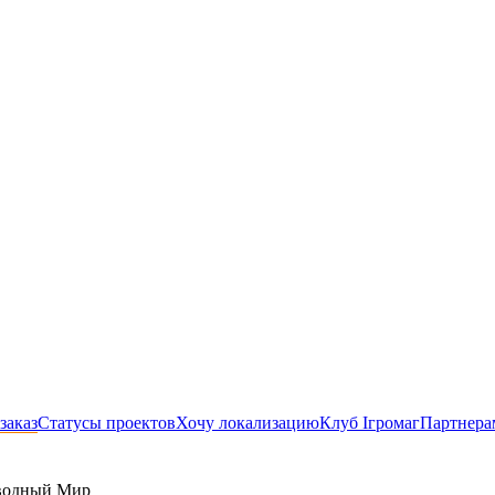
заказ
Статусы проектов
Хочу локализацию
Клуб Ігромаг
Партнера
водный Мир