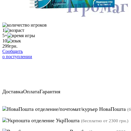
1
5+
10
299
грн.
Сообщить
о поступлении
Доставка
Оплата
Гарантия
отделение/почтомат/куръер НоваПошта
(
отделение УкрПошта
(бесплатно от 2300 грн.)