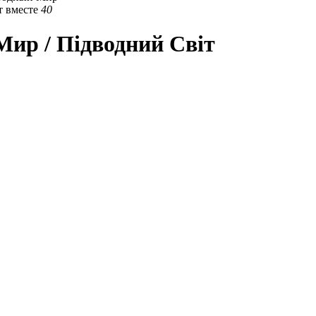
 вместе
40
ир / Підводний Світ