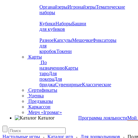
Органайзеры
Игронайзеры
Тематические
наборы
Кубики
Наборы
Башни
для кубиков
Разное
Капсулы
Мешочки
Фиксаторы
для
коробок
Токени
Карты
По
назначению
Карты
таро
Для
покера
Для
бриджа
Сувенирные
Классические
Сертификаты
Уценка
Предзаказы
Каркассон
Мерч «Ігромаг»
Каталог
Программа лояльности
Мой 
Настольные игры
Каталог игр
Для дошкольников
Под