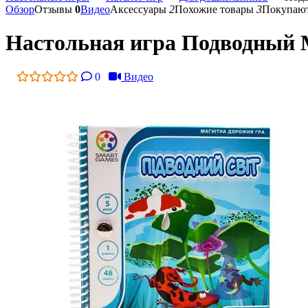
Обзор
Отзывы
0
Видео
Аксессуары
2
Похожие товары
3
Покупают
Настольная игра Подводный М
0
Видео