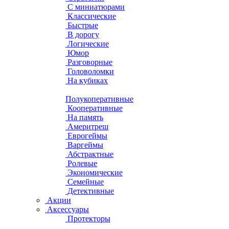
С миниатюрами
Классические
Быстрые
В дорогу
Логические
Юмор
Разговорные
Головоломки
На кубиках
Полукоперативные
Кооперативные
На память
Америтреш
Еврогеймы
Варгеймы
Абстрактные
Ролевые
Экономические
Семейные
Детективные
Акции
Аксессуары
Протекторы