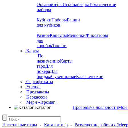
Органайзеры
Игронайзеры
Тематические
наборы
Кубики
Наборы
Башни
для кубиков
Разное
Капсулы
Мешочки
Фиксаторы
для
коробок
Токени
Карты
По
назначению
Карты
таро
Для
покера
Для
бриджа
Сувенирные
Классические
Сертификаты
Уценка
Предзаказы
Каркассон
Мерч «Ігромаг»
Каталог
Программа лояльности
Мой 
Настольные игры
Каталог игр
Размещение рабочих (Meepl