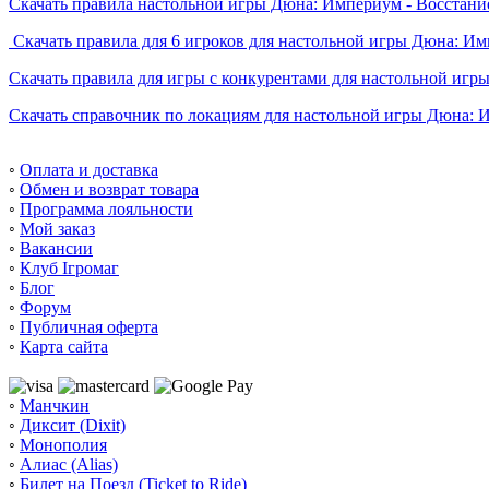
Скачать правила настольной игры Дюна: Империум - Восстани
Скачать правила для 6 игроков для настольной игры Дюна: И
Скачать правила для игры с конкурентами для настольной игр
Скачать справочник по локациям для настольной игры Дюна: 
◦
Оплата и доставка
◦
Обмен и возврат товара
◦
Программа лояльности
◦
Мой заказ
◦
Вакансии
◦
Клуб Ігромаг
◦
Блог
◦
Форум
◦
Публичная оферта
◦
Карта сайта
◦
Манчкин
◦
Диксит (Dixit)
◦
Монополия
◦
Алиас (Alias)
◦
Билет на Поезд (Ticket to Ride)