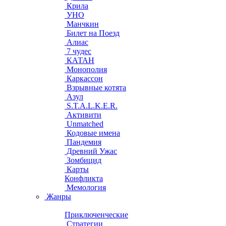
Крила
УНО
Манчкин
Билет на Поезд
Алиас
7 чудес
КАТАН
Монополия
Каркассон
Взрывные котята
Азул
S.T.A.L.K.E.R.
Активити
Unmatched
Кодовые имена
Пандемия
Древний Ужас
Зомбицид
Карты
Конфликта
Мемология
Жанры
Приключенческие
Стратегии