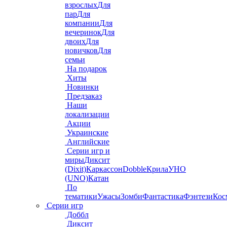
взрослых
Для
пар
Для
компании
Для
вечеринок
Для
двоих
Для
новичков
Для
семьи
На подарок
Хиты
Новинки
Предзаказ
Наши
локализации
Акции
Украинские
Английские
Серии игр и
миры
Диксит
(Dixit)
Каркассон
Dobble
Крила
УНО
(UNO)
Катан
По
тематики
Ужасы
Зомби
Фантастика
Фэнтези
Кос
Серии игр
Доббл
Диксит