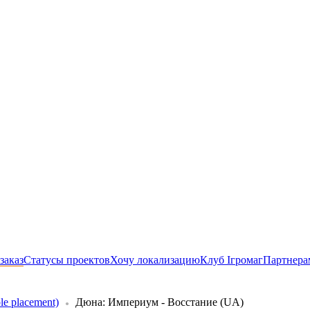
заказ
Статусы проектов
Хочу локализацию
Клуб Ігромаг
Партнера
e placement)
Дюна: Империум - Восстание (UA)