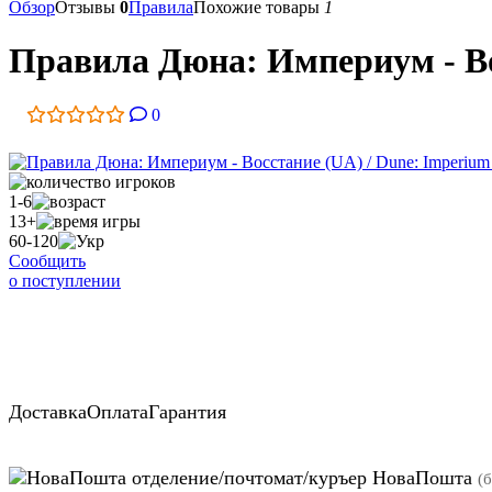
Обзор
Отзывы
0
Правила
Похожие товары
1
Правила Дюна: Империум - Вос
0
1-6
13+
60-120
Сообщить
о поступлении
Доставка
Оплата
Гарантия
отделение/почтомат/куръер НоваПошта
(