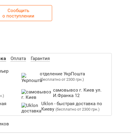
Сообщить
о поступлении
вка
Оплата
Гарантия
ръер
отделение УкрПошта
(бесплатно от 2300 грн.)
самовывоз г. Киев ул.
И.Франка 12
н.)
ная
Uklon - быстрая доставка по
Киеву
(бесплатно от 2300 грн.)
иков