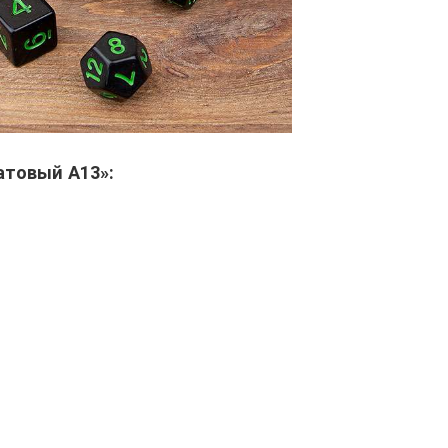
атовый А13»: