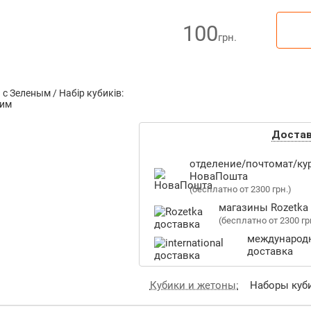
100
грн.
Доста
отделение/почтомат/ку
НоваПошта
(бесплатно от 2300 грн.)
магазины Rozetka
(бесплатно от 2300 гр
международ
доставка
Кубики и жетоны:
Наборы куб