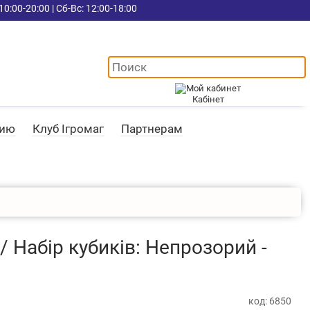
10:00-20:00 | Сб-Вс: 12:00-18:00
Кабінет
цию
Клуб Ігромаг
Партнерам
 Набір кубиків: Непрозорий -
код: 6850