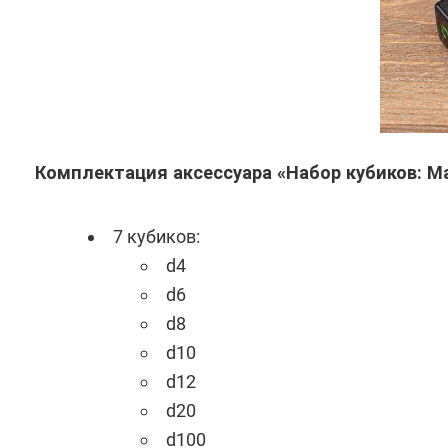
Комплектация аксессуара «Набор кубиков: М
7 кубиков:
d4
d6
d8
d10
d12
d20
d100