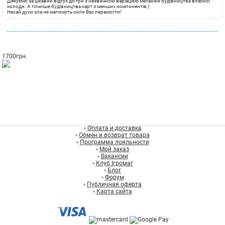
Дякуємо за цікавий відгук до гри з незвичною варіацією механіки будівництва власної
колоди. А точніше будівництва карт з менших компонентів:)
Нехай духи зла не матимуть сили Вас перемогти!
1700
грн.
◦
Оплата и доставка
◦
Обмен и возврат товара
◦
Программа лояльности
◦
Мой заказ
◦
Вакансии
◦
Клуб Ігромаг
◦
Блог
◦
Форум
◦
Публичная оферта
◦
Карта сайта