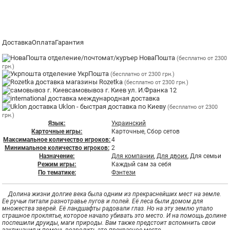
Доставка
Оплата
Гарантия
отделение/почтомат/куръер НоваПошта
(бесплатно от 2300
грн.)
отделение УкрПошта
(бесплатно от 2300 грн.)
магазины Rozetka
(бесплатно от 2300 грн.)
самовывоз г. Киев ул. И.Франка 12
международная доставка
Uklon - быстрая доставка по Киеву
(бесплатно от 2300
грн.)
Язык:
Украинский
Карточные игры:
Карточные, Сбор сетов
Максимальное количество игроков:
4
Минимальное количество игроков:
2
Назначение:
Для компании
,
Для двоих
, Для семьи
Режим игры:
Каждый сам за себя
По тематике:
Фэнтези
Долина жизни долгие века была одним из прекраснейших мест на земле.
Ее ручьи питали разнотравье лугов и полей. Её леса были домом для
множества зверей. Её ландшафты радовали глаз. Но на эту землю упало
страшное проклятье, которое начало убивать это место. И на помощь долине
поспешили друиды, маги природы. Вам также предстоит вспомнить свои