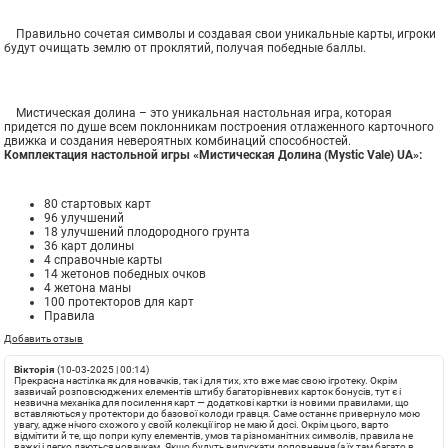
Правильно сочетая символы и создавая свои уникальные карты, игроки
будут очищать землю от проклятий, получая победные баллы.
Мистическая долина – это уникальная настольная игра, которая
придется по душе всем поклонникам построения отлаженного карточного
движка и создания невероятных комбинаций способностей.
Комплектация настольной игры «Мистическая Долина (Mystic Vale) UA»:
80 стартовых карт
96 улучшений
18 улучшений плодородного грунта
36 карт долины
4 справочные карты
14 жетонов победных очков
4 жетона маны
100 протекторов для карт
Правила
Добавить отзыв
Вікторія
(10-03-2025 | 00:14)
Прекрасна настілка як для новачків, так і для тих, хто вже має свою ігротеку. Окрім
зазвичай розповсюджених елементів штибу багаторівневих карток бонусів, тут є і
незвична механіка для посилення карт — додаткові картки із новими правилами, що
вставляються у протектори до базової колоди гравця. Саме останнє привернуло мою
увагу, адже нічого схожого у своїй колекції ігор не маю й досі. Окрім цього, варто
відмітити й те, що попри купу елементів, умов та різноманітних символів, правила не
важкі і легко даються новачкам. Якщо будуть випускати доповнення (а їх там багато в