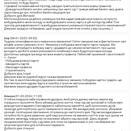
оригіналі), то буду брати!
+
Цікавий та незвичайний ігролад, швидко грається (коли вже знаєш правила)
-
Доводиться багато читати, наприкінці гри часто хід 1 гравця займає багато часу, довга
підготовка до гри, потрібно багато місця для гри
Доброго дня, Вікторіє!
Містична Долина це дійсно унікальна гра яка надає гравцям можливість не просто
вибудовувати свою колоду, а і вибудовувати кожну карту в цій колоді під себе! Тож
простір для варіативності та вибудови власної унікальної стратегії просто нескінченний!
Дякуємо за відгук та бажаємо, щоб жодне прокляття не стояло у вас на шляху ;)
Ігор
(08-01-2025 | 09:52)
Чудова і атмосферна гра з незвичною механікою! Сетінг занурює нас в фантастичних світ
ельфів і різних казкових істот. Механіка з побудова своєї карти гарно працює. Ми
можемо апгрейдити вибрану карту і додавати до неї різні властивості, при цьому
виходить зробити класні різноманітні комбінації з яких будується наша колода.
Достатньо швидка гра якщо всі вже знають правила. Геймплей приємний і захопливий!
+
- Сетінг
- Побудова власної карти
- Швидкість партій
- Нескладні правила
- Стратегічність
Доброго дня, Ігоре!
Дякуємо вам за чудовий відгук та ваші враження!
Ми теж із захопленням досліджували незвичну механіку побудови карток і раділи, що
протектори вже одразу йдуть в коробці з грою як частина механіки
Бажаємо вашим друїдам подолати усі випробування)
Альона
(01-03-2024 | 11:20)
З тобою я відчула себе справжнім друїдом, який рятує далеку магічну землю від
страшного прокляття. Воно вбиває долину життя, тому під час зустрічей із тобою мені
доводиться згадувати (і вигадувати) найсильніші закляття, щоб прикликати духів
природи для порятунку цього прекрасного місця. Ми висаджуємо рослини, збираємо
урожай, поліпшуємо свої вміння, готуємось до наступного дня. Під час висаджування
потрібно бути дуже уважним, щоб наші рослинки не зазнали гниття, а ми при цьому не
зазнали занепаду, інакше ми не зможемо зібрати наш врожай. День за днем
продовжуємо боротьбу з духами зла, поки не переможемо їх усіх і не зберемо всі
можливі кристали для остаточної перемоги.
Доброго дня, Альоно!