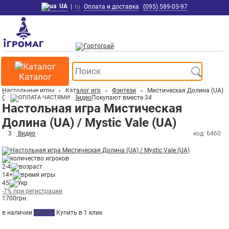
UA
|
ru
Оплата и доставка
(095) 589-03-97
Каталог
Настольные игры
Каталог игр
Фэнтези
Мистическая Долина (UA)
Обзор
Отзывы
3
Правила
Видео
Покупают вместе
34
Настольная игра Мистическая
Долина (UA) / Mystic Vale (UA)
3
Видео
код: 6460
2-4
14+
45
-7% при регистрации
1700
грн.
в наличии
Купить
Купить в 1 клик