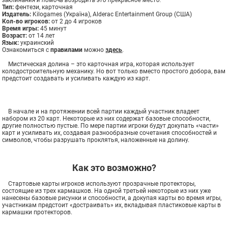
заклинания и помочь возродить это прекрасное место.
Тип:
фентези, карточная
Издатель:
Kilogames (Україна), Alderac Entertainment Group (США)
Кол-во игроков:
от 2 до 4 игроков
Время игры:
45 минут
Возраст:
от 14 лет
Язык:
украинский
Ознакомиться с
правилами
можно
здесь
.
Мистическая долина – это карточная игра, которая использует
колодостроительную механику. Но вот только вместо простого добора, вам
предстоит создавать и усиливать каждую из карт.
В начале и на протяжении всей партии каждый участник владеет
набором из 20 карт. Некоторые из них содержат базовые способности,
другие полностью пустые. По мере партии игроки будут докупать «части»
карт и усиливать их, создавая разнообразные сочетания способностей и
символов, чтобы разрушать проклятья, наложенные на долину.
Как это возможно?
Стартовые карты игроков используют прозрачные протекторы,
состоящие из трех кармашков. На одной третьей некоторые из них уже
нанесены базовые рисунки и способности, а докупая карты во время игры,
участникам предстоит «достраивать» их, вкладывая пластиковые карты в
кармашки протекторов.